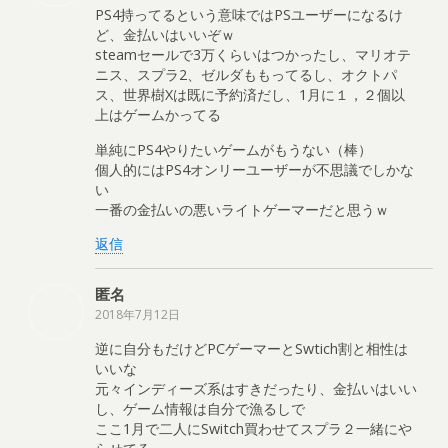
PS4持ってるという意味ではPSユーザーになるけ
ど、金払いはいいぞｗ
steamセールで3万くらいはつかったし、マリオテ
ニス、スプラ2、ゼルダももってるし、オクトパ
ス、世界樹Xは既に予約済だし、1月に１，２個以
上はゲームかってる
単純にPS4やりたいゲームがもうない（棒）
個人的にはPS4オンリーユーザーが不思議でしかな
い
一番の金払いの悪いライトゲーマーだと思うｗ
返信
匿名
2018年7月12日
逆に自分もだけどPCゲーマーとSwtich割と相性は
いいな
元々インディーズ系はすきだったり、金払いはいい
し、ゲーム情報は自分で漁るしで
ここ1月で二人にSwitch買わせてスプラ２一緒にや