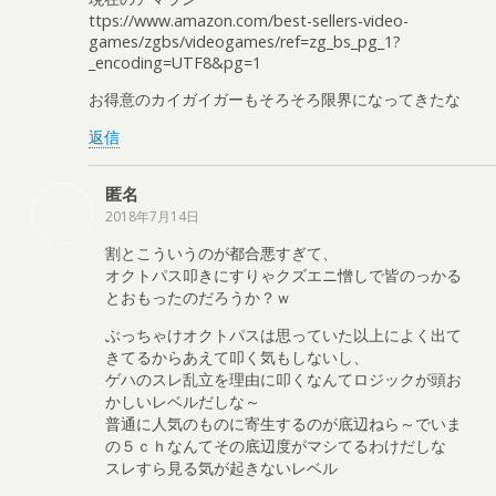
ttps://www.amazon.com/best-sellers-video-
games/zgbs/videogames/ref=zg_bs_pg_1?
_encoding=UTF8&pg=1
お得意のカイガイガーもそろそろ限界になってきたな
返信
匿名
2018年7月14日
割とこういうのが都合悪すぎて、
オクトパス叩きにすりゃクズエニ憎しで皆のっかる
とおもったのだろうか？ｗ
ぶっちゃけオクトパスは思っていた以上によく出て
きてるからあえて叩く気もしないし、
ゲハのスレ乱立を理由に叩くなんてロジックが頭お
かしいレベルだしな～
普通に人気のものに寄生するのが底辺ねら～でいま
の５ｃｈなんてその底辺度がマシてるわけだしな
スレすら見る気が起きないレベル