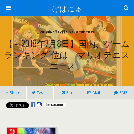
げはにゅ
2018年7月12日 • 69 Comments
【～2018年7月8日】国内、ゲーム
ランキング1位は「マリオテニス
エース」
Share
Tweet
Pin
Mail
SMS