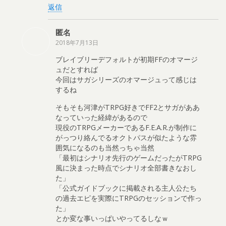
返信
匿名
2018年7月13日
ブレイブリーデフォルトが初期FFのオマージ
ュだとすれば
今回はサガシリーズのオマージュって感じは
するね
そもそも河津がTRPG好きでFF2とサガがああ
なっていった経緯があるので
現役のTRPGメーカーであるF.E.A.R.が制作に
がっつり絡んでるオクトパスが似たような雰
囲気になるのも当然っちゃ当然
「最初はシナリオ先行のゲームだったがTRPG
風に決まった時点でシナリオ全部書きなおし
た」
「公式ガイドブックに掲載される主人公たち
の過去エピを実際にTRPGのセッションで作っ
た」
とか変な事いっぱいやってるしなｗ