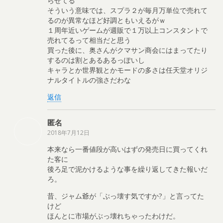
らせてる
そういう意味では、スプラ２が毎月万単位で売れて
るのが異常なほど好調ともいえるがｗ
１周年近いゲームが週販で１万以上コンスタントで
売れてるって相当だと思う
買った後に、奥さんがクマサン商会にはまってたり
するのは割とあるあるっぽいし
キャラとか世界観とかモードの多さは任天堂オリジ
ナルタイトルの強さだわな
返信
匿名
2018年7月12日
本来なら一番値段が高いはずの発売日に買ってくれ
た客に
後ろ足で泥かけるような事を繰り返してきた報いだ
ろ。
昔、ジャム爺が「ぶっ壊す気ですか?」と言ってた
けど
ほんとに市場がぶっ壊れちゃったわけだ。