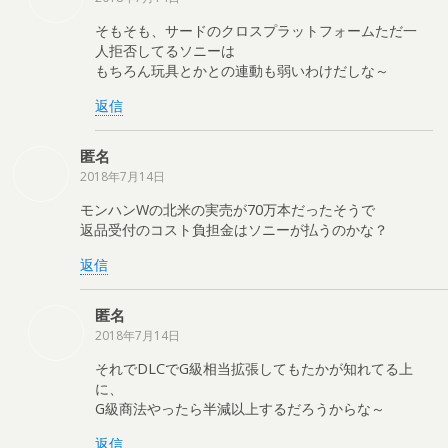
そもそも、サードのクロスプラットフォームただ一
人拒否してるソニーは
もちろん玩具とかとの連動も弱いわけだしな～
返信
匿名
2018年7月14日
モンハンWの北米の実売が70万本だったそうで
返品受付のコスト負担金はソニーが払うのかな？
返信
匿名
2018年7月14日
それでDLCでG級相当拡張してもたかが知れてる上
に、
G級商法やったら半減以上するだろうからな～
返信