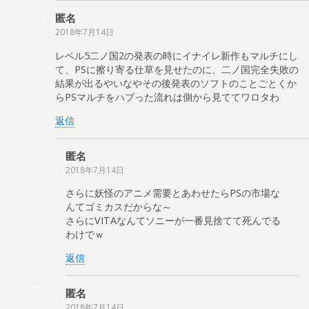
匿名
2018年7月14日
レベル5二ノ国2の発表の時にイナイレ新作もマルチにし
て、PSに擦り寄る仕草を見せたのに、二ノ国完全失敗の
結果が出るやいなやその後発表のソフトのことごとくか
らPSマルチをハブった流れは側から見ててワロタわ
返信
匿名
2018年7月14日
さらに妖怪のアニメ需要とあわせたらPSの市場な
んてゴミカスだからな～
さらにVITAなんてソニーが一番見捨てて死んでる
わけでｗ
返信
匿名
2018年7月14日