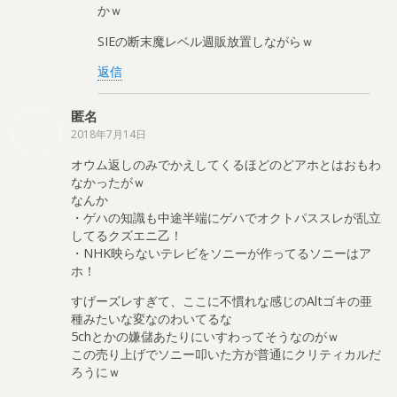
かｗ
SIEの断末魔レベル週販放置しながらｗ
返信
匿名
2018年7月14日
オウム返しのみでかえしてくるほどのどアホとはおもわ
なかったがｗ
なんか
・ゲハの知識も中途半端にゲハでオクトパススレが乱立
してるクズエニ乙！
・NHK映らないテレビをソニーが作ってるソニーはア
ホ！
すげーズレすぎて、ここに不慣れな感じのAltゴキの亜
種みたいな変なのわいてるな
5chとかの嫌儲あたりにいすわってそうなのがｗ
この売り上げでソニー叩いた方が普通にクリティカルだ
ろうにｗ