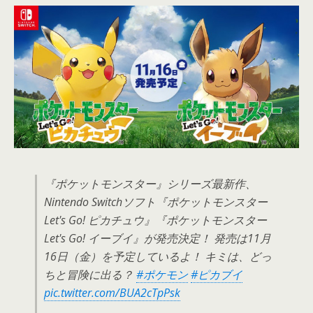
『ポケットモンスター』シリーズ最新作、
Nintendo Switchソフト『ポケットモンスター
Let's Go! ピカチュウ』『ポケットモンスター
Let's Go! イーブイ』が発売決定！ 発売は11月
16日（金）を予定しているよ！ キミは、どっ
ちと冒険に出る？
#ポケモン
#ピカブイ
pic.twitter.com/BUA2cTpPsk