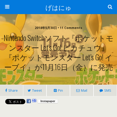
げはにゅ
2018年5月30日 • 11 Comments
Nintendo Switchソフト『ポケットモ
ンスター Let’s Go! ピカチュウ』
『ポケットモンスター Let’s Go! イ
ーブイ』が11月16日（金）に発売
Share
Tweet
Pin
Mail
SMS