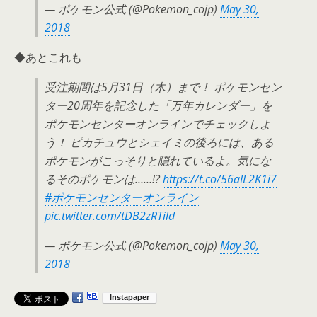
— ポケモン公式 (@Pokemon_cojp)
May 30,
2018
◆あとこれも
受注期間は5月31日（木）まで！ ポケモンセン
ター20周年を記念した「万年カレンダー」を
ポケモンセンターオンラインでチェックしよ
う！ ピカチュウとシェイミの後ろには、ある
ポケモンがこっそりと隠れているよ。気にな
るそのポケモンは……!?
https://t.co/56aIL2K1i7
#ポケモンセンターオンライン
pic.twitter.com/tDB2zRTild
— ポケモン公式 (@Pokemon_cojp)
May 30,
2018