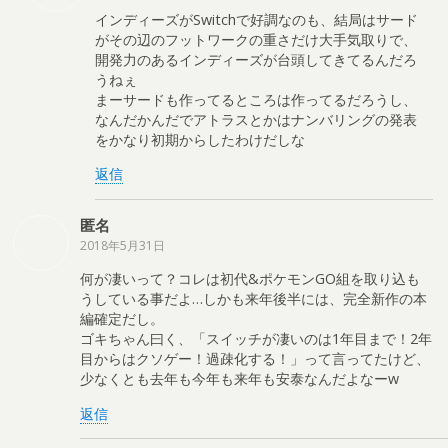
インディーズがSwitchで好調なのも、結局はサード
がその辺のフットワークの重さだけ大手気取りで、
開発力のあるインディーズが台頭してきてるんだろ
うねぇ
まーサードも作ってるところは作ってるだろうし、
なんだかんだでアトラスとかはナンバリングの発表
をかなり初期からしたわけだしな
返信
匿名
2018年5月31日
何が凄いって？コレは初代&ポケモンGO組を取り込も
うしている事だよ…しかも来年後半には、完全新作の本
編確定だし。
ゴキちゃん曰く、「スイッチが凄いのは1年目まで！2年
目からはクソゲー！過疎化する！」って言ってたけど、
少なくとも去年も今年も来年も安泰なんだよなーw
返信