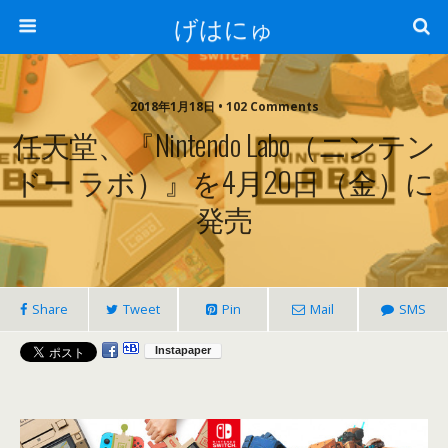
げはにゅ
2018年1月18日 • 102 Comments
任天堂、『Nintendo Labo（ニンテン
ドー ラボ）』を4月20日（金）に
発売
Share
Tweet
Pin
Mail
SMS