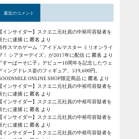
最近のコメント
【インサイダー】スクエニ元社員の中裕司容疑者を
新たに逮捕
に
匿名
より
新作スマホゲーム「アイドルマスター ミリオンライ
ブ！ シアターデイズ」が2017年に配信
に
匿名
より
『すーぱーそに子』デビュー10周年を記念したウェ
ディングドレス姿のフィギュア、519,600円。
GOODSMILE ONLINE SHOP限定商品
に
匿名
より
【インサイダー】スクエニ元社員の中裕司容疑者を
新たに逮捕
に
匿名
より
【インサイダー】スクエニ元社員の中裕司容疑者を
新たに逮捕
に
匿名
より
【インサイダー】スクエニ元社員の中裕司容疑者を
新たに逮捕
に
匿名
より
【インサイダー】スクエニ元社員の中裕司容疑者を