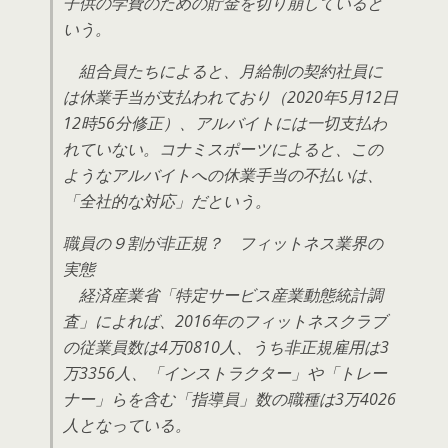
子供の学費のための貯金を切り崩していると
いう。
組合員たちによると、月給制の契約社員に
は休業手当が支払われており（2020年5月12日
12時56分修正）、アルバイトには一切支払わ
れていない。コナミスポーツによると、この
ようなアルバイトへの休業手当の不払いは、
「全社的な対応」だという。
職員の９割が非正規？ フィットネス業界の
実態
経済産業省「特定サービス産業動態統計調
査」によれば、2016年のフィットネスクラブ
の従業員数は4万0810人、うち非正規雇用は3
万3356人、「インストラクター」や「トレー
ナー」らを含む「指導員」数の職種は3万4026
人となっている。