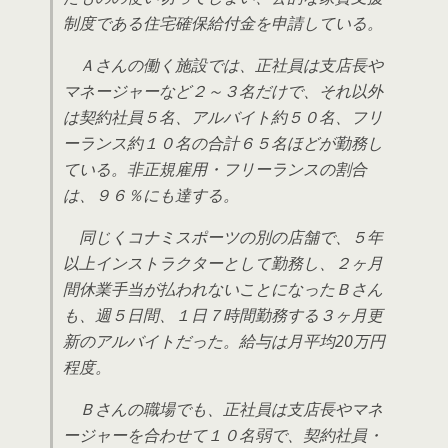
制度である住宅確保給付金を申請している。
Ａさんの働く施設では、正社員は支店長や
マネージャーなど２～３名だけで、それ以外
は契約社員５名、アルバイト約５０名、フリ
ーランス約１０名の合計６５名ほどが勤務し
ている。非正規雇用・フリーランスの割合
は、９６％にも達する。
同じくコナミスポーツの別の店舗で、５年
以上インストラクターとして勤務し、２ヶ月
間休業手当が払われないことになったＢさん
も、週５日間、１日７時間勤務する３ヶ月更
新のアルバイトだった。給与は月平均20万円
程度。
Ｂさんの職場でも、正社員は支店長やマネ
ージャーを合わせて１０名弱で、契約社員・