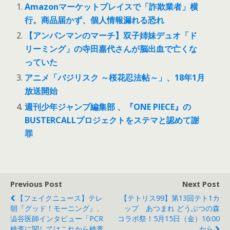
Amazonマーケットプレイスで「詐欺業者」横
行。商品届かず、個人情報漏れる恐れ
【アンパンマンのマーチ】双子姉妹デュオ「ド
リーミング」の寺田嘉代さんが脳出血で亡くな
っていた
アニメ「バジリスク ～桜花忍法帖～」、18年1月
放送開始
週刊少年ジャンプ編集部 、『ONE PIECE』の
BUSTERCALLプロジェクトをステマと認めて謝
罪
Previous Post
Next Post
【フェイクニュース】テレ
【テトリス99】第13回テト1カ
朝『グッド！モーニング』、
ップ あつまれ どうぶつの森
澁谷医師インタビュー「PCR
コラボ祭！5月15日（金）16:00
検査に関してはこれから検査
から