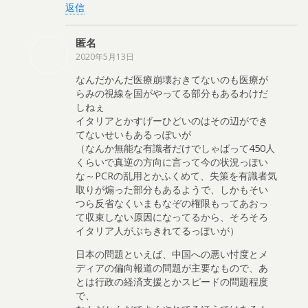
返信
匿名
2020年5月13日
なんだかんだ医療崩壊おきてないのも医療が
らみの視線を国がやってる部分もあるわけだ
しねぇ
イタリアとかすげーひどいのはその辺ができ
てないせいもあるっぽいが
（なんか無能な有識者だけでしゃばって450人
くらいで真逆の方向に言って今の状況っぽい
な～PCRの乱用とかふくめて、失策を有識者気
取りが煽った部分もあるようで、しかもそい
つら反省なくいまもなぞの権限もってあおっ
て収束しない原因になってるから、そろそろ
イタリア人がぶちきれてるっぽいが）
日本の問題といえば、中国への悪い忖度とメ
ディアの偏向報道の問題が主要なもので、あ
とは行政の経済支援とかスピードの問題程度
で、