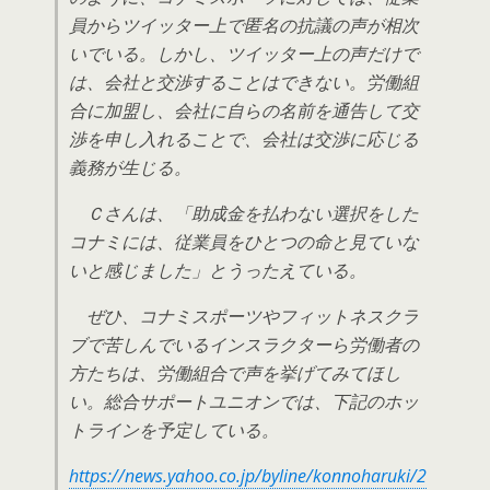
員からツイッター上で匿名の抗議の声が相次
いでいる。しかし、ツイッター上の声だけで
は、会社と交渉することはできない。労働組
合に加盟し、会社に自らの名前を通告して交
渉を申し入れることで、会社は交渉に応じる
義務が生じる。
Ｃさんは、「助成金を払わない選択をした
コナミには、従業員をひとつの命と見ていな
いと感じました」とうったえている。
ぜひ、コナミスポーツやフィットネスクラ
ブで苦しんでいるインスラクターら労働者の
方たちは、労働組合で声を挙げてみてほし
い。総合サポートユニオンでは、下記のホッ
トラインを予定している。
https://news.yahoo.co.jp/byline/konnoharuki/2