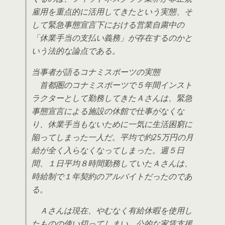
雇用を重点的に活用してきたという実態、そ
して緊急事態宣言下における営業自粛中の
「休業手当の支払い義務」が存在するのかと
いう法的な論点である。
当事者が語るコナミスポーツの実態
首都圏のコナミスポーツで５年間インスト
ラクターとして勤務してきたＡさんは、緊急
事態宣言による施設の休館で仕事がなくな
り、休業手当もないために一気に生活困窮に
陥ってしまった一人だ。平均で約25万円の月
給が全く入らなくなってしまった。週５日
間、１日平均８時間勤務していたＡさんは、
時給制で１年契約のアルバイトだったのであ
る。
Ａさんは現在、やむなく有給休暇を使用し
たものの使い切ってしまい、公的な家賃支援