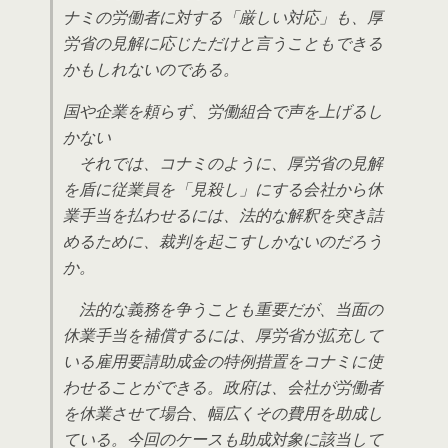
ナミの労働者に対する「厳しい対応」も、厚
労省の見解に応じただけと言うこともできる
かもしれないのである。
国や企業を頼らず、労働組合で声を上げるし
かない
それでは、コナミのように、厚労省の見解
を盾に従業員を「見殺し」にする会社から休
業手当を払わせるには、法的な解釈を突き詰
めるために、裁判を起こすしかないのだろう
か。
法的な義務を争うことも重要だが、当面の
休業手当を補償するには、厚労省が拡充して
いる雇用要請助成金の特例措置をコナミに使
わせることができる。政府は、会社が労働者
を休業させて場合、幅広くその費用を助成し
ている。今回のケースも助成対象に該当して