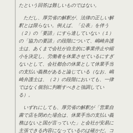
たという回答は難しいものではない。
ただし、厚労省の解釈が、法律の正しい解
釈とは限らない。例えば、「公表」を伴う
（２）の「要請」にすら達していない（１）
の「協力の要請」の段階について、嶋崎弁護
士は、あくまで会社が自主的に事業停止や縮
小を決定し、労働者を休業させているにすぎ
ないとして、会社都合の休業として休業手当
の支払い義務があると論じている（なお、嶋
崎弁護士は、（２）の段階においても、一律
ではなく個別に判断すべきと強調してい
る）。
いずれにしても、厚労省の解釈が「営業自
粛で店を閉めた場合は、休業手当の支払い義
務はないと国が言っていた」と会社が安易に
主張できる内容になっているのは確かだ。コ