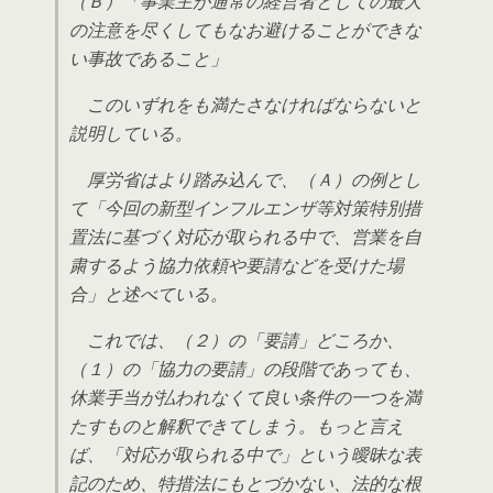
（Ｂ）「事業主が通常の経営者としての最大
の注意を尽くしてもなお避けることができな
い事故であること」
このいずれをも満たさなければならないと
説明している。
厚労省はより踏み込んで、（Ａ）の例とし
て「今回の新型インフルエンザ等対策特別措
置法に基づく対応が取られる中で、営業を自
粛するよう協力依頼や要請などを受けた場
合」と述べている。
これでは、（２）の「要請」どころか、
（１）の「協力の要請」の段階であっても、
休業手当が払われなくて良い条件の一つを満
たすものと解釈できてしまう。もっと言え
ば、「対応が取られる中で」という曖昧な表
記のため、特措法にもとづかない、法的な根