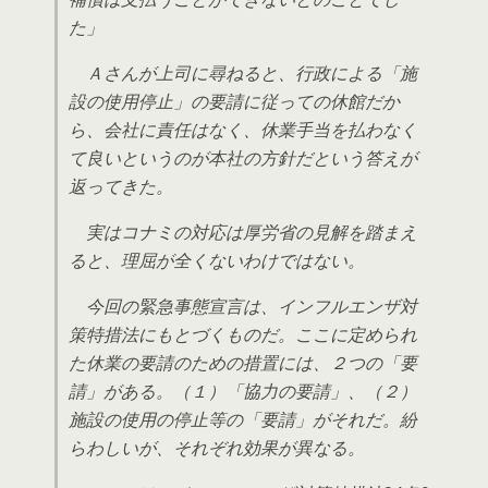
た」
Ａさんが上司に尋ねると、行政による「施
設の使用停止」の要請に従っての休館だか
ら、会社に責任はなく、休業手当を払わなく
て良いというのが本社の方針だという答えが
返ってきた。
実はコナミの対応は厚労省の見解を踏まえ
ると、理屈が全くないわけではない。
今回の緊急事態宣言は、インフルエンザ対
策特措法にもとづくものだ。ここに定められ
た休業の要請のための措置には、２つの「要
請」がある。（１）「協力の要請」、（２）
施設の使用の停止等の「要請」がそれだ。紛
らわしいが、それぞれ効果が異なる。