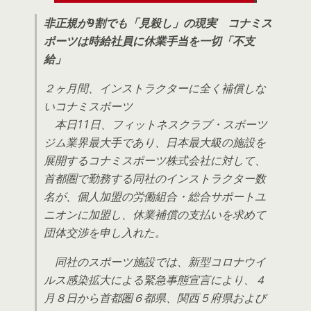
非正規が9割でも「見殺し」の現実 コナミス
ポーツは時給社員に休業手当を一切「不支
給」
２ヶ月間、インストラクターに全く補償しな
いコナミスポーツ
本日11日、フィットネスクラブ・スポーツ
ジム業界最大手であり、日本最大級の施設を
展開するコナミスポーツ株式会社に対して、
首都圏で勤務する同社のインストラクター数
名が、個人加盟の労働組合・総合サポートユ
ニオンに加盟し、休業補償の支払いを求めて
団体交渉を申し入れた。
同社のスポーツ施設では、新型コロナウイ
ルス感染拡大による緊急事態宣言により、４
月８日から首都圏６都県、関西５府県および