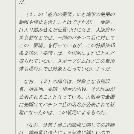
だ。
（１）の「協力の要請」にも施設の使用の
制限や停止を含むことはできたが、「要請」
はより踏み込んだ位置づけになる。大阪府や
東京都などでは、一部のパチンコ店に対して
この「要請」を行っているが、この特措法45
条２項の「要請」は、全国的にまだほとんど
取られていない。スポーツジムはどこの自治
体も現時点では対象となっていないようだ。
なお、（２）の場合は、対象となる施設
名、所在地、要請・指示の内容、その理由が
公表されることとなっている。大阪府で全国
に先駆けてパチンコ店の店名が公表されて話
題になったのは、この規定によるものだ。
（なお、休業手当この論点に関しての詳細
は、嶋崎量弁護士による記事に詳しいので、