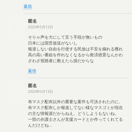
返信
匿名
2020年5月12日
そりゃ声を大にして言う手段が無いもの
日本には国営放送がないし
報道しない自由を行使する民放は不安を煽れる獲れ
高の高い番組を作れなくなるから救済措置なんかわ
ざわざ視聴者に教えたら損だからな
返信
匿名
2020年5月13日
布マスク配布以外の重要な案件も可決されたのに、
布マスク配布しか報道してない様なマスゴミが現在
の主な情報源だからねえ。どうしようもないね。
一部の弁護士さんが支援カードとか作ってくれてる
んだけどね…