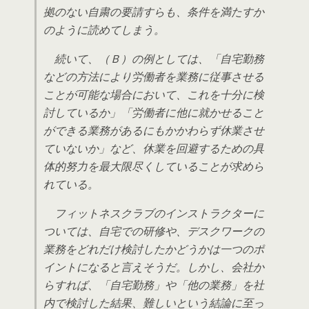
拠のない自粛の要請すらも、条件を満たすか
のように読めてしまう。
続いて、（Ｂ）の例としては、「自宅勤務
などの方法により労働者を業務に従事させる
ことが可能な場合において、これを十分に検
討しているか」「労働者に他に就かせること
ができる業務があるにもかかわらず休業させ
ていないか」など、休業を回避するための具
体的努力を最大限尽くしていることが求めら
れている。
フィットネスクラブのインストラクターに
ついては、自宅での研修や、デスクワークの
業務をどれだけ検討したかどうかは一つのポ
イントになると言えそうだ。しかし、会社か
らすれば、「自宅勤務」や「他の業務」を社
内で検討した結果、難しいという結論に至っ