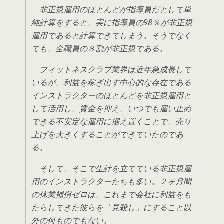
非正規雇用のほとんどが指導員だとして単
純計算をすると、実に指導員の98％が非正規
雇用であると計算できてしまう。そうでなく
ても、全職員の８割が非正規である。
フィットネスクラブ業界は近年急成長して
いるが、利益を稼ぎ出す中心的な存在である
インストラクターのほとんどを非正規雇用と
して活用し、賃金を抑え、いつでも雇い止め
できる不安定な雇用に据え置くことで、売り
上げを大きくすることができていたのであ
る。
そして、そこで生計を立てている非正規雇
用のインストラクターたちも多い。２ヶ月間
の休業補償ゼロは、これまで会社に利益をも
たらしてきた彼らを「見殺し」にすること以
外の何ものでもない。