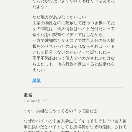
なんだかんだでよくやれてるほうではあるん
だよな～
ただ地方があぶなっかいしい
山梨の陽性なのに隠蔽してほっつき歩いてた
女の問題は、個人情報はヘイトだ何だいって
矮小化を山梨県やメディアはしながら、
一方で愛知県とかミス？で数百人分の個人情
報をのせちゃったのはそれならそれはヘイト
として処分しないのかい？って話だしね～
不平不満あおって個人でバカがさわぶだけな
らまだしも、地方行政が暴走すると結構わら
えない
返信
匿名
2020年5月12日
つか、労組なにやってるの？って話だよ
なぜかバイトの中国人学生モドキ（そもそも「中国人留
学生扱いだとバイトしても所得税がなぞの免除」されて