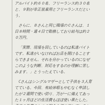
アルバイト約６０名、フリーランス約３０名
と、９割が非正規雇用とフリーランスだとい
う。
さらに、Ｂさんと同じ職場のＣさんは、１
日８時間・週４日で勤務しており給与は約２
０万円。
「実際、現場を回しているのは私達バイト
です。私達がいなければお店を開けることす
らできません。それを分かっているのになぜ
このような判断、対応をするのか理解に苦し
みます。」とうったえている。
Cさんはシングルマザーとして子供を３人育
てている。今回、有給休暇もやむなく申請し
たが２週間で使い切り、万が一に備えてあっ
た１ヶ月ほどの生活費もほぼ使い果たした。