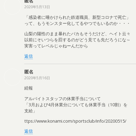
匿名
2020年5月13日
「感染者に唾かけられた鉄道職員、新型コロナで死亡」
って、もうモンスター化してるやつでもいるのか・・・
山梨の陽性のまま暴れたバカもそうだけど、ヘイト云々
以前にそいつらを罰するのがどう見ても先だろうにな～
実害ってレベルじゃねーんだから
返信
匿名
2020年5月16日
続報
アルバイトスタッフの休業手当について
「3月および4月休業分についても休業手当（10割）を
支給」
ttps://www.konami.com/sportsclub/info/20200515/
返信