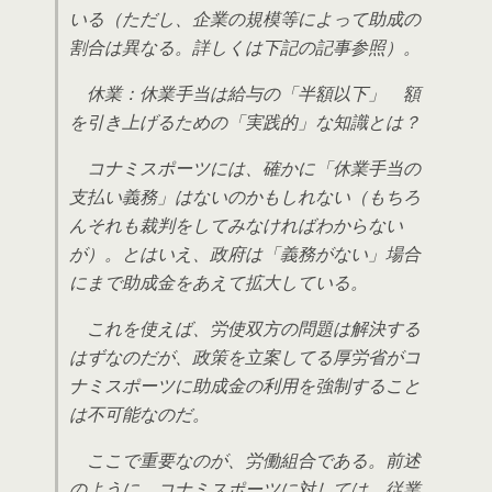
いる（ただし、企業の規模等によって助成の
割合は異なる。詳しくは下記の記事参照）。
休業：休業手当は給与の「半額以下」 額
を引き上げるための「実践的」な知識とは？
コナミスポーツには、確かに「休業手当の
支払い義務」はないのかもしれない（もちろ
んそれも裁判をしてみなければわからない
が）。とはいえ、政府は「義務がない」場合
にまで助成金をあえて拡大している。
これを使えば、労使双方の問題は解決する
はずなのだが、政策を立案してる厚労省がコ
ナミスポーツに助成金の利用を強制すること
は不可能なのだ。
ここで重要なのが、労働組合である。前述
のように、コナミスポーツに対しては、従業