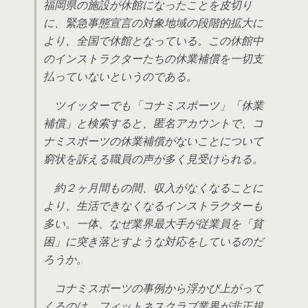
福岡県の施設が休館になったことを皮切り
に、緊急事態宣言の対象地域の段階的拡大に
より、全国で休館となっている。この休館中
のインストラクターたちの休業補償を一切支
払っていないというのである。
ツイッターでも「コナミスポーツ」「休業
補償」と検索すると、匿名アカウントで、コ
ナミスポーツの休業補償がないことについて
窮状を訴える職員の声が多く見受けられる。
約２ヶ月間もの間、収入がなくなることに
より、生活できなくなるインストラクターも
多い。一体、なぜ業界最大手が従業員を「貧
困」に突き落とすような対応をしているのだ
ろうか。
コナミスポーツの事例から浮かび上がって
くるのは、フィットネスクラブ業界が非正規