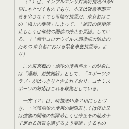
（１）は、インフルエンザ対策特措法24条9
項にもとづくものであり、本来は緊急事態宣
言を出さなくても可能な措置だ。東京都はこ
の「協力の要請」によって、「施設の使用停
止もしくは催物の開催の停止を要請」してい
る。（「新型コロナウイルス感染拡大防止の
ための 東京都における緊急事態措置等」よ
り）
この東京都の「施設の使用停止」の対象に
は「運動、遊技施設」として、「スポーツク
ラブ」がはっきりと含まれており、コナミス
ポーツの対応はこれを根拠としている。
一方（２）は、特措法45条２項にもとづ
き、「当該施設の使用の制限若しくは停止又
は催物の開催の制限若しくは停止その他政令
で定める措置を講ずるよう要請」するもの