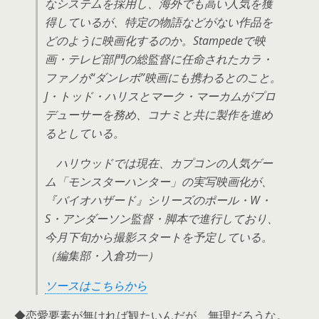
なシステムを採用し、海外でも高い人気を獲
得しているが、特定の物語などがない作品を
どのように映画化するのか。Stampedeで映
画・テレビ部門の総監督に任命されたカラ・
ファノが“ダンレボ”映画にも携わるとのこと。
J・トッド・ハリスとマーク・マーカムがプロ
デューサーを務め、コナミと共に製作を進め
るとしている。
ハリウッドでは現在、カプコンの人気ゲー
ム「モンスターハンター」の実写映画化が、
『バイオハザード』シリーズのポール・W・
S・アンダーソン監督・脚本で進行しており、
今月下旬から撮影スタートを予定している。
（編集部・入倉功一）
ソースはこちらから
◆恋愛要素が無ければ観たいんだが、無理だろうな。