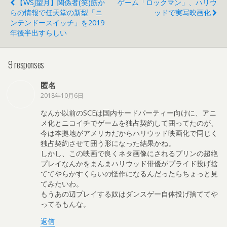
【WSJ望月】関係者(笑)筋か
ゲーム「ロックマン」、ハリウ
らの情報で任天堂の新型「ニ
ッドで実写映画化
ンテンドースイッチ」を2019
年後半出すらしい
9 responses
匿名
2018年10月6日
なんか以前のSCEは国内サードパーティー向けに、アニ
メ化とニコイチでゲームを独占契約して囲ってたのが、
今は本拠地がアメリカだからハリウッド映画化で同じく
独占契約させて囲う形になった結果かね。
しかし、この映画で良くネタ画像にされるプリンの超絶
プレイなんかをまんまハリウッド俳優がプライド投げ捨
ててやらかすくらいの怪作になるんだったらちょっと見
てみたいわ。
もうあの辺プレイする奴はダンスゲー自体投げ捨ててや
ってるもんな。
返信