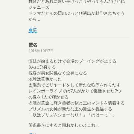
舞台だとあれに近い事けっこうやってるんだけどね
ジャニーズ
ドラマだとその辺のぶっとび演出が封印されちゃう
から…
返信
匿名
2018年10月7日
演技が始まるだけで会場のブーイングが止まる
3人に分身する
観客が男女関係なく全裸になる
地球は黄色かった
太陽系でビリヤードをして新たな秩序を作りだす
レインボーライブでは7人がかりで復活させた7つ
の像を1人で輝かせる
衣装が黄金に輝き勇者の剣と王のマントを装着する
プリズムの女神が新たな王の誕生を祝福する
「朕はプリズムショーなり！」「ははーっ！」
箇条書きにすると頭おかしいよこれ…