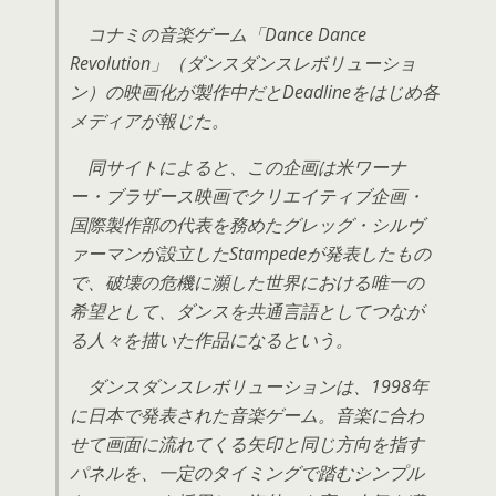
コナミの音楽ゲーム「Dance Dance
Revolution」（ダンスダンスレボリューショ
ン）の映画化が製作中だとDeadlineをはじめ各
メディアが報じた。
同サイトによると、この企画は米ワーナ
ー・ブラザース映画でクリエイティブ企画・
国際製作部の代表を務めたグレッグ・シルヴ
ァーマンが設立したStampedeが発表したもの
で、破壊の危機に瀕した世界における唯一の
希望として、ダンスを共通言語としてつなが
る人々を描いた作品になるという。
ダンスダンスレボリューションは、1998年
に日本で発表された音楽ゲーム。音楽に合わ
せて画面に流れてくる矢印と同じ方向を指す
パネルを、一定のタイミングで踏むシンプル