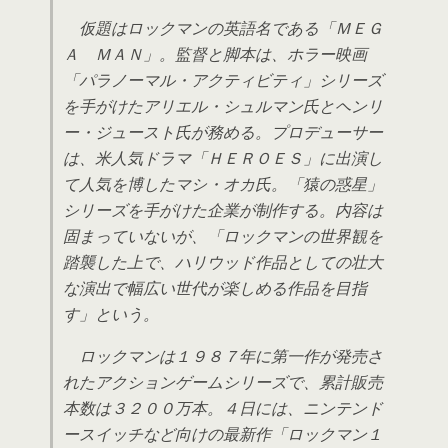
仮題はロックマンの英語名である「ＭＥＧ
Ａ ＭＡＮ」。監督と脚本は、ホラー映画
「パラノーマル・アクティビティ」シリーズ
を手がけたアリエル・シュルマン氏とヘンリ
ー・ジュースト氏が務める。プロデューサー
は、米人気ドラマ「ＨＥＲＯＥＳ」に出演し
て人気を博したマシ・オカ氏。「猿の惑星」
シリーズを手がけた企業が制作する。内容は
固まっていないが、「ロックマンの世界観を
踏襲した上で、ハリウッド作品としての壮大
な演出で幅広い世代が楽しめる作品を目指
す」という。
ロックマンは１９８７年に第一作が発売さ
れたアクションゲームシリーズで、累計販売
本数は３２００万本。４日には、ニンテンド
ースイッチなど向けの最新作「ロックマン１