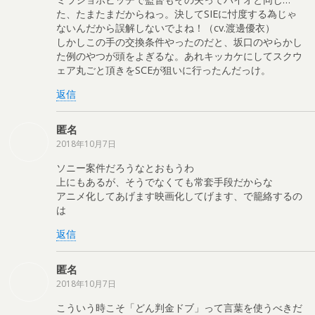
た、たまたまだからねっ。決してSIEに忖度する為じゃ
ないんだから誤解しないでよね！（cv.渡邊優衣）
しかしこの手の交換条件やったのだと、坂口のやらかし
た例のやつが頭をよぎるな。あれキッカケにしてスクウ
ェア丸ごと頂きをSCEが狙いに行ったんだっけ。
返信
匿名
2018年10月7日
ソニー案件だろうなとおもうわ
上にもあるが、そうでなくても常套手段だからな
アニメ化してあげます映画化してげます、で籠絡するの
は
返信
匿名
2018年10月7日
こういう時こそ「どん判金ドブ」って言葉を使うべきだ