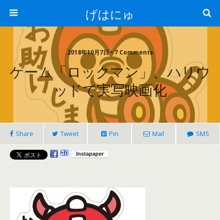
げはにゅ
2018年10月7日 • 7 Comments
ゲーム「ロックマン」、ハリウ
ッドで実写映画化
Share
Tweet
Pin
Mail
SMS