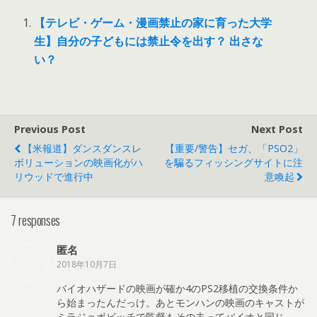
【テレビ・ゲーム・漫画禁止の家に育った大学
生】自分の子どもには禁止令を出す？ 出さな
い？
Previous Post
Next Post
【米報道】ダンスダンスレ
【重要/警告】セガ、「PSO2」
ボリューションの映画化がハ
を騙るフィッシングサイトに注
リウッドで進行中
意喚起
7 responses
匿名
2018年10月7日
バイオハザードの映画が確か4のPS2移植の交換条件か
ら始まったんだっけ。あとモンハンの映画のキャストが
ミラジョボビッチで監督もその夫ってバイオと同じ…