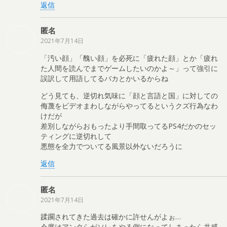
返信
匿名
2021年7月14日
「汚い顔」「醜い顔」を必死に「疲れた顔」とか「疲れ
た人間を読んでまでゲームしたいのかよ～」って強引に
誤訳して用語してるバカとかいるからね
どう見ても、逆切れ気味に「顔と言語と国」に対しての
侮蔑をビデオまわしながらやってるというクズ行為なわ
けだが
差別しながらおもったより手間取ってるPS4だかのセッ
ティングに逆切れして
悪態を全力でついてる風景以外ないだろうに
返信
匿名
2021年7月14日
蹂躙されてきた過去は確かに許せんがよぉ…
今度はアンタらがソレをやる側になってしまったら共感