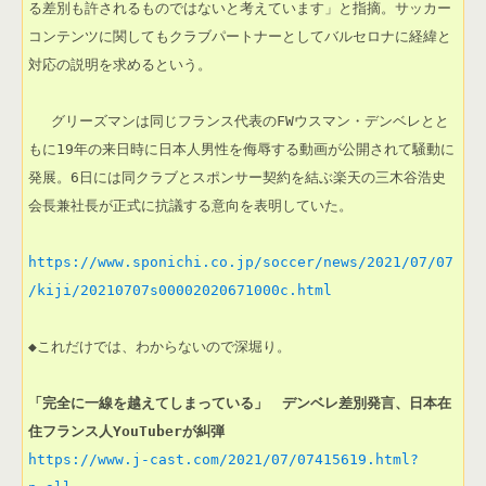
る差別も許されるものではないと考えています」と指摘。サッカー
コンテンツに関してもクラブパートナーとしてバルセロナに経緯と
対応の説明を求めるという。

 　グリーズマンは同じフランス代表のFWウスマン・デンベレとと
もに19年の来日時に日本人男性を侮辱する動画が公開されて騒動に
発展。6日には同クラブとスポンサー契約を結ぶ楽天の三木谷浩史
会長兼社長が正式に抗議する意向を表明していた。        

https://www.sponichi.co.jp/soccer/news/2021/07/07
/kiji/20210707s00002020671000c.html
◆これだけでは、わからないので深堀り。

「完全に一線を越えてしまっている」　デンベレ差別発言、日本在
住フランス人YouTuberが糾弾
https://www.j-cast.com/2021/07/07415619.html?