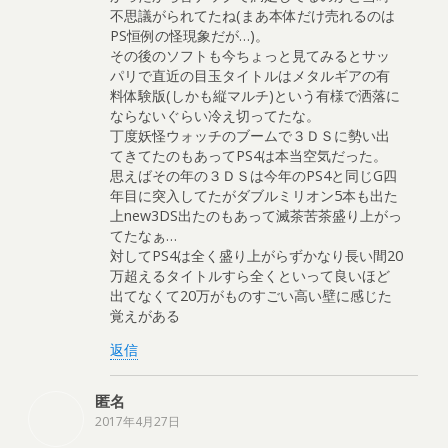
不思議がられてたね(まあ本体だけ売れるのは
PS恒例の怪現象だが…)。
その後のソフトも今ちょっと見てみるとサッ
パリで直近の目玉タイトルはメタルギアの有
料体験版(しかも縦マルチ)という有様で洒落に
ならないぐらい冷え切ってたな。
丁度妖怪ウォッチのブームで３ＤＳに勢い出
てきてたのもあってPS4は本当空気だった。
思えばその年の３ＤＳは今年のPS4と同じG四
年目に突入してたがダブルミリオン5本も出た
上new3DS出たのもあって滅茶苦茶盛り上がっ
てたなぁ…
対してPS4は全く盛り上がらずかなり長い間20
万超えるタイトルすら全くといって良いほど
出てなくて20万がものすごい高い壁に感じた
覚えがある
返信
匿名
2017年4月27日