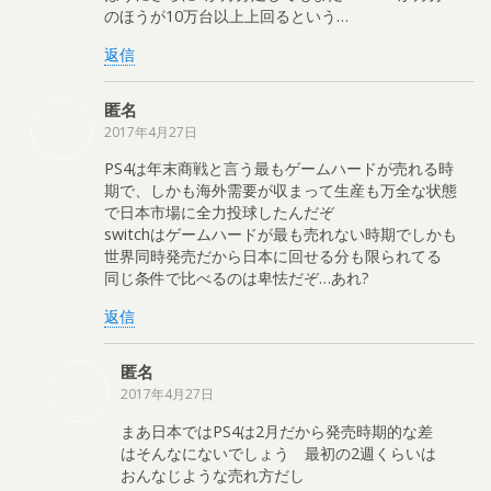
のほうが10万台以上上回るという…
返信
匿名
2017年4月27日
PS4は年末商戦と言う最もゲームハードが売れる時
期で、しかも海外需要が収まって生産も万全な状態
で日本市場に全力投球したんだぞ
switchはゲームハードが最も売れない時期でしかも
世界同時発売だから日本に回せる分も限られてる
同じ条件で比べるのは卑怯だぞ…あれ?
返信
匿名
2017年4月27日
まあ日本ではPS4は2月だから発売時期的な差
はそんなにないでしょう 最初の2週くらいは
おんなじような売れ方だし