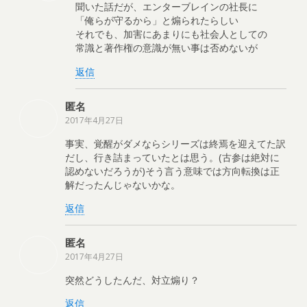
聞いた話だが、エンターブレインの社長に
「俺らが守るから」と煽られたらしい
それでも、加害にあまりにも社会人としての
常識と著作権の意識が無い事は否めないが
返信
匿名
2017年4月27日
事実、覚醒がダメならシリーズは終焉を迎えてた訳
だし、行き詰まっていたとは思う。(古参は絶対に
認めないだろうが)そう言う意味では方向転換は正
解だったんじゃないかな。
返信
匿名
2017年4月27日
突然どうしたんだ、対立煽り？
返信