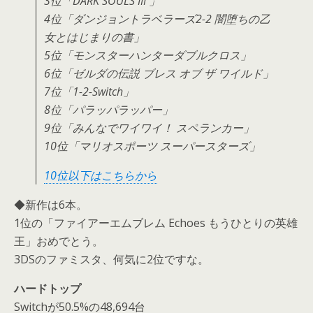
3位「DARK SOULS III 」
4位「ダンジョントラベラーズ2-2 闇堕ちの乙
女とはじまりの書」
5位「モンスターハンターダブルクロス」
6位「ゼルダの伝説 ブレス オブ ザ ワイルド」
7位「1-2-Switch」
8位「パラッパラッパー」
9位「みんなでワイワイ！ スペランカー」
10位「マリオスポーツ スーパースターズ」
10位以下はこちらから
◆新作は6本。
1位の「ファイアーエムブレム Echoes もうひとりの英雄
王」おめでとう。
3DSのファミスタ、何気に2位ですな。
ハードトップ
Switchが50.5%の48,694台