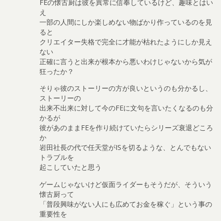
FEの懐古厨は彼を異常に信奉しているけど、趣味とはい
え
一部の人間にしか楽しめない物ばかり作っているのを見
ると
クリエイター失格で完全に才能が枯れたようにしか見え
ない
正確に言うと出来が根本から悪いわけじゃないから気が
狂ったか？
そりゃ彼のストーリーの方が良いというのも分かるし、
ストーリーの
出来不出来に対して今のFEに文句を言いたくなるのも分
かるが
彼があのままFEを作り続けていたらシリーズ衰退どころ
か
岩田社長の代で任天堂がISを切るような、とんでもない
トラブルを
起こしていたと思う
ゲームじゃないけど仮面ライダーもそうだが、そういう
懐古厨って
「普段興味がない人にも広めてお金を稼ぐ」という事の
重要性を