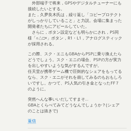
外部端子で将来，GPSやデジタルチューナーにも
接続したいとする。
また，久夛良木氏は，繰り返し「コピープロテクト
がしっかりしていること」と力説。会場に集まった
開発者たちにアピールしていた。
さらに，ボタン設定なども明らかにされ，PS同
様「○△□×」ボタン，R1・L1，アナログスティック
が採用される。
この際、スク・エニもGBAからPSPに乗り換えたら
どうでしょう。スク・エニの場合、PSPの方が実力
を出しやすいような気がするんですが。
任天堂が携帯ゲーム機で圧倒的なシェアをもってる
なら、スク・エニがそれを崩してみるのもおもしろ
いですし。かつて、PS人気の引き金となったFF７
のように。
突然へんな事いいだしてすまそ…
GBAとくらべてみてどうなんでしょうか？(シェア
のことは抜きで)
返信