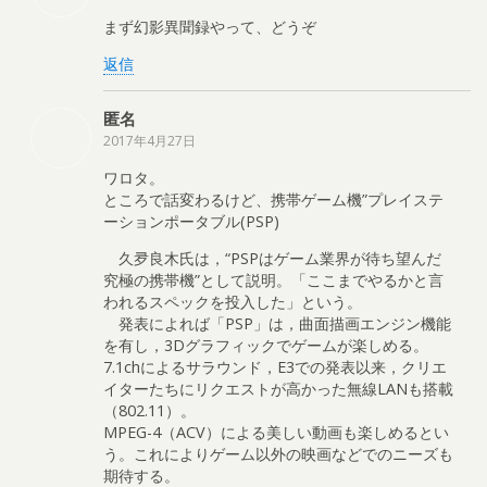
まず幻影異聞録やって、どうぞ
返信
匿名
2017年4月27日
ワロタ。
ところで話変わるけど、携帯ゲーム機”プレイステ
ーションポータブル(PSP)
久夛良木氏は，“PSPはゲーム業界が待ち望んだ
究極の携帯機”として説明。「ここまでやるかと言
われるスペックを投入した」という。
発表によれば「PSP」は，曲面描画エンジン機能
を有し，3Dグラフィックでゲームが楽しめる。
7.1chによるサラウンド，E3での発表以来，クリエ
イターたちにリクエストが高かった無線LANも搭載
（802.11）。
MPEG-4（ACV）による美しい動画も楽しめるとい
う。これによりゲーム以外の映画などでのニーズも
期待する。