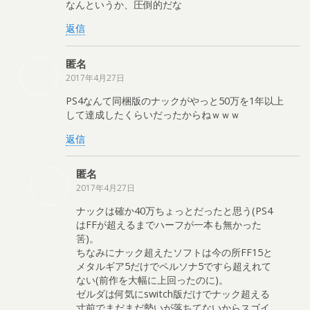
なんというか、圧倒的だな
返信
匿名
2017年4月27日
PS4なんて同梱版のナックがやっと50万を1年以上
して達成したくらいだったからねｗｗｗ
返信
匿名
2017年4月27日
ナックは確か40万ちょっとだったと思う(PS4
はFFが超えるまでハーフが一本も無かった
筈)。
ちなみにナック超えたソフトは今の所FF15と
メタルギア5だけでペルソナ5ですら超えれて
ない(前作を大幅に上回ったのに)。
ゼルダは何気にswitch版だけでナック超える
寸前でまだまだ勢いが落ちてないからスゴイ