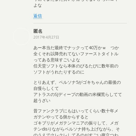
よな
返信
匿名
2017年4月27日
あー本当だ最終でナックって40万かｗ つか
全くそれ以降売れてないファーストタイトル
ってある意味すごいよな
任天堂ソフトなら本体のびるたびに数年前の
ソフトがうれたりするのに
とりあえず、ペルソナ5がゴキちゃんの最後の
自慢らしくて
アトラスのSJディープの動画の米欄荒らしてて
超うざい
昔ファンクラブにもはいってくらい数十年メ
ガテンやってる側からすると
ゴキブリがメガテンマニアの振りして、メガ
テンdisりながらペルソナ持ち上げながら、そ
のうえでクレクレしてるのがすごい腹立つわ