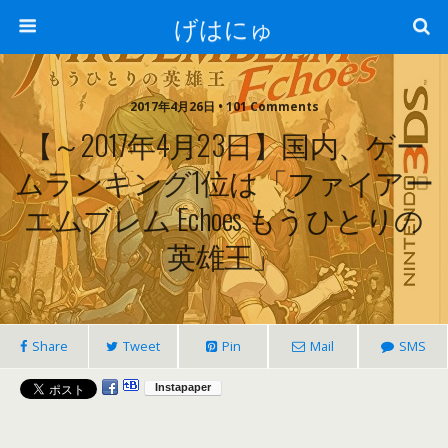
げはにゅ
2017年4月26日 • 101 Comments
【～2017年4月23日】国内、ゲー
ムランキング1位は「ファイアー
エムブレム Echoes もうひとりの
英雄王」
Share
Tweet
Pin
Mail
SMS