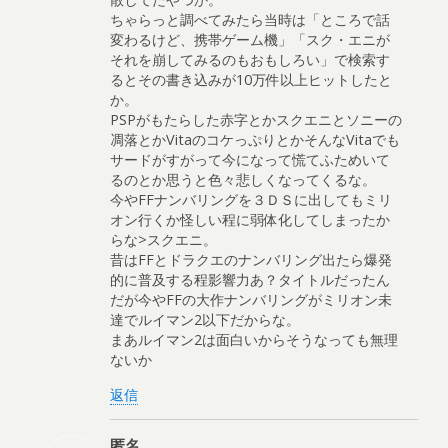
ちゃらっと調べてみたら当時は「ところで話
変わるけど、携帯ゲーム機」「スク・エニが
それを崩してみるのもおもしろい」で検索す
るとその書き込みが10万件以上ヒットしたと
か。
PSPがもたらした赤字とかスクエニとソニーの
凋落とかVitaのコケっぷりとかそんなVitaでも
サードがすがって今になって慌てふためいて
るのとか思うと色々悲しくなってくるな。
今やFFナンバリングを３ＤＳに出してもミリ
オン行くか怪しい程に弱体化してしまったか
らな>スクエニ。
昔はFFとドラクエのナンバリング出たら爆発
的に普及する程影響力あ？タイトルだったん
だが今やFFの大作ナンバリングがミリオン未
達でルイマン2以下だからな。
まあルイマン2は面白いからそうなっても無理
ないか
返信
匿名