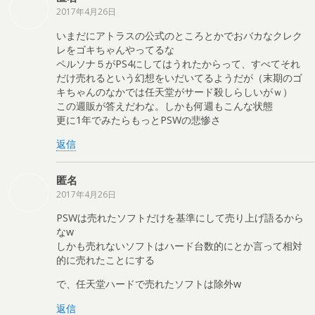
2017年4月26日
いまだにアトラスの公式のところとかでおバカなクレク
レをゴキちゃんやってるな
ペルソナ５がPS4にしてはうれたからって、すべてそれ
だけ売れるという幻想をいだいてるようだが（末期のゴ
キちゃんのなかでは任天堂がサード殺しらしいがｗ）
この週販が答えだわな。しかも何週もこんな状態
更に1年でみたらもっとPSWの悲惨さ
返信
匿名
2017年4月26日
PSWは売れたソフトだけを基準にして売り上げ語るから
なw
しかも売れないソフトはハード台数的にとか言って相対
的に売れたことにする
で、任天堂ハードで売れたソフトは除外w
返信