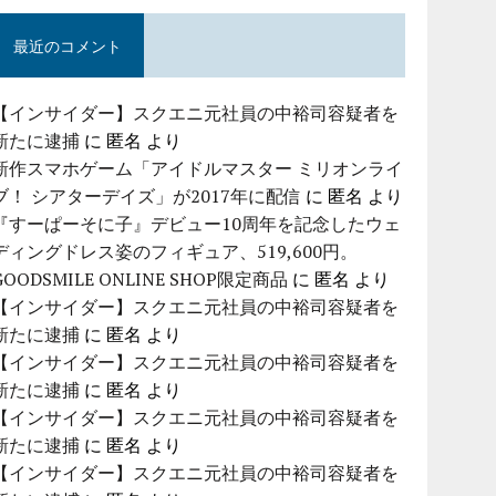
最近のコメント
【インサイダー】スクエニ元社員の中裕司容疑者を
新たに逮捕
に
匿名
より
新作スマホゲーム「アイドルマスター ミリオンライ
ブ！ シアターデイズ」が2017年に配信
に
匿名
より
『すーぱーそに子』デビュー10周年を記念したウェ
ディングドレス姿のフィギュア、519,600円。
GOODSMILE ONLINE SHOP限定商品
に
匿名
より
【インサイダー】スクエニ元社員の中裕司容疑者を
新たに逮捕
に
匿名
より
【インサイダー】スクエニ元社員の中裕司容疑者を
新たに逮捕
に
匿名
より
【インサイダー】スクエニ元社員の中裕司容疑者を
新たに逮捕
に
匿名
より
【インサイダー】スクエニ元社員の中裕司容疑者を