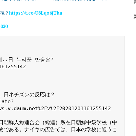
無視？
https://t.co/U8Lqo6jTka
2020
..日 누리꾼 반응은?

61255142

。日ネチズンの反応は？

late?
ws.v.daum.net%2Fv%2F20201201161255142

日朝鮮人総連合会（総連）系在日朝鮮中級学校（中
物である。ナイキの広告では、日本の学校に通うこ