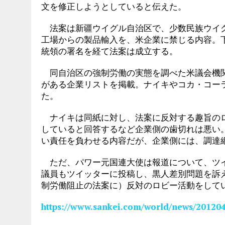
文を修正しようとしていると伝えた。
法案は新疆ウイグル自治区で、少数民族ウイグ
工場からの製品輸入を、米企業に禁じる内容。
統領の署名を経て法案は成立する。
同自治区の強制労働の実態を調べた米議会機関
がある企業リストを掲載。ナイキやコカ・コー
た。
ナイキは同紙に対し、法案に反対する趣旨のロ
していると回答するなど企業側の歯切れは悪い
い責任を負わせる内容だが、企業側には、調達
ただ、パワー元国連大使は報道について、ツイ
議員もツイッターに投稿し、黒人差別問題を訴
制労働阻止の法案に）反対のロビー活動をして
https://www.sankei.com/world/news/20120