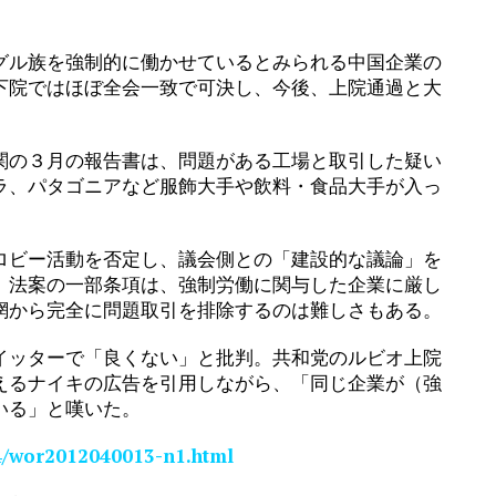
ル族を強制的に働かせているとみられる中国企業の
下院ではほぼ全会一致で可決し、今後、上院通過と大
の３月の報告書は、問題がある工場と取引した疑い
ラ、パタゴニアなど服飾大手や飲料・食品大手が入っ
ビー活動を否定し、議会側との「建設的な議論」を
。法案の一部条項は、強制労働に関与した企業に厳し
網から完全に問題取引を排除するのは難しさもある。
ッターで「良くない」と批判。共和党のルビオ上院
えるナイキの広告を引用しながら、「同じ企業が（強
いる」と嘆いた。
4/wor2012040013-n1.html