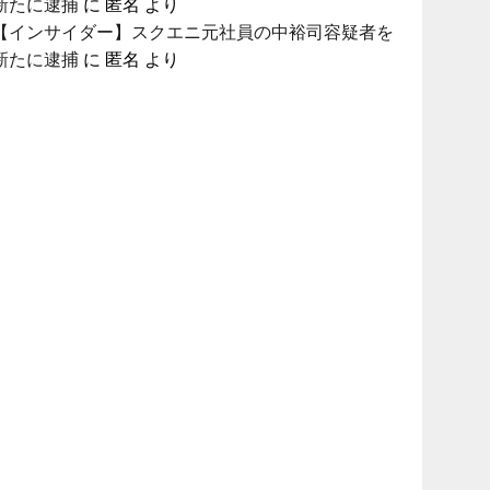
新たに逮捕
に
匿名
より
【インサイダー】スクエニ元社員の中裕司容疑者を
新たに逮捕
に
匿名
より