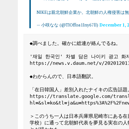
NIKEは親北朝鮮企業か。北朝鮮の人権侵害は
— 小咲なな (@TIOffoa1Iny67ll)
December 1, 
◆調べました。確かに総連が絡んでるね。

'재일 한국인' 차별 담은 나이키 광고 화제
https://news.v.daum.net/v/202012011
◆わからんので、日本語翻訳。

「在日韓国人」差別入れたナイキの広告話題
https://translate.google.com/trans
hl=&sl=ko&tl=ja&u=https%3A%2F%2Fne
＞このうち一人は日本兵庫県尼崎市にある在
学校）に通って北朝鮮代表を夢見る実在の人