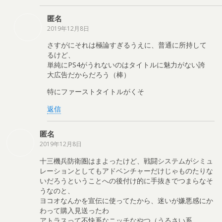
匿名
2019年12月8日
さすがにそれは極論すぎるうえに、普通に所持して
るけど、
単純にPS4がうれないのはタイトルに魅力がない誇
大広告だからだろう（棒）
特にファーストタイトルがくそ
返信
匿名
2019年12月8日
十三機兵防衛圏はまよったけど、戦闘システムがシミュ
レーションとしてもアドベンチャーだけじゃものたりな
いだろうということへの後付け的に手抜きでつまらなそ
うなのと、
ヨコオなんかを宣伝に使ってたから、迷いが嫌悪感にか
わって購入見送ったわ
アトラスって不快系なニッチなやつ（うるさい系