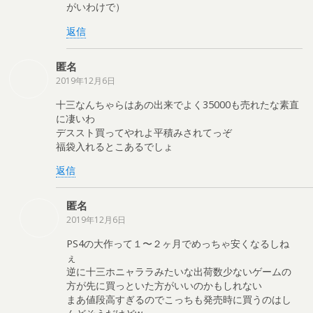
がいわけで）
返信
匿名
2019年12月6日
十三なんちゃらはあの出来でよく35000も売れたな素直
に凄いわ
デススト買ってやれよ平積みされてっぞ
福袋入れるとこあるでしょ
返信
匿名
2019年12月6日
PS4の大作って１〜２ヶ月でめっちゃ安くなるしね
ぇ
逆に十三ホニャララみたいな出荷数少ないゲームの
方が先に買っといた方がいいのかもしれない
まあ値段高すぎるのでこっちも発売時に買うのはし