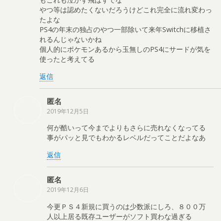
やつ等は認めたくないだろうけどこれ完全に流れ変わっ
たよな
PS4の年末の独占のやつ一部除いて来年Switchに移植さ
れるんじゃないかね
個人的にポケモンあるから玉無しのPS4にサードが気を
使ったと考えてる
返信
匿名
2019年12月5日
何が酷いって今までよりもさらに売れなくなってる
事がパッと見でもわかるレベルだってことだよなあ
返信
匿名
2019年12月6日
今更ＰＳ４新規に買うのは少数派にしろ、８００万
人以上居る既存ユーザーがソフト買わな過ぎる