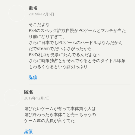
匿名
2019年12月8日
そこだよな
PS4のスペック詐欺自慢がPCゲームとマルチが当た
り前になりすぎて、
さらに日本でもPCゲームのハードルはなんだかん
だでsteamでだいぶさがったから、
PSの利点が見事に死んでるんだよな～
さらに時限独占とかそれでやるとそのタイトル印象
もわるくなるという諸刃っぷり
返信
匿名
2019年12月7日
遊びたいゲームが有って本体買う人は
遊び終わったら本体ごと売っちゃうの
ゲーム屋の店員が言うてた
返信