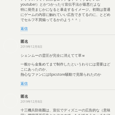
youtuber）とかつかったり宣伝手法が最悪だよな
特に発売まじかになると暴走するイメージ。初期は普通
にゲームの内容に触れていい広告できてるのに、とどめ
でセルフ不買煽ってるかのよう＾＾；
返信
匿名
2019年12月8日
シェンムーの霊圧が完全に消えてて草ｗ
一般から金集めてまで制作したというわりには需要はど
こにあったのか、
熱心なファンにはEpicstore騒動で見限られたのか
返信
匿名
2019年12月8日
十三機兵防衛圏は、宣伝でディズニーの広告的な（意味