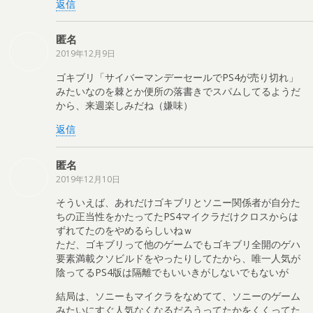
返信
匿名
2019年12月9日
ゴキブリ「サイバーマンデーセールでPS4が売り切れ」
みたいなのを棘とか便所の落書きでスパムしてるようだ
から、来週楽しみだね（嫌味）
返信
匿名
2019年12月10日
そういえば、あれだけゴキブリとソニー関係者が自分た
ちの正当性をかたってたPS4マイクラだけクロスからは
ずれてたのをやめるらしいねｗ
ただ、ゴキブリって他のゲームでもゴキブリ全開のゲハ
要素満載クソビルドをやったりしてたから、唯一人気が
陰ってるPS4版は隔離でもいいきがしないでもないが
結局は、ソニーもマイクラをなめてて、ソニーのゲーム
みたいにすぐ人気なくなるだろうってたかをくくってた