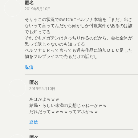
匿名
2019年5月10日
そりゃこの状況でswitchにペルソナ本編を「まだ」出さ
ないって言ってんだから何がしか忖度案件があるのは誰
でも知ってる
それでもメガテンはきっちり作るのだから、会社全体が
黒って訳じゃないのも知ってる
ペルソナ５Ｒって言っても過去作品に追加ＤＬＣ足した
物をフルプライスで売るだけの話だし
返信
匿名
2019年5月10日
あほかよｗｗｗ
結局～らしい未満の妄想じゃねーかｗｗ
だれだってｗｗｗｗってアホかｗｗ
返信
匿名