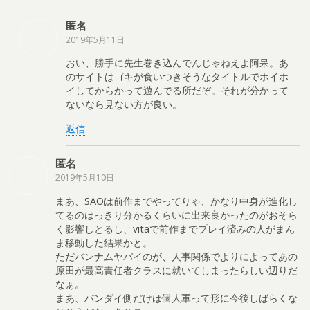
匿名
2019年5月11日
おい、勝手に先生巻き込んでんじゃねえよ阿呆。あ
のサイトはゴキが食いつきそうなタイトルでホイホ
イしてからかって遊んでる所だぞ。それが分かって
ないなら見ない方が良い。
返信
匿名
2019年5月10日
まあ、SAOは前作までやってりゃ、かなり中身が進化し
てるのはっきり分かるくらいに出来良かったのがおそら
く影響しとるし、vitaで前作までプレイ済みの人がまん
ま移動した結果かと。
ただバンナムヤバイのが、人事関係でよりによってあの
原田が最高責任者クラスに就いてしまったらしい辺りだ
なぁ。
まあ、バンダイ側だけは個人軍って形に今後しばらくな