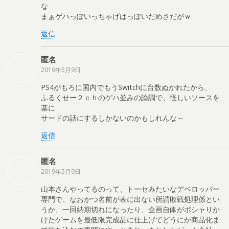
な
まぁゲハっぽいっちゃげはっぽいだめさだがｗ
返信
匿名
2019年5月9日
PS4がもろに国内でもうSwitchに台数ぬかれたから、
ふるくせー２ｃｈのゲハ並みの論調で、怪しいソースを
基に
サードの話にするしかないのかもしれんな～
返信
匿名
2019年5月9日
山本さんやってるのって、トーセみたいなデベロッパー
専門で、なおかつ名前が表に出ない所謂敗戦処理係とい
うか、一回納期切れになったり、企画自体がポシャりか
けたゲームを最低限完成品に仕上げてどうにか商品化ま