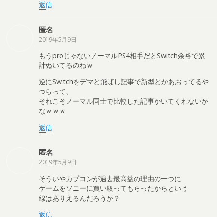
返信
匿名
2019年5月9日
もうproじゃないノーマルPS4相手だとSwitch余裕で累
計ぬいてるのねｗ
逆にSwitchをデマと飛ばし記事で新型とかあおってるや
つらって、
それこそノーマル同士で比較した記事かいてくれないか
なｗｗｗ
返信
匿名
2019年5月9日
そういやカプコンが過去最高益の理由の一つに
ゲームをソニーに買い取ってもらったからという
線はありえるんだろうか？
返信