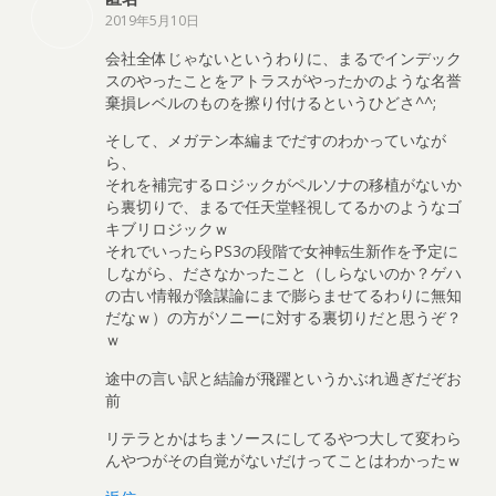
2019年5月10日
会社全体じゃないというわりに、まるでインデック
スのやったことをアトラスがやったかのような名誉
棄損レベルのものを擦り付けるというひどさ^^;
そして、メガテン本編までだすのわかっていなが
ら、
それを補完するロジックがペルソナの移植がないか
ら裏切りで、まるで任天堂軽視してるかのようなゴ
キブリロジックｗ
それでいったらPS3の段階で女神転生新作を予定に
しながら、ださなかったこと（しらないのか？ゲハ
の古い情報が陰謀論にまで膨らませてるわりに無知
だなｗ）の方がソニーに対する裏切りだと思うぞ？
ｗ
途中の言い訳と結論が飛躍というかぶれ過ぎだぞお
前
リテラとかはちまソースにしてるやつ大して変わら
んやつがその自覚がないだけってことはわかったｗ