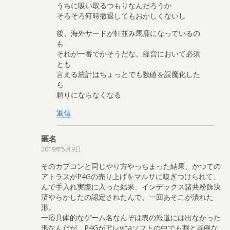
うちに吸い取るつもりなんだろうか
そろそろ何時撤退してもおかしくないし
後、海外サードが軒並み馬鹿になっているの
も
それが一番でかそうだな。経営において必須
とも
言える統計はちょっとでも数値を誤魔化した
ら
頼りにならなくなる
返信
匿名
2019年5月9日
そのカプコンと同じやり方やっちまった結果、かつての
アトラスがP4Gの売り上げをマルサに嗅ぎつけられて、
んで手入れ実際に入った結果、インデックス諸共粉飾決
済やらかしたの認定されたんで、一回あそこが潰れた
形。
一応具体的なゲーム名なんぞは表の報道には出なかった
形なんだが、P4Gがアレvitaソフトの中でも割と異例な