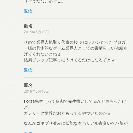
りそうだな、あそこ。
返信
匿名
2019年5月10日
せめて業界人気取り代表のﾈﾗｰのコテハンだったブロガ
ー様の具体的なゲーム業界人としての素晴らしい功績あ
げてくれないとねぇ
結局ゴシップ記事まにうけてるだけになるぞとｗ
返信
匿名
2019年5月10日
Forza先生（って皮肉で先生扱いしてるかとおもったけ
ど）
ガチリーク情報だおともってるやついたのかｗ
なんかゴキブリ並みに低能な本当リアル古臭いゲハ脳か