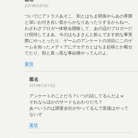
2019年5月9日
ついでにアトラスあそこ、割とはちま関係やらあの界隈
と深いお付き合い昔からかなりあったりするからねー。
わざわざブロガー体験会開催して、あの辺のブロガーだ
け招待してまあ、今のはちまさんと飲んでます的な事実
際にやっとったり、ゲームのアンケートの項目にこのゲ
ームを知ったメディアにデカデカとはちま起稿とか載せ
てたり、割と真っ黒な事結構やってんのよ。
返信
匿名
2019年5月10日
アンケートのことだろ？いつの話してるんだよｗ
それならほかのサードもおわりだろ？
あーいうのは調査会社がやってるんで直接はやって
ないぞ
返信