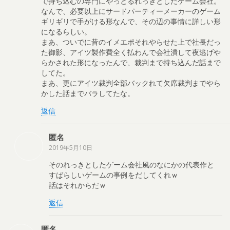
で持ち込むの専門にやっとるれっきとしたゲーム会社。
なんで、必要以上にサードパーティーメーカーのゲーム
ギリギリで手がける形なんで、その辺の事情に詳しい形
になるらしい。
まあ、ついでに昔のイメエポそれやらせた上で社長だっ
た御影、アイツ製作費全く払わんで会社潰して夜逃げや
らかされた形になったんで、裁判まで持ち込んだ話まで
してた。
まあ、更にアイツ裁判全部バックれて欠席裁判までやら
かした話までバラしてたな。
返信
匿名
2019年5月10日
そのれっきとしたゲーム会社風のなにかの代表作と
すばらしいゲームの事例をだしてくれｗ
話はそれからだｗ
返信
匿名