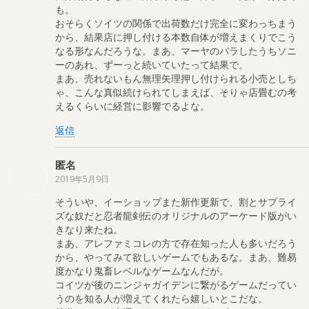
も。
おそらくソイツの関係で出荷数だけ完全に変わっちまう
から、結果店に押し付ける本数自体が増えまくりでこう
なる形なんだろうな。まあ、マーヤのバラしたうちソニ
ーのあれ、ずーっと続いていたって結果で。
まあ、売れないもん無理矢理押し付けられる小売としち
ゃ、こんな真似続けられてしまえば、そりゃ店畳むの考
えるくらいに経営に影響でるよな。
返信
匿名
2019年5月9日
そういや、イーショップまた新作更新で、割とサプライ
ズな奴だと忍者龍剣伝のオリジナルのアーケード版がい
きなり来たね。
まあ、アレファミコレの方で存在知った人も多いだろう
から、やってみて欲しいゲームでもあるな。まあ、難易
度かなり鬼畜レベルなゲームなんだが。
コイツが後のニンジャガイデンに繋がるゲームだってい
うのを知る人が増えてくれたら嬉しいとこだな。