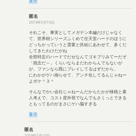
返信
匿名
2019年5月10日
それこそ、事実としてメガテン本編だけじゃなく
て、世界樹シリーズふくめて任天堂ハードのほうに
どっちかっていうと需要と供給にあわせて、多くだ
してきたわけだがね
全部特定のハードでだせなんてゴキブリみてーだぞ
「残念だ～」くらいならまだわからんでもないが
が、ファンなら既にプレイしてるはずだから、
にわかがゲハ拗らせて、アンチ化してるんじゃねー
よボケ＾３＾
そんなでかい会社じゃねーんだからたかが移植と素
人考えで、コスト度外視でなんでもさくっとできる
ともってるのがまさにゲハ脳すぎる
返信
匿名
2019年5月10日