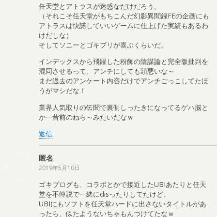
任天堂とアトラスが迷惑なだけだろう。
（それこそ任天堂がもちこんだ幻影異聞録FEの企画にも
アトラスは快諾していいゲームに仕上げた実績もあるわ
けだしな）
そしてソニーとゴキブリが喜ぶくらいだ。
インデックスから飛躍した粉飾の陰謀論と完全版批判を
混同させるって、アンチにしても頭悪いな～
まだ過去のアンケート内容だけでアンチごっこしてたほ
うがマシだな！
業界人気取りの伝聞で裏側しったきになってるゲハ脳と
か一昔前のねら～みたいだなｗ
返信
匿名
2019年5月10日
ゴキブログも、コラボとかで接近したUBIあたりと任天
堂を不仲説で一緒にdisったりしてたけど、
UBIにもソフトを任天堂ハードに出さないタイトルがあ
ったら、似たようないちゃもんつけてたなｗ