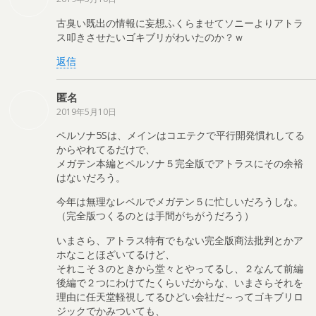
古臭い既出の情報に妄想ふくらませてソニーよりアトラ
ス叩きさせたいゴキブリがわいたのか？ｗ
返信
匿名
2019年5月10日
ペルソナ5Sは、メインはコエテクで平行開発慣れしてる
からやれてるだけで、
メガテン本編とペルソナ５完全版でアトラスにその余裕
はないだろう。
今年は無理なレベルでメガテン５に忙しいだろうしな。
（完全版つくるのとは手間がちがうだろう）
いまさら、アトラス特有でもない完全版商法批判とかア
ホなことほざいてるけど、
それこそ３のときから堂々とやってるし、２なんて前編
後編で２つにわけてたくらいだからな、いまさらそれを
理由に任天堂軽視してるひどい会社だ～ってゴキブリロ
ジックでかみついても、