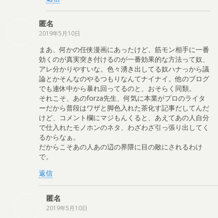
匿名
2019年5月10日
まあ、何かの任侠漫画にあったけど、筋モン相手に一番
効くのが真実突き付けるのが一番効果的な方法って奴、
アレ分かりやすいな。色々湧き出してる奴ハナっから議
論とかそんなのやるつもりなんてナイナイ。他のブログ
でも連休中から暴れ回ってるのと、おそらく同類。
それこそ、あのforza先生、何気に本業がプロのライタ
ーだから普段はワザと脚色入れた茶化す記事だしてんだ
けど、コメント欄にマジもんくると、あえてあの人自分
で仕入れたモノホンのネタ、わざわざ引っ張り出してく
るからなぁ。
だからこそあの人あの辺の界隈に目の敵にされるわけ
で。
返信
匿名
2019年5月10日