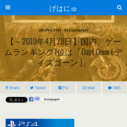
げはにゅ
2019年5月9日 • 54 Comments
【～2019年4月28日】国内、ゲー
ムランキング1位は「Days Gone ( デ
イズゴーン )」
Share
Tweet
Pin
Mail
SMS