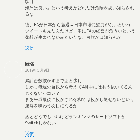
駄目、
海外は良い」という考えがどれだけ危険か思い知らされ
るな
後、EAが日本から撤退→日本市場に魅力がないという
ツイートも見たんだけど、単にEAの経営が危ういという
発想が生まれないみたいだな。何故かは知らんが
返信
匿名
2019年5月9日
累計台数抜かすまであと少し
しかし毎週の台数から考えて4月中にはもう抜いてるん
じゃないかコレ？
まあ平成最後に抜かされ令和では抜かし返せないという
屈辱を味わう羽目になるか
あとどうでもいいけどランキングのサードソフトが
Switchしかない
返信