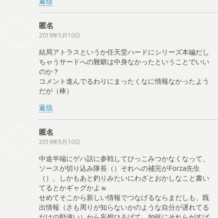
返信
匿名
2019年5月10日
結局アトラスというか任天堂ハードにシリーズ本編だし
ちゃうサードへの難癖は中身なかったということでいい
のか？
コメント進んでるわりにまったくなに情報なかったよう
だが（棒）
返信
匿名
2019年5月10日
中途半端にゲハ話に参戦してひっこみつかなくなって、
ソースが切り込み隊長（）それへの補完がForza先生
（）、しかもあと釣りみたいにわざとおかしなこと書い
てるとかギャグかよｗ
せめてそこから新しい情報でつなげるならまだしも、既
出情報（さも周りが知らないかのような自分が遅れてる
だけの勘違い）から妄想ひろげて、如何にそれらがすば