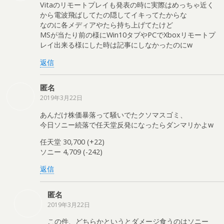
Vitaのリモートプレイも発表の時に実際はめっちゃ近く
から電波飛ばしてたの隠してイキってたからな
なのに各メディアやたら持ち上げてたけど
MSが当たり前の様にWin10タブやPCでXboxリモートプ
レイ出来る様にした時は記事にしなかったのにw
返信
匿名
2019年3月22日
あんだけ株価暴落って騒いでたクソマスゴミ、
今日ソニー続落で任天堂反発になったらダンマリかよw
任天堂 30,700 (+22)
ソニー 4,709 (-242)
返信
匿名
2019年3月22日
この件、どちらかというとダメージ食うのはソニー