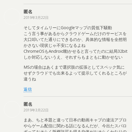
匿名
2019年3月22日
そしてタイムリーにGoogleマップの質低下騒動
こう言う事があるからクラウドゲームだけのサービスを
大口叩いてた通りにできるのか、具体的な情報を全然明
かさない現状じゃ不安になるよね
ChromeOSもAndroid動かせると言ってたのに結局32bit
しか対応しないうえ、それすらもまともに動かせない
MSの場合はあくまで選択肢の拡張としてスペック気に
せずクラウドでも出来るよって提示してくれるところが
違うね
返信
匿名
2019年3月22日
まあ、ちと本題と違って日本の動画キャプの違法アプロ
やらゲーム配信に関わる話になるんだが、今出たスパロ
ボっておそらく版権許可を得る自体がおそらくかなりの