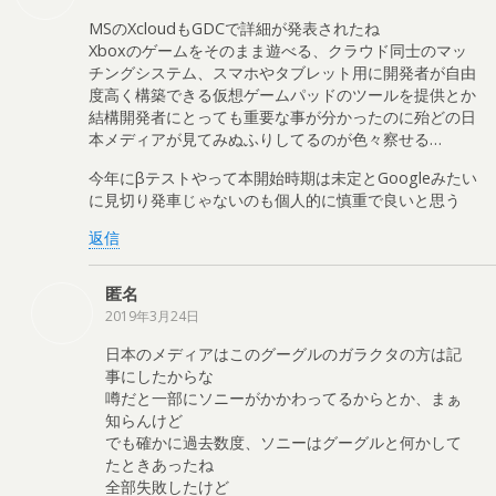
MSのXcloudもGDCで詳細が発表されたね
Xboxのゲームをそのまま遊べる、クラウド同士のマッ
チングシステム、スマホやタブレット用に開発者が自由
度高く構築できる仮想ゲームパッドのツールを提供とか
結構開発者にとっても重要な事が分かったのに殆どの日
本メディアが見てみぬふりしてるのが色々察せる…
今年にβテストやって本開始時期は未定とGoogleみたい
に見切り発車じゃないのも個人的に慎重で良いと思う
返信
匿名
2019年3月24日
日本のメディアはこのグーグルのガラクタの方は記
事にしたからな
噂だと一部にソニーがかかわってるからとか、まぁ
知らんけど
でも確かに過去数度、ソニーはグーグルと何かして
たときあったね
全部失敗したけど