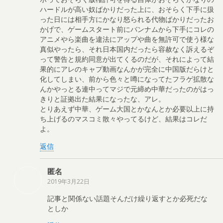
ハードルが高い奴ばかりだった上に、おそらく下手に扱
った日には相手方にかなり怒られる代物ばかりだったお
かげで、ゲームスタート前にバンナムから下手にコレの
アニメやら楽曲を違法にアップや曲を無許可で使う様な
真似やったら、それ日本国内だったら容赦なく訴えるぞ
って警告と規約同意が出てくるのだが、それによって結
果的にアレのキャプ動画なんかが完全に中国版だらけと
化してしまい、前から色々と噂になってたフラゲ拡散な
んかやっとる連中ってマジで元締め中華だったのがはっ
きりと証拠出た結果になったな、アレ。
とりあえず中華、ゲーム大国とかなんとか必要以上に持
ち上げるのマスコミ散々やってるけど、結果はコレだ
よ。
返信
匿名
2019年3月22日
記事と関係ない話題そんだけ繰り返すとか必死だな
としか