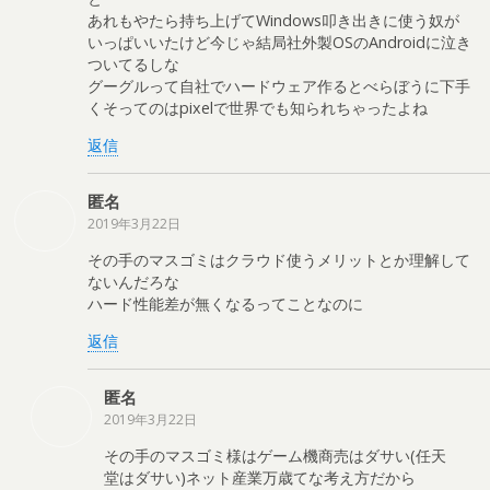
あれもやたら持ち上げてWindows叩き出きに使う奴が
いっぱいいたけど今じゃ結局社外製OSのAndroidに泣き
ついてるしな
グーグルって自社でハードウェア作るとべらぼうに下手
くそってのはpixelで世界でも知られちゃったよね
返信
匿名
2019年3月22日
その手のマスゴミはクラウド使うメリットとか理解して
ないんだろな
ハード性能差が無くなるってことなのに
返信
匿名
2019年3月22日
その手のマスゴミ様はゲーム機商売はダサい(任天
堂はダサい)ネット産業万歳てな考え方だから