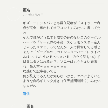
匿名
2019年3月21日
ギズモートジャパンじゃ嫌任記者が「スイッチの利
点が完全に奪われてオワコン！」みたいに書いてた
わ
そんで誰がどう見ても成功の芽のないこのグーグル
ハードを「ゲーム界の革命！スゲェモンスター産ん
じゃったスゲェ」ってなんか一人で興奮してる感じ
そんで「グーグルのこのモンスターハードにライバ
ルは…いちおういるっちゃいる」みたく話をつなげ
ＭＳはタメはれるか？、ソニーはもうちょい頑張
れ、任天堂ｗｗｗｗｗｗｗｗ
な感じで記事書いてる
何が見えてるんだか知らないけど、ゲハによくいる
ような自称ギミック好き（任天堂関連除く）みたい
な人だね
返信
匿名