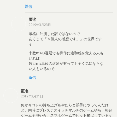
返信
匿名
2019年3月23日
厳格に計測した訳ではないので
あくまで「※個人の感想です。」の世界です
ぞ
十数msの遅延でも操作に違和感を覚える人も
いれば
数百ms単位の遅延が有っても全く気にならな
い人もいるので
返信
匿名
2019年3月21日
何か今コレの持ち上げもやたらと派手にやってんだけ
ど、同時にプレステスイッチマルチのゲームやら、格闘
ゲーム全般やら、スマホゲームでヒット飛ばしているゲ