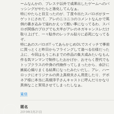
ームなんかの、プレステ以外で成果出したゲームへのバ
ッシングがやたらと激化してんなぁ。
特にやたらと目立ったのが、丁度今出たスパロボがター
ゲットにされて、アレのニコニコのコメントなんかで罵
倒の書き込みで溢れかえって酷い事になってるわ、スパ
ロボ関係のブログでも大半がアレのネガキャンスレだけ
取り上げて、一々駄作のレッテル貼りに必死になってる
ぞ。
特にあのスパロボTってあらかじめDLでスイッチで事前
に買っとくと昨日からフライングして遊べる仕様だった
上に、今回はもうこれまでの作品の集大成みたいなもん
作る気マンマンで制作したおかげか、おそらく歴代でも
トップクラスの中身の代物作ってしまったから、余計に
嫉妬心煽りまくる結果になったみたいだし。アレ、ハー
ロックにオリジナルの井上真樹夫さん用意したり、デボ
ネア様に本当に高畑淳子さんキャストに呼んだりかなり
異例なこと実現させてしまったしなぁ。
返信
匿名
2019年3月21日