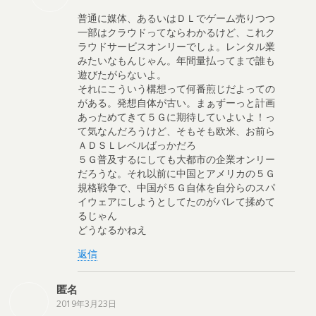
普通に媒体、あるいはＤＬでゲーム売りつつ
一部はクラウドってならわかるけど、これク
ラウドサービスオンリーでしょ。レンタル業
みたいなもんじゃん。年間量払ってまで誰も
遊びたがらないよ。
それにこういう構想って何番煎じだよっての
がある。発想自体が古い。まぁずーっと計画
あっためてきて５Ｇに期待していよいよ！っ
て気なんだろうけど、そもそも欧米、お前ら
ＡＤＳＬレベルばっかだろ
５Ｇ普及するにしても大都市の企業オンリー
だろうな。それ以前に中国とアメリカの５Ｇ
規格戦争で、中国が５Ｇ自体を自分らのスパ
イウェアにしようとしてたのがバレて揉めて
るじゃん
どうなるかねえ
返信
匿名
2019年3月23日