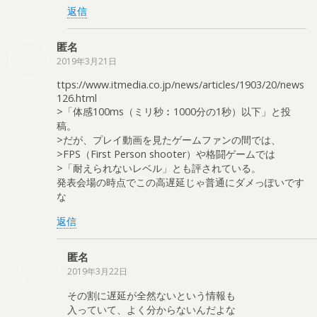
返信
匿名
2019年3月21日
ttps://www.itmedia.co.jp/news/articles/1903/20/news
126.html
>「体感100ms（ミリ秒︰1000分の1秒）以下」と投
稿。
>だが、プレイ動画を見たゲームファンの間では、
>FPS（First Person shooter）や格闘ゲームでは
>「耐えられないレベル」とも評されている。
発表会場の時点でこの高遅延じゃ普通にダメっぽいです
な
返信
匿名
2019年3月22日
その割に遅延が全然ないという情報も
入っていて、よく分からないんだよな