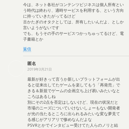
今は、ネット各社がコンテンツビジネスは個人所有とい
う時代は終わり、適時サービスを利用する、という方向
に持っていきたがってるけど
古かたぎのオタクとしては、所有したいんだよ、としか
言いようがないです
でも、もうその手のサービスつかっちゅってるけど、電
子書籍とか
返信
匿名
2019年3月21日
最新が好きって言うか新しいプラットフォームが出
ると従来出してたゲームを楽してもう「再発売」で
きる＆新規でゲームの企画立ち上げ易いみたいなと
ころはあるしね
別にその2点を否定はしないけど、現在の状況だと
市場のニーズについていけないしょーもない開発者
が光の当たるところに出られるみたいな変な夢見て
る感じがアリアリで惨めなんだよな
PSVRとかでインタビュー受けてた人らのノリと結