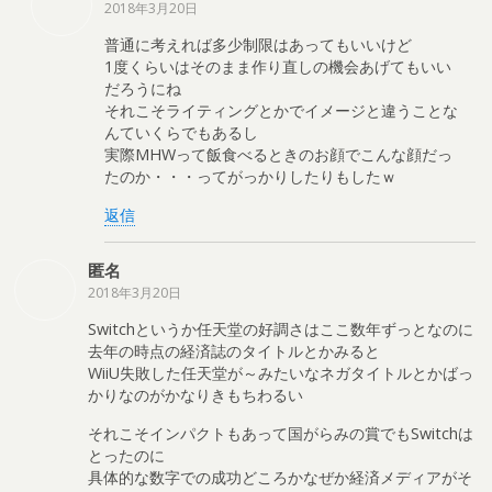
2018年3月20日
普通に考えれば多少制限はあってもいいけど
1度くらいはそのまま作り直しの機会あげてもいい
だろうにね
それこそライティングとかでイメージと違うことな
んていくらでもあるし
実際MHWって飯食べるときのお顔でこんな顔だっ
たのか・・・ってがっかりしたりもしたｗ
返信
匿名
2018年3月20日
Switchというか任天堂の好調さはここ数年ずっとなのに
去年の時点の経済誌のタイトルとかみると
WiiU失敗した任天堂が～みたいなネガタイトルとかばっ
かりなのがかなりきもちわるい
それこそインパクトもあって国がらみの賞でもSwitchは
とったのに
具体的な数字での成功どころかなぜか経済メディアがそ