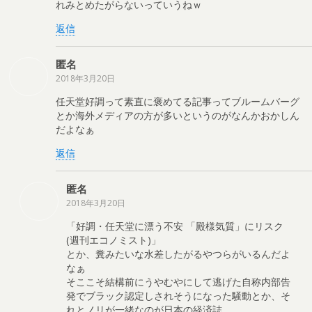
れみとめたがらないっていうねｗ
返信
匿名
2018年3月20日
任天堂好調って素直に褒めてる記事ってブルームバーグ
とか海外メディアの方が多いというのがなんかおかしん
だよなぁ
返信
匿名
2018年3月20日
「好調・任天堂に漂う不安 「殿様気質」にリスク
(週刊エコノミスト)」
とか、糞みたいな水差したがるやつらがいるんだよ
なぁ
そここそ結構前にうやむやにして逃げた自称内部告
発でブラック認定しされそうになった騒動とか、そ
れとノリが一緒なのが日本の経済誌