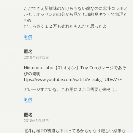
ただでさえ新鮮味のかけらもない龍なのに北斗コラボと
かもうオッサンの自分から見ても加齢臭キツくて無理だ
わw
むしろ良く１２万も売れたもんだと思ったよ
返信
匿名
2018年3月15日
Nintendo Labo【01 キホン】Toy-Conガレージであそ
びの発明
ttps://www.youtube.com/watch?v=aukgTUDwV7E
ガレージすごいな。これ用に２台目需要が来そう。
返信
匿名
2018年3月15日
北斗は極2の初週も下回ってるからかなり厳しい結果な