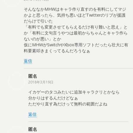
そんななかMHWはキャラ作り直すのを有料にしてマジ
かよと思ったら、気持ち悪いほどTwitterのリプが援護
だらけで引いた
「有料でも変更させてもらえるだけ有り難いと思え」と
か「有料に文句言うやつは最初からちゃんとキャラ作ら
ないのが悪い」とか
仮にMHWがSwitchやXbox専用ソフトだったら壮大に有
料要素叩きまくってるんだろうなぁ
返信
匿名
2018年3月19日
イカゲーのタコみたいに追加キャラクリとかなら
分かりはするんだけどなぁ
ただやり直す為だけって無料の範囲だよね
返信
匿名