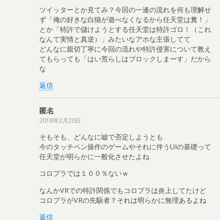
ツイッターとか見てみ？今回の一連の流れを何も理解せ
ず「俺の好きな白猫が遊べなくなるから任天堂は糞！」
とか「特許で儲けようとする任天堂は特許ゴロ！（これ
なんて実情と真逆）」みたいなアホな主張してて
どんなに親切丁寧に今回の流れや特許侵害について教え
てもらっても「はい荒らしはブロックしまーす」だから
な
返信
匿名
2018年2月20日
そもそも、どんなに嘘で否定しようとも
今のタッチペン操作のゲームやそれに伴うUIの基礎って
任天堂が明らかに一般化させたよね
コロプラでは１００％ないｗ
なんかVRでの特許関係でもコロプラは炎上してたけど
コロプラがVRの先駆者？それは明らかに無理あるよね
返信