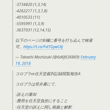
-3734820 (1,3,14)
-4262217 (1,3,7,8)
-4010533 (11)
-5595991 (1,3,9)
-3637031 (12,14,15)
以下のページのB欄に番号を打ち込んで検索
可。
https://t.co/FvtTGywCAJ
— Takashi Mochizuki (@6d6f636869)
February
19, 2018
コロプラvs任天堂裁判記録閲覧報告4:
コロプラは答弁書にて、
-訴えの棄却
-費用を任天堂負担にすること
-任天堂の訴えに関し根拠と解釈