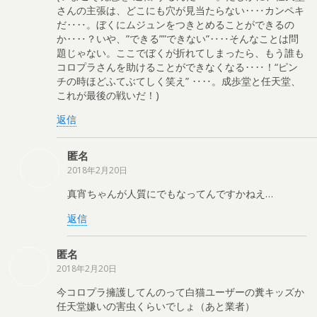
さんの主張は、どこにも穴が見当たらない‥‥カンペキ
だ‥‥。ぼくにムジュンをつきとめることができるの
か‥‥？いや、”できる””できない”‥‥そんなことは問
題じゃない。ここでぼくが折れてしまったら、もう誰も
コロプラさんを助けることができなくなる‥‥！“ピン
チの時ほどふてぶてしく笑え” ‥‥。成歩堂と任天堂、
これが最後の戦いだ！)
返信
匿名
2018年2月20日
真宵ちゃんが人質にでもなってんですかねえ…
返信
匿名
2018年2月20日
今コロプラ擁護してんのって白猫ユーザーの糞キッズか
任天堂嫌いの害虫くらいでしょ（あと業者）