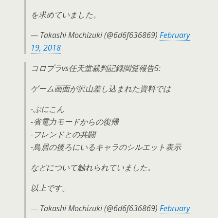
を求めていました。
— Takashi Mochizuki (@6d6f636869)
February
19, 2018
コロプラvs任天堂裁判記録閲覧報告5:
ゲーム画面が沢山差し込まれた資料では
-ぷにこん
-省電力モードからの復帰
-フレンドとの共闘
-鳥居の後ろにいるキャラのシルエット表示
などについて触れられていました。
以上です。
— Takashi Mochizuki (@6d6f636869)
February