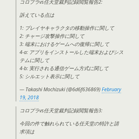
コロプラvs任天堂裁判記録閲覧報告2:
訴えている点は
1: プレイヤキャラクタの移動操作に関して
2: チャージ攻撃操作に関して
3: 端末におけるゲームへの復帰に関して
4-a: アプリをインストールした端末およびシス
テムに関して
4-b: 実行される通信ゲーム方式に関して
5: シルエット表示に関して
— Takashi Mochizuki (@6d6f636869)
February
19, 2018
コロプラvs任天堂裁判記録閲覧報告3:
今回の件で触れられている任天堂の特許と請
求項は