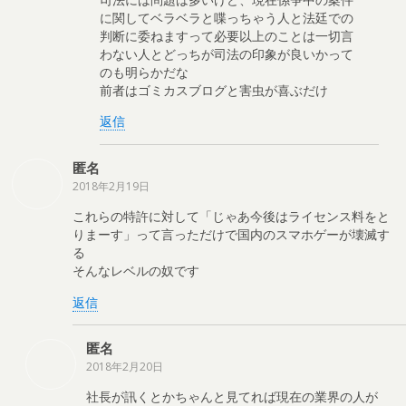
に関してベラベラと喋っちゃう人と法廷での
判断に委ねますって必要以上のことは一切言
わない人とどっちが司法の印象が良いかって
のも明らかだな
前者はゴミカスブログと害虫が喜ぶだけ
返信
匿名
2018年2月19日
これらの特許に対して「じゃあ今後はライセンス料をと
りまーす」って言っただけで国内のスマホゲーが壊滅す
る
そんなレベルの奴です
返信
匿名
2018年2月20日
社長が訊くとかちゃんと見てれば現在の業界の人が