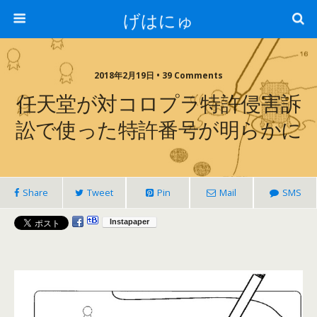
げはにゅ
2018年2月19日 • 39 Comments
任天堂が対コロプラ特許侵害訴
訟で使った特許番号が明らかに
Share
Tweet
Pin
Mail
SMS