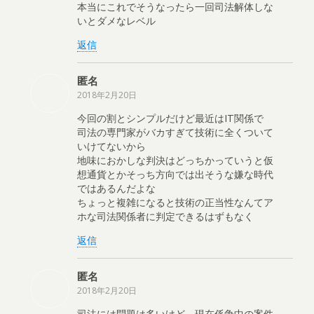
本当にこれでそうなったら一回司法解体しな
いとダメなレベル
返信
匿名
2018年2月20日
今回の割とシンプルだけど最近はIT関係で
司法の専門家がバカすぎて技術に全くついて
いけてないから
地味におかしな判決はどっちかっていうと仮
想通貨とかそっち方向では出そうな嫌な時代
ではあるんだよな
ちょっと複雑になると技術の正当性なんてア
ホな司法関係者に判定できるはずもなく
返信
匿名
2018年2月20日
司法には問題は多いけど、現在係争中の案件