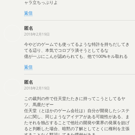
ャラ立ちっぷりよ
返信
匿名
2018年2月19日
今やどのゲームでも使ってるような特許を持ちだしてき
てる辺り、本気でコロプラ潰そうとしてるな
億が一ぷにこんが認められても、他で100%キル取れる
返信
匿名
2018年2月19日
この裁判の件で任天堂たたきに持ってこうとしてるヤ
ツ、馬鹿だぞー
任天堂（とほかのゲーム会社は）自分が開発したシステ
ムに関し、同じようなアイデアがある可能性がある、ま
たそれを独占することで他社の開発や業界の発展を妨げ
ると判断した場合、暗黙の了解としてとくに権利を主張
することなく黙認してきた慣例がある