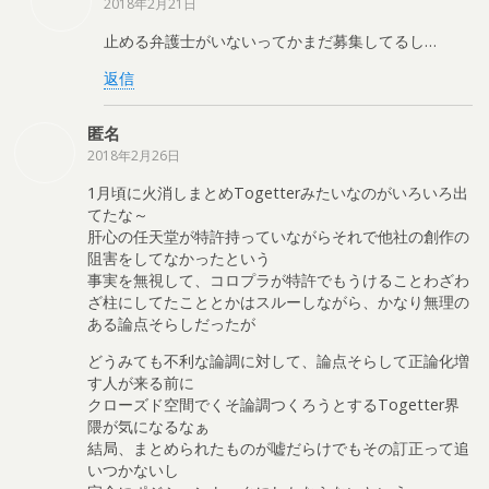
2018年2月21日
止める弁護士がいないってかまだ募集してるし…
返信
匿名
2018年2月26日
1月頃に火消しまとめTogetterみたいなのがいろいろ出
てたな～
肝心の任天堂が特許持っていながらそれで他社の創作の
阻害をしてなかったという
事実を無視して、コロプラが特許でもうけることわざわ
ざ柱にしてたこととかはスルーしながら、かなり無理の
ある論点そらしだったが
どうみても不利な論調に対して、論点そらして正論化増
す人が来る前に
クローズド空間でくそ論調つくろうとするTogetter界
隈が気になるなぁ
結局、まとめられたものが嘘だらけでもその訂正って追
いつかないし