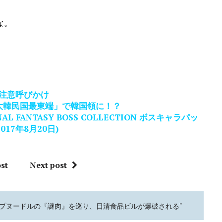
な。
注意呼びかけ
大韓民国最東端」で韓国領に！？
 FANTASY BOSS COLLECTION ボスキャラパッ
017年8月20日)
st
Next post
カップヌードルの『謎肉』を巡り、日清食品ビルが爆破される"