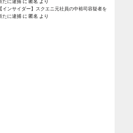
新たに逮捕
に
匿名
より
【インサイダー】スクエニ元社員の中裕司容疑者を
新たに逮捕
に
匿名
より