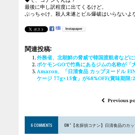
最後に申し訳程度に出てくるけど。
ぶっちゃけ、殺人未遂とビル爆破はいらないよ
関連投稿:
外務省、北朝鮮の脅威で韓国渡航者などに
ポケモンGOで竹島にあるジムの名称が「
Amazon、「日清食品 カップヌードル FINAL
ケージ 77g×15食」が68%OFF(賞味期限:2
Previous po
6 COMMENTS
ON "【名探偵コナン】日清食品の