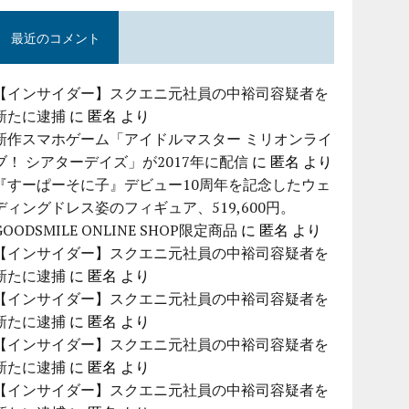
最近のコメント
【インサイダー】スクエニ元社員の中裕司容疑者を
新たに逮捕
に
匿名
より
新作スマホゲーム「アイドルマスター ミリオンライ
ブ！ シアターデイズ」が2017年に配信
に
匿名
より
『すーぱーそに子』デビュー10周年を記念したウェ
ディングドレス姿のフィギュア、519,600円。
GOODSMILE ONLINE SHOP限定商品
に
匿名
より
【インサイダー】スクエニ元社員の中裕司容疑者を
新たに逮捕
に
匿名
より
【インサイダー】スクエニ元社員の中裕司容疑者を
新たに逮捕
に
匿名
より
【インサイダー】スクエニ元社員の中裕司容疑者を
新たに逮捕
に
匿名
より
【インサイダー】スクエニ元社員の中裕司容疑者を