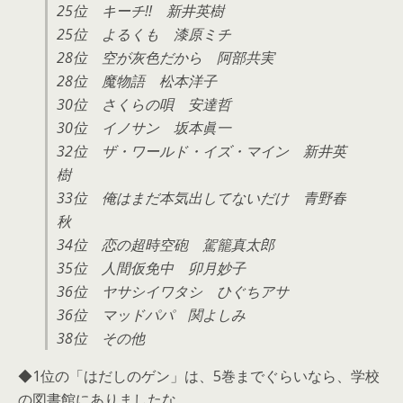
25位 キーチ!! 新井英樹
25位 よるくも 漆原ミチ
28位 空が灰色だから 阿部共実
28位 魔物語 松本洋子
30位 さくらの唄 安達哲
30位 イノサン 坂本眞一
32位 ザ・ワールド・イズ・マイン 新井英
樹
33位 俺はまだ本気出してないだけ 青野春
秋
34位 恋の超時空砲 駕籠真太郎
35位 人間仮免中 卯月妙子
36位 ヤサシイワタシ ひぐちアサ
36位 マッドパパ 関よしみ
38位 その他
◆1位の「はだしのゲン」は、5巻までぐらいなら、学校
の図書館にありましたな。