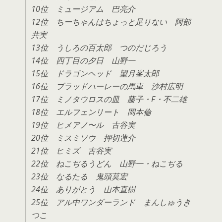
10位 ミュージアム 巴亮介
12位 ちーちゃんはちょっと足りない 阿部
共実
13位 うしろの百太郎 つのだじろう
14位 四丁目の夕日 山野一
15位 ドラゴンヘッド 望月峯太郎
16位 ブラッドハーレーの馬車 沙村広明
17位 ミノタウロスの皿 藤子・F・不二雄
18位 エルフェンリート 岡本倫
19位 ヒメアノ〜ル 古谷実
20位 ミスミソウ 押切蓮介
21位 ヒミズ 古谷実
22位 ねこぢるうどん 山野一・ねこぢる
23位 なるたる 鬼頭莫宏
24位 ありがとう 山本直樹
25位 アル中ワンダーランド まんしゅうき
つこ