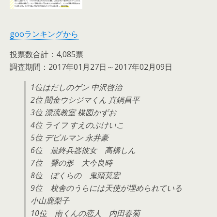
gooランキングから
投票数合計：4,085票
調査期間：2017年01月27日～2017年02月09日
1位はだしのゲン 中沢啓治
2位 闇金ウシジマくん 真鍋昌平
3位 漂流教室 楳図かずお
4位 ライフ すえのぶけいこ
5位 デビルマン 永井豪
6位 最終兵器彼女 高橋しん
7位 聲の形 大今良時
8位 ぼくらの 鬼頭莫宏
9位 校舎のうらには天使が埋められている
小山鹿梨子
10位 南くんの恋人 内田春菊