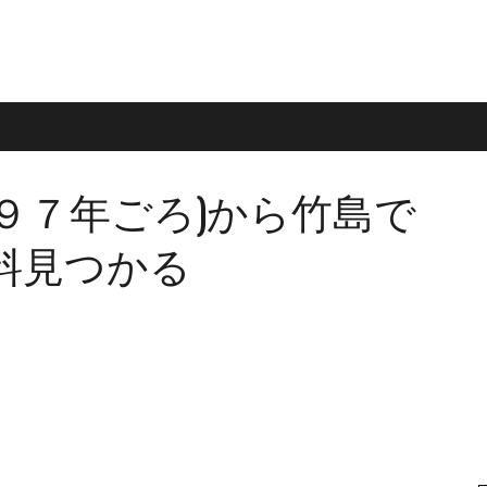
９７年ごろ)から竹島で
料見つかる