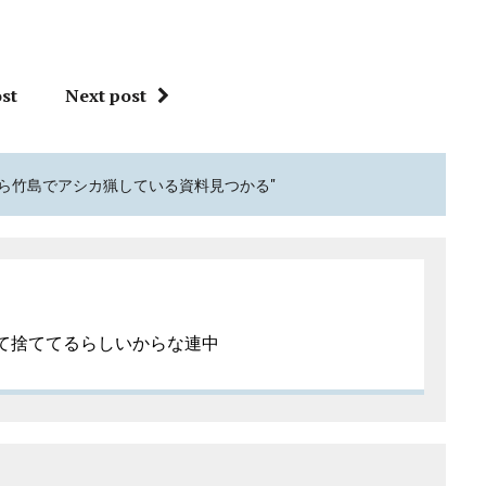
st
Next post
)から竹島でアシカ猟している資料見つかる"
て捨ててるらしいからな連中