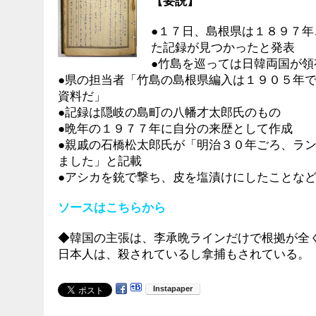
【要説】
●１７日、島根県は１８９７
た記録が見つかったと発表
●竹島を巡っては日韓両国が領
●県の担当者「竹島の島根県編入は１９０５年
資料だ」
●記録は隠岐の島町の八幡才太郎氏のもの
●晩年の１９７７年に自分の来歴として作成
●親戚の石橋松太郎氏が「明治３０年ごろ、ラ
ました」と記載
●アシカを銃で撃ち、皮を塩漬けにしたことな
ソースはこちらから
◆韓国の主張は、李承晩ラインだけで根拠が全
日本人は、殺されているし拿捕もされている。