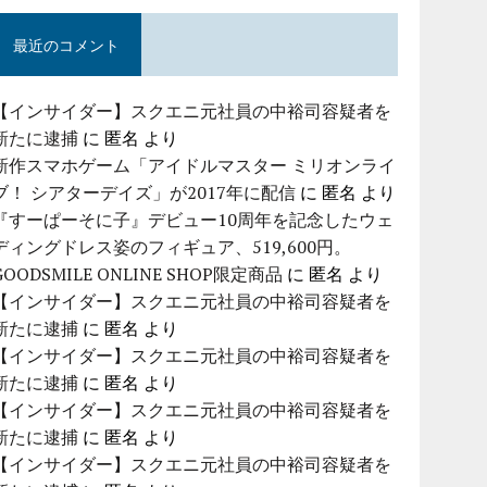
最近のコメント
【インサイダー】スクエニ元社員の中裕司容疑者を
新たに逮捕
に
匿名
より
新作スマホゲーム「アイドルマスター ミリオンライ
ブ！ シアターデイズ」が2017年に配信
に
匿名
より
『すーぱーそに子』デビュー10周年を記念したウェ
ディングドレス姿のフィギュア、519,600円。
GOODSMILE ONLINE SHOP限定商品
に
匿名
より
【インサイダー】スクエニ元社員の中裕司容疑者を
新たに逮捕
に
匿名
より
【インサイダー】スクエニ元社員の中裕司容疑者を
新たに逮捕
に
匿名
より
【インサイダー】スクエニ元社員の中裕司容疑者を
新たに逮捕
に
匿名
より
【インサイダー】スクエニ元社員の中裕司容疑者を