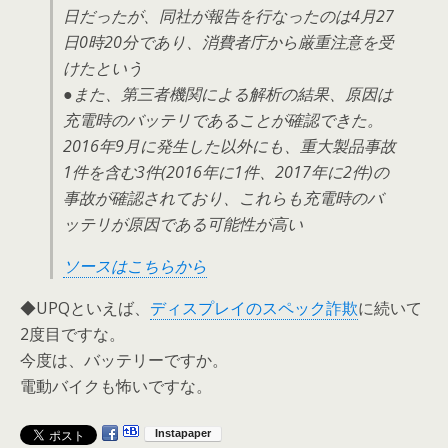
日だったが、同社が報告を行なったのは4月27
日0時20分であり、消費者庁から厳重注意を受
けたという
●また、第三者機関による解析の結果、原因は
充電時のバッテリであることが確認できた。
2016年9月に発生した以外にも、重大製品事故
1件を含む3件(2016年に1件、2017年に2件)の
事故が確認されており、これらも充電時のバ
ッテリが原因である可能性が高い
ソースはこちらから
◆UPQといえば、
ディスプレイのスペック詐欺
に続いて
2度目ですな。
今度は、バッテリーですか。
電動バイクも怖いですな。