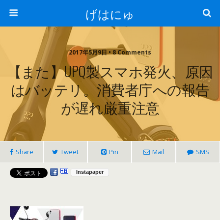
げはにゅ
2017年5月9日 • 8 Comments
【また】UPQ製スマホ発火、原因
はバッテリ。消費者庁への報告
が遅れ厳重注意
Share
Tweet
Pin
Mail
SMS