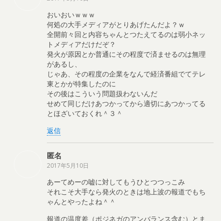
おいおいｗｗｗ
何処の大手メディアがとりあげたんだよ？ｗ
全開前々回と内容ちゃんとつたえてるのは弱小ネッ
トメディアだけだぞ？
発火が原因とか普通にその程度で済ませるのは無理
があるし、
じゃあ、その程度の企業をなんで経済番組でてテレ
東とかが特集したのに
その後はこういう問題扱わないんだ
せめて同じだけあつかってから適切にあつかってる
とほざいておくれ＾３＾
返信
匿名
2017年5月10日
あーてめーの嘘に対してもうひとつつっこみ
それこそ大手なら発火のときは地上波の報道でもち
ゃんとやったよね＾＾
報道の温度差（ポジネガのアンバランス含む）とま