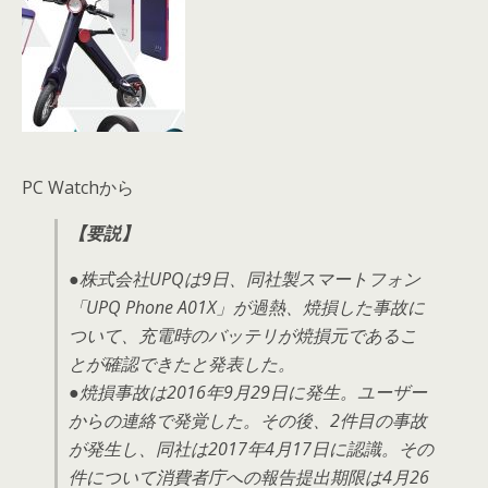
PC Watchから
【要説】
●株式会社UPQは9日、同社製スマートフォン
「UPQ Phone A01X」が過熱、焼損した事故に
ついて、充電時のバッテリが焼損元であるこ
とが確認できたと発表した。
●焼損事故は2016年9月29日に発生。ユーザー
からの連絡で発覚した。その後、2件目の事故
が発生し、同社は2017年4月17日に認識。その
件について消費者庁への報告提出期限は4月26