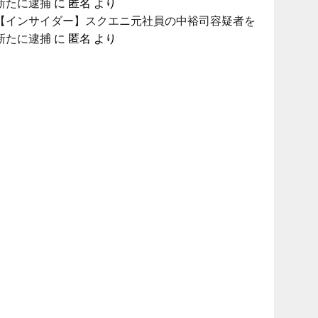
新たに逮捕
に
匿名
より
【インサイダー】スクエニ元社員の中裕司容疑者を
新たに逮捕
に
匿名
より