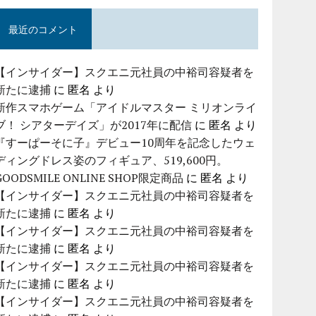
最近のコメント
【インサイダー】スクエニ元社員の中裕司容疑者を
新たに逮捕
に
匿名
より
新作スマホゲーム「アイドルマスター ミリオンライ
ブ！ シアターデイズ」が2017年に配信
に
匿名
より
『すーぱーそに子』デビュー10周年を記念したウェ
ディングドレス姿のフィギュア、519,600円。
GOODSMILE ONLINE SHOP限定商品
に
匿名
より
【インサイダー】スクエニ元社員の中裕司容疑者を
新たに逮捕
に
匿名
より
【インサイダー】スクエニ元社員の中裕司容疑者を
新たに逮捕
に
匿名
より
【インサイダー】スクエニ元社員の中裕司容疑者を
新たに逮捕
に
匿名
より
【インサイダー】スクエニ元社員の中裕司容疑者を