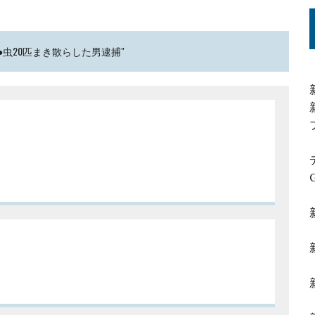
で●虫20匹まき散らした男逮捕"