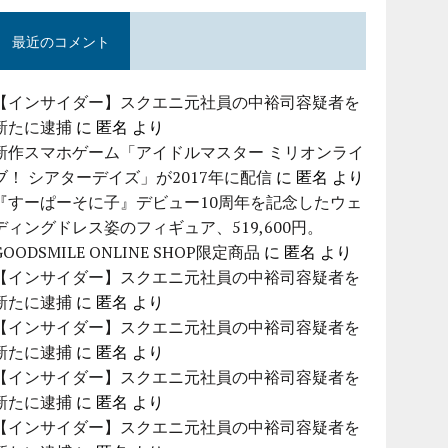
最近のコメント
【インサイダー】スクエニ元社員の中裕司容疑者を
新たに逮捕
に
匿名
より
新作スマホゲーム「アイドルマスター ミリオンライ
ブ！ シアターデイズ」が2017年に配信
に
匿名
より
『すーぱーそに子』デビュー10周年を記念したウェ
ディングドレス姿のフィギュア、519,600円。
GOODSMILE ONLINE SHOP限定商品
に
匿名
より
【インサイダー】スクエニ元社員の中裕司容疑者を
新たに逮捕
に
匿名
より
【インサイダー】スクエニ元社員の中裕司容疑者を
新たに逮捕
に
匿名
より
【インサイダー】スクエニ元社員の中裕司容疑者を
新たに逮捕
に
匿名
より
【インサイダー】スクエニ元社員の中裕司容疑者を