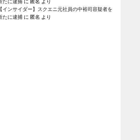
新たに逮捕
に
匿名
より
【インサイダー】スクエニ元社員の中裕司容疑者を
新たに逮捕
に
匿名
より