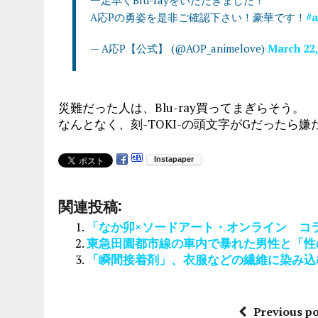
A応Pの勇姿を是非ご確認下さい！豪華です！
#
— A応P【公式】 (@AOP_animelove)
March 22,
災難だった人は、Blu-ray買ってまぎらそう。
なんとなく、刻-TOKI-の頭文字がGだったら
関連投稿:
「なか卯×ソードアート・オンライン コ
東急田園都市線の車内で暴れた男性と「性
「瞬間接着剤」、衣服などの繊維に染み込
Previous po