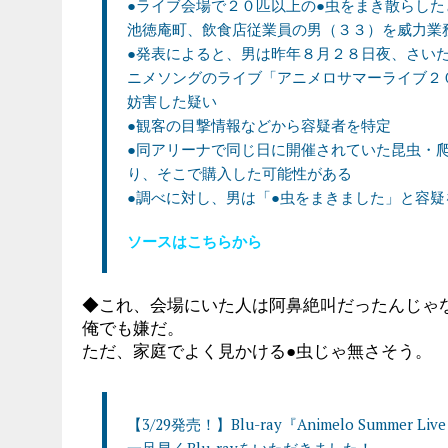
●ライブ会場で２０匹以上の●虫をまき散らし
池徳庵町、飲食店従業員の男（３３）を威力業
●発表によると、男は昨年８月２８日夜、さい
ニメソングのライブ「アニメロサマーライブ２
妨害した疑い
●観客の目撃情報などから容疑者を特定
●同アリーナで同じ日に開催されていた昆虫・
り、そこで購入した可能性がある
●調べに対し、男は「●虫をまきました」と容
ソースはこちらから
◆これ、会場にいた人は阿鼻絶叫だったんじゃ
俺でも嫌だ。
ただ、家庭でよく見かける●虫じゃ無さそう。
【3/29発売！】Blu-ray『Animelo Summer Live
一足早くBlu-rayをいただきました！