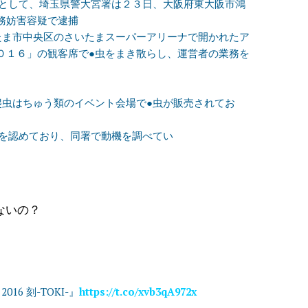
たとして、埼玉県警大宮署は２３日、大阪府東大阪市鴻
務妨害容疑で逮捕
たま市中央区のさいたまスーパーアリーナで開かれたア
０１６」の観客席で●虫をまき散らし、運営者の業務を
爬虫はちゅう類のイベント会場で●虫が販売されてお
疑を認めており、同署で動機を調べてい
ないの？
 2016 刻-TOKI-』
https://t.co/xvb3qA972x