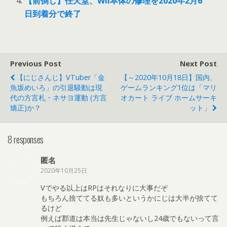
【前倒し】任天堂、Wii本体の修理を2020年2月6
日到着分で終了
Previous Post
Next Post
【にじさんじ】VTuber「金
【～2020年10月18日】国内、
魚坂めいろ」の引退騒動は現
ゲームランキング1位は「マリ
代の方言札・ネサヨ運動 (方言
オカート ライブ ホームサーキ
矯正)か？
ット」
8 responses
匿名
2020年10月25日
Vでやる以上はRPはそれなりに大事だぞ
もちろん捨ててる奴も多いというかにじは大半が捨てて
るけど
例えば郡道は本当は先生じゃないし24歳でもないって言