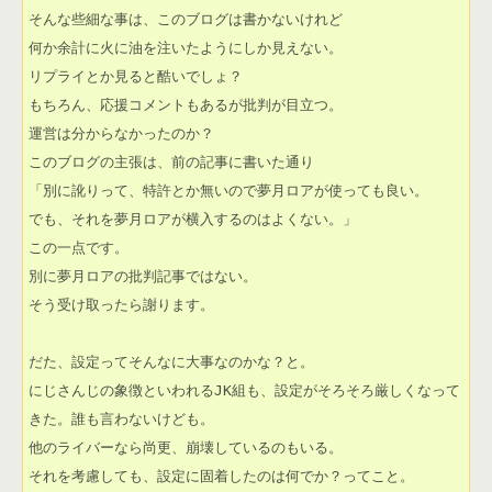
そんな些細な事は、このブログは書かないけれど

何か余計に火に油を注いたようにしか見えない。

リプライとか見ると酷いでしょ？

もちろん、応援コメントもあるが批判が目立つ。

運営は分からなかったのか？

このブログの主張は、前の記事に書いた通り

「別に訛りって、特許とか無いので夢月ロアが使っても良い。

でも、それを夢月ロアが横入するのはよくない。」

この一点です。

別に夢月ロアの批判記事ではない。

そう受け取ったら謝ります。

だた、設定ってそんなに大事なのかな？と。

にじさんじの象徴といわれるJK組も、設定がそろそろ厳しくなって

きた。誰も言わないけども。

他のライバーなら尚更、崩壊しているのもいる。

それを考慮しても、設定に固着したのは何でか？ってこと。
