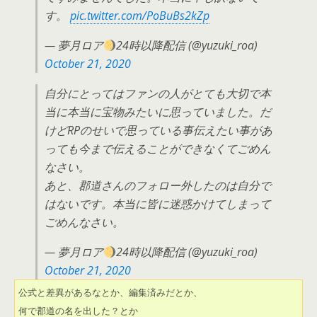
す。
pic.twitter.com/PoBuBs2kZp
— 夢月ロア
24時以降配信 (@yuzuki_roa)
October 21, 2020
自分にとってはファンの人がとても大切で本
当に本当に宝物みたいに思っていました。だ
けどRPのせいで思っている事伝えたい事があ
っても今まで伝えることができなくてごめん
なさい。
あと、郡道さんのフォロー外したのは自分で
はないです。本当に皆に迷惑かけてしまって
ごめんなさい。
— 夢月ロア
24時以降配信 (@yuzuki_roa)
October 21, 2020
公式と差異があるなとか、編集済みだとか、

何で郡道の名を出した？とか
