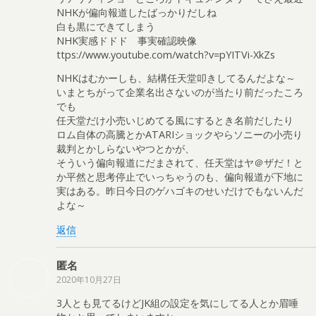
NHKが偏向報道したばっかりだしね
白も黒にできてしまう
NHK実感ドドド 事実確認映像
ttps://www.youtube.com/watch?v=pYITVi-XkZs
NHKはむかーしも、結構任天堂叩きしてるんだよな～
いまとちがって企業名出さないのが当たり前だったころ
でも
任天堂だけ小売いじめてる風にするとき名前だしたり
ロム自体の高騰とかATARIショックやらソニーの小売り
裁判とかしらないやつとかが、
そういう偏向報道にだまされて、任天堂はヤ＠ザだ！と
か平然と思考停止でいっちゃうのも、偏向報道が下地に
実はある。昨日今日のゲハゴキのせいだけでもないんだ
よな～
返信
匿名
2020年10月27日
3人とも見てるけどJK組の設定を気にしてる人とか眉唾