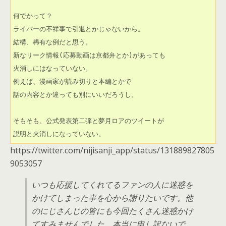
何でかって？

ライバーの不祥事で引退とかじゃないから。

結構、稀有な例だと思う。

新なリーク情報(応募動画は京都弁とか)があっても

火消しにはなっていない。

例えば、漫画家が読み切りと本編とかで

話の内容とか違っても別にいいだろうし。

そもそも、公式発表第二弾と夢月ロアのツイートが

説明と火消しになっていない。
https://twitter.com/nijisanji_app/status/131889827805
9053057
いつも応援してくれてるファンの人に迷惑を
かけてしまった事を心から謝りたいです。他
のにじさんじの皆にも今回たくさん迷惑かけ
てすみませんでした。本当に申し訳ないで