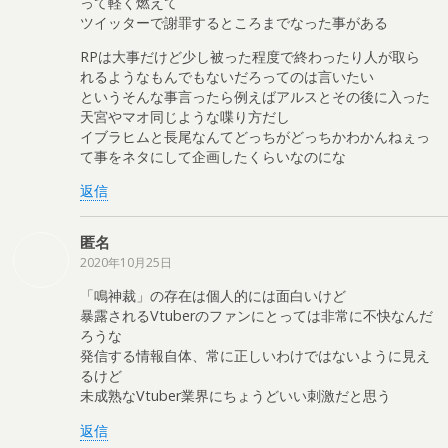
って軽く燃えて
ツイッターで謝罪するところまでなった事がある
RPは大事だけど少し被った程度で終わったり人が取ら
れるようなもんでもないだろってのは言いたい
というそんな事言ったら例えばアルスとその後に入った
天宮やマオ同じような喋り方だし
イブラヒムと長尾なんてどっちがどっちかわかんねぇっ
て事をネタにして企画したくらいなのにな
返信
匿名
2020年10月25日
「鳴神裁」の存在は個人的には面白いけど
暴露されるVtuberのファンにとっては非常に不快なんだ
ろうな
発信する情報自体、常に正しいわけではないように見え
るけど
未成熟なVtuber業界にちょうどいい刺激だと思う
返信