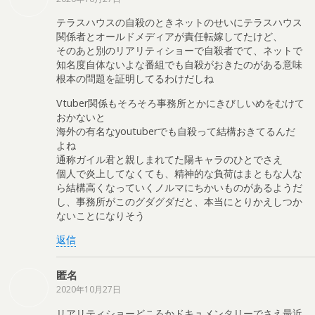
テラスハウスの自殺のときネットのせいにテラスハウス
関係者とオールドメディアが責任転嫁してたけど、
そのあと別のリアリティショーで自殺者でて、ネットで
知名度自体ないよな番組でも自殺がおきたのがある意味
根本の問題を証明してるわけだしね
Vtuber関係もそろそろ事務所とかにきびしいめをむけて
おかないと
海外の有名なyoutuberでも自殺って結構おきてるんだ
よね
通称ガイル君と親しまれてた陽キャラのひとでさえ
個人で炎上してなくても、精神的な負荷はまともな人な
ら結構高くなっていくノルマにちかいものがあるようだ
し、事務所がこのグダグダだと、本当にとりかえしつか
ないことになりそう
返信
匿名
2020年10月27日
リアリティショーどころかドキュメンタリーでさえ最近