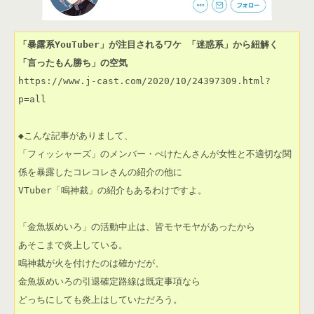
「暴露系YouTuber」が注目されるワケ 「迷惑系」から紐解く
「言ったもん勝ち」の空気
https://www.j-cast.com/2020/10/24397309.html?
p=all

◆こんな記事がありまして、

「フィッシャーズ」のメンバー・ぺけたんさんが女性と不適切な関
係を暴露したコレコレさんの紹介の他に

VTuber「鳴神裁」の紹介もあるわけですよ。

「金魚坂めいろ」の活動中止は、皆モヤモヤがあったから

あそこまで炎上している。

鳴神裁が火を付けたのは確かだが、

金魚坂めいろの引退確定路線は既定事項なら

どっちにしても炎上はしていただろう。
