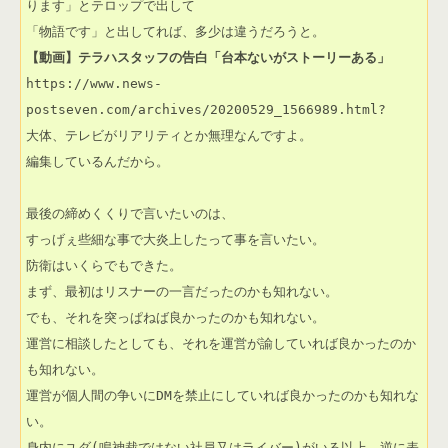
ります」とテロップで出して

【動画】テラハスタッフの告白「台本ないがストーリーある」
https://www.news-
postseven.com/archives/20200529_1566989.html?

大体、テレビがリアリティとか無理なんですよ。

編集しているんだから。

最後の締めくくりで言いたいのは、

すっげぇ些細な事で大炎上したって事を言いたい。

防衛はいくらでもできた。

まず、最初はリスナーの一言だったのかも知れない。

でも、それを突っぱねば良かったのかも知れない。

運営に相談したとしても、それを運営が諭していれば良かったのか
も知れない。

運営が個人間の争いにDMを禁止にしていれば良かったのかも知れな
い。

身内にユダ(鳴神裁ではない社員又はライバー)がいる以上、逆に表