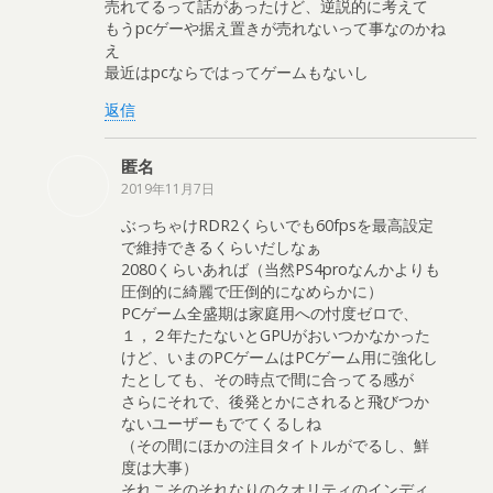
売れてるって話があったけど、逆説的に考えて
もうpcゲーや据え置きが売れないって事なのかね
え
最近はpcならではってゲームもないし
返信
匿名
2019年11月7日
ぶっちゃけRDR2くらいでも60fpsを最高設定
で維持できるくらいだしなぁ
2080くらいあれば（当然PS4proなんかよりも
圧倒的に綺麗で圧倒的になめらかに）
PCゲーム全盛期は家庭用への忖度ゼロで、
１，２年たたないとGPUがおいつかなかった
けど、いまのPCゲームはPCゲーム用に強化し
たとしても、その時点で間に合ってる感が
さらにそれで、後発とかにされると飛びつか
ないユーザーもでてくるしね
（その間にほかの注目タイトルがでるし、鮮
度は大事）
それこそのそれなりのクオリティのインディ