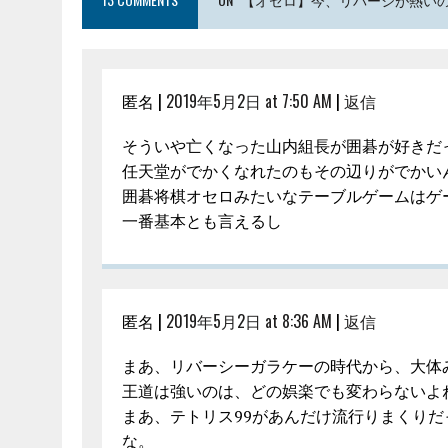
匿名 |
2019年5月2日 at 7:50 AM
|
返信
そういや亡くなった山内組長が囲碁が好きだ
任天堂がでかくなれたのもその辺りがでかい
囲碁将棋オセロみたいなテーブルゲームはゲ
一番基本とも言えるし
匿名 |
2019年5月2日 at 8:36 AM
|
返信
まあ、リバーシーガラケーの時代から、大体
王道は強いのは、どの娯楽でも変わらないよ
まあ、テトリス99があんだけ流行りまくり
な。