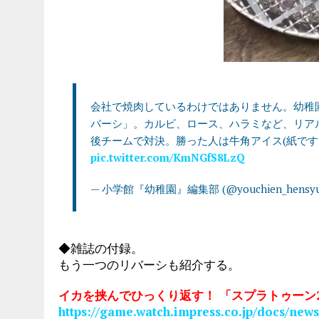
会社で焼肉しているわけではありません。幼稚
バーシ」。カルビ、ロース、ハラミなど、リアル
後チームで対決。勝った人は牛角アイス(紙です
pic.twitter.com/KmNGfS8LzQ
— 小学館『幼稚園』編集部 (@youchien_hensy
◆雑誌の付録。
もう一つのリバーシも紹介する。
イカを挟んでひっくり返す！ 「スプラトゥーン
https://game.watch.impress.co.jp/docs/new