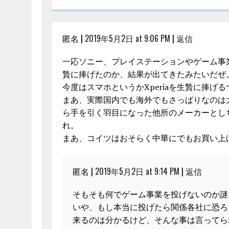
匿名 |
2019年5月2日 at 9:06 PM
|
返信
一応ソニー、プレイステーションやゲーム事
贄に捧げたのか、結果が出てきたみたいだぜ
今度はスマホというかXperiaを生贄に捧げ
まあ、実際国内でも海外でもさっぱりなのは
ら手を引く羽目になった他所のメーカーとし
れ。
まあ、コイツはおそらく中華にでもお買い上
匿名 |
2019年5月2日 at 9:14 PM
|
返信
そもそも何でゲーム事業を投げないのか謎
いや、もし本当に投げたら関係各社に恐ろ
来るのは分かるけど、そんな事は言ってら