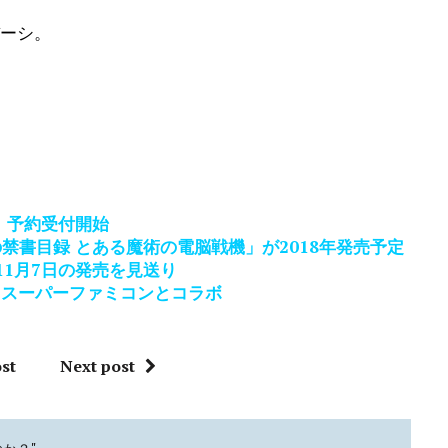
バーシ。
。
、予約受付開始
魔術の禁書目録 とある魔術の電脳戦機」が2018年発売予定
の11月7日の発売を見送り
」、スーパーファミコンとコラボ
st
Next post
か？"