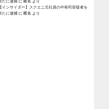
新たに逮捕
に
匿名
より
【インサイダー】スクエニ元社員の中裕司容疑者を
新たに逮捕
に
匿名
より