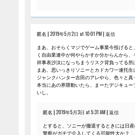
匿名 |
2019年5月2日 at 10:01 PM
|
返信
まあ、おそらくマジでゲーム事業今投げると
く自由業連中が何やらかすか分からんから、
祥事表沙汰になっちまうリスク背負ってる所
まあ、思いっきりソニーとカドカワ一連托生
ジャンクハンター吉田のアレやら、色々と真
本当にあの界隈動いたら、まーたデジキュー
いし。
匿名 |
2019年5月3日 at 5:31 AM
|
返信
とすると、ソニーが撤退するときには日産
警察がガチで介入してくる可能性大か？