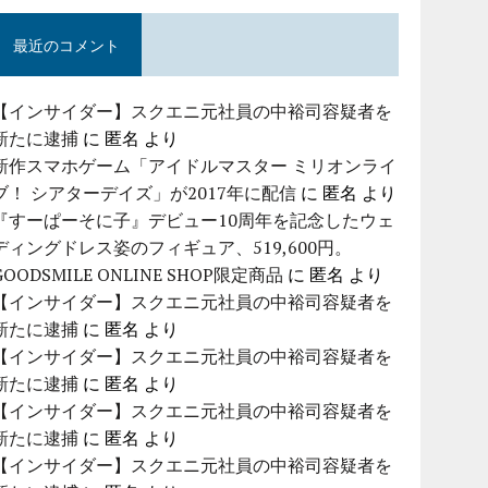
最近のコメント
【インサイダー】スクエニ元社員の中裕司容疑者を
新たに逮捕
に
匿名
より
新作スマホゲーム「アイドルマスター ミリオンライ
ブ！ シアターデイズ」が2017年に配信
に
匿名
より
『すーぱーそに子』デビュー10周年を記念したウェ
ディングドレス姿のフィギュア、519,600円。
GOODSMILE ONLINE SHOP限定商品
に
匿名
より
【インサイダー】スクエニ元社員の中裕司容疑者を
新たに逮捕
に
匿名
より
【インサイダー】スクエニ元社員の中裕司容疑者を
新たに逮捕
に
匿名
より
【インサイダー】スクエニ元社員の中裕司容疑者を
新たに逮捕
に
匿名
より
【インサイダー】スクエニ元社員の中裕司容疑者を