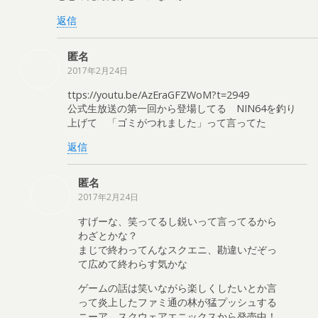
返信
匿名
2017年2月24日
ttps://youtu.be/AzEraGFZWoM?t=2949
公式生放送の第一回から登場してる NIN64を釣り
上げて 「ゴミがつれました」って言ってた
返信
匿名
2017年2月24日
すげーな、笑ってるし鋭いって言ってるから
わざとかな？
まじで終わってんなスクエニ、勘違いだぞっ
て広めて終わらす気かな
ゲームの話は笑いながら楽しくしたいとか言
って炎上したファミ通の林が猛プッシュする
ニーア、スクウェアエニックスから発売中！