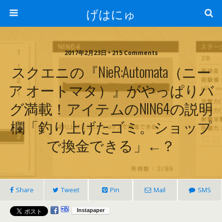
げはにゅ
2017年2月23日 • 215 Comments
スクエニの『NieR:Automata（ニー
ア オートマタ）』がやっぱりバ
グ満載！アイテムのNIN64の説明
欄「釣り上げたゴミ。ショップ
で換金できる」←？
Share
Tweet
Pin
Mail
SMS