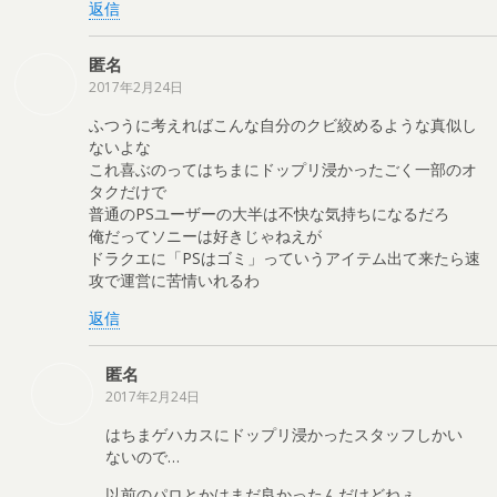
返信
匿名
2017年2月24日
ふつうに考えればこんな自分のクビ絞めるような真似し
ないよな
これ喜ぶのってはちまにドップリ浸かったごく一部のオ
タクだけで
普通のPSユーザーの大半は不快な気持ちになるだろ
俺だってソニーは好きじゃねえが
ドラクエに「PSはゴミ」っていうアイテム出て来たら速
攻で運営に苦情いれるわ
返信
匿名
2017年2月24日
はちまゲハカスにドップリ浸かったスタッフしかい
ないので…
以前のパロとかはまだ良かったんだけどねぇ