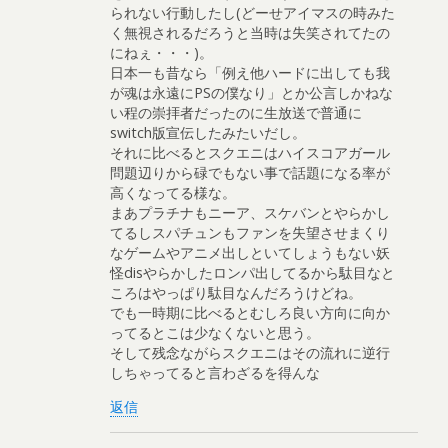
られない行動したし(どーせアイマスの時みた
く無視されるだろうと当時は失笑されてたの
にねぇ・・・)。
日本一も昔なら「例え他ハードに出しても我
が魂は永遠にPSの僕なり」とか公言しかねな
い程の崇拝者だったのに生放送で普通に
switch版宣伝したみたいだし。
それに比べるとスクエニはハイスコアガール
問題辺りから碌でもない事で話題になる率が
高くなってる様な。
まあプラチナもニーア、スケバンとやらかし
てるしスパチュンもファンを失望させまくり
なゲームやアニメ出しといてしょうもない妖
怪disやらかしたロンパ出してるから駄目なと
ころはやっぱり駄目なんだろうけどね。
でも一時期に比べるとむしろ良い方向に向か
ってるとこは少なくないと思う。
そして残念ながらスクエニはその流れに逆行
しちゃってると言わざるを得んな
返信