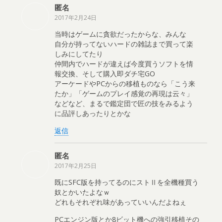
匿名
2017年2月24日
当時はゲームに貪欲だったからな、みんな
自分が持ってないハードの雑誌まで買って楽
しみにしてたり
仲間内でハードが違えば今度買うソフトを情
報交換、そして購入即ダチ宅GO
アーケードやPCからの移植ものなら「こう来
たか」「ゲームのプレイ感覚の再現は云々」
などなど、まるで鑑定団で匠の技をみるよう
に品評しあったりとかな
返信
匿名
2017年2月25日
既にSFC版を持ってるのにストⅡを全機種買う
奴とかいたよなｗ
どれもそれぞれ味があっていいんだよねぇ
PCエンジン版とか8ビット機への強引移植その