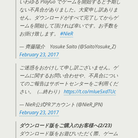
いわゆる PlayGo でゲームを開始すると予期し
ない不具合がありました。大変申し訳ありま
せん。ダウンロードがすべて完了してからゲ
ームを開始して頂ければ幸いです。お手数を
お掛け致します。
#NieR
— 齊藤陽介 Yosuke Saito (@SaitoYosuke_Z)
February 23, 2017
ご迷惑をおかけして申し訳ございません。ゲ
ームに関するお問い合わせや、不具合につい
てのご報告はサポートセンターをご利用くだ
さい。（…終わり）
https://t.co/mIue5xdTUc
— NieR公式PRアカウント (@NieR_JPN)
February 23, 2017
ダウンロード版をご購入のお客様へ(2/23)
ダウンロード版をお遊びいただく際、ゲーム