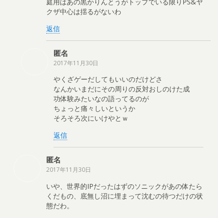
庭用はあの黒かりんとうがトップでいる限りPS&ヤ
クザ中心は揺るがないわ
返信
匿名
2017年11月30日
やくざゲーだしてもいいのだけどさ
なんかいまだにその周りの反対おしのけた成
功体験みたいなの語ってるのが
ちょっと痛々しいというか
そろそろ次にいけやとｗ
返信
匿名
2017年11月30日
いや、世界的IPだったはずのソニックがあの体たら
くだもの、底無し沼に埋まって沈むの待つだけの状
態だわ。