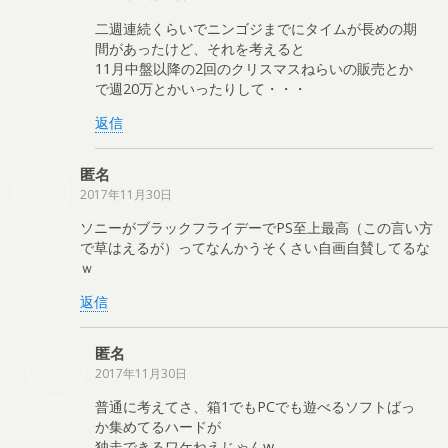
二週連続くらいでニンゴジまでにタイムが長めの期
間があったけど、それを考えると
11月中盤以降の2回のクリスマスねらいの販売とか
で週20万とかいったりして・・・
返信
匿名
2017年11月30日
ソニーがブラックフライデーでPS至上最高（この言い方
で草はえるが）ってなんかうそくさい自画自賛してるな
ｗ
返信
匿名
2017年11月30日
普通に考えてさ、箱1でもPCでも遊べるソフトばっ
か集めてるハードが
独走できるワケねえじゃんw