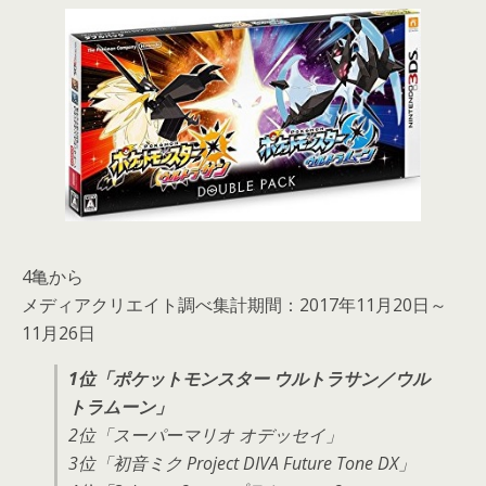
4亀から
メディアクリエイト調べ集計期間：2017年11月20日～
11月26日
1位「ポケットモンスター ウルトラサン／ウル
トラムーン」
2位「スーパーマリオ オデッセイ」
3位「初音ミク Project DIVA Future Tone DX」