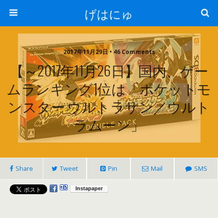
げはにゅ
2017年11月29日 • 46 Comments
【～2017年11月26日】国内、ゲー
ムランキング1位は「ポケットモ
ンスター ウルトラサン／ウルト
ラムーン」
Share
Tweet
Pin
Mail
SMS