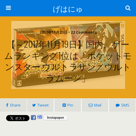
げはにゅ
2017年11月23日 • 22 Comments
【～2017年11月19日】国内、ゲー
ムランキング1位は「ポケットモ
ンスター ウルトラサン／ウルト
ラムーン」
Share
Tweet
Pin
Mail
SMS