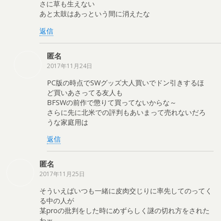
さに草も生えない
あと太鼓はあっという間に消えたな
返信
匿名
2017年11月24日
PC版の時点でSWグッズ大人買いでドン引きするほ
ど買いあさってる友人も
BFSWの前作で懲りて買ってないからな～
さらに先に北米での評判もあいまって売れないだろ
うな家庭用は
返信
匿名
2017年11月25日
そういえばいつも一緒に皮肉交じりに率先してのってく
る中の人が
某proの批判をした時にめずらしく謎の切れ方をされた
わｗ