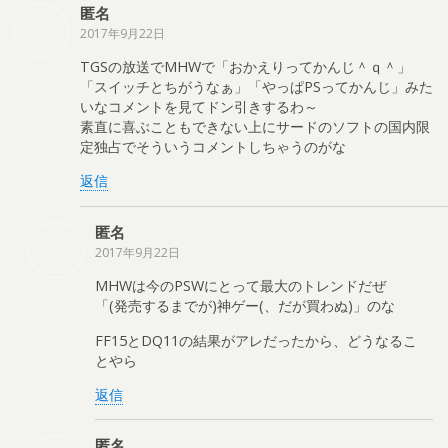
匿名
2017年9月22日
TGSの放送でMHWで「おかえりってかんじ＾ｑ＾」
「スイッチとちがうなぁ」「やっぱPSってかんじ」みた
いなコメントを見てドン引きするわ～
素直に喜ぶこともできない上にサードのソフトの国内限
定独占でそういうコメントしちゃうのがな
返信
匿名
2017年9月22日
MHWは今のPSWにとって最大のトレンドだぜ
「(発売するまでが)神ゲー(、だが買わぬ)」のな
FF15とDQ11の結果がアレだったから、どうなるこ
とやら
返信
匿名