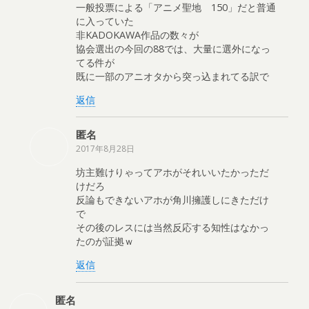
一般投票による「アニメ聖地 150」だと普通
に入っていた
非KADOKAWA作品の数々が
協会選出の今回の88では、大量に選外になっ
てる件が
既に一部のアニオタから突っ込まれてる訳で
返信
匿名
2017年8月28日
坊主難けりゃってアホがそれいいたかっただ
けだろ
反論もできないアホが角川擁護しにきただけ
で
その後のレスには当然反応する知性はなかっ
たのが証拠ｗ
返信
匿名