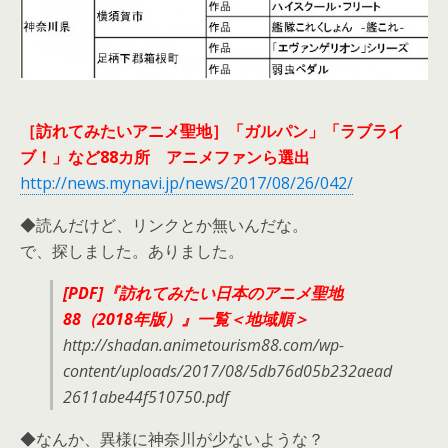
［訪れてみたいアニメ聖地］「ガルパン」「ラブライ
ブ！」など88カ所 アニメファンら選出
http://news.mynavi.jp/news/2017/08/26/042/
◆読んだけど、リンクとか無いんだな。
で、探しました。ありました。
[PDF]『訪れてみたい日本のアニメ聖地
88（2018年版）』一覧＜地域順＞
http://shadan.animetourism88.com/wp-
content/uploads/2017/08/5db76d05b232aead
2611abe44f510750.pdf
◆なんか、異様に神奈川が少ないような？