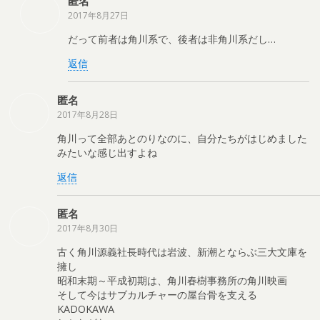
匿名
2017年8月27日
だって前者は角川系で、後者は非角川系だし…
返信
匿名
2017年8月28日
角川って全部あとのりなのに、自分たちがはじめました
みたいな感じ出すよね
返信
匿名
2017年8月30日
古く角川源義社長時代は岩波、新潮とならぶ三大文庫を
擁し
昭和末期～平成初期は、角川春樹事務所の角川映画
そして今はサブカルチャーの屋台骨を支える
KADOKAWA