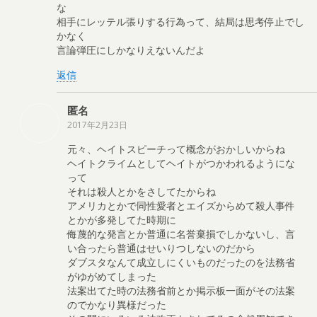
な
相手にレッテル張りする行為って、結局は思考停止でし
かなく
言論弾圧にしかなりえないんだよ
返信
匿名
2017年2月23日
元々、ヘイトスピーチって概念がおかしいからね
ヘイトクライムとしてヘイトがつかわれるようにな
って
それは殺人とかをさしてたからね
アメリカとかで同性愛者とエイズからめて殺人事件
とかが多発してた時期に
侮蔑的な発言とか普通に名誉棄損でしかないし、言
い合ったら普通はせいりつしないのだから
ダブスタなんて成立しにくいものだったのを法務省
がゆがめてしまった
法案出てた時の法務省前とか掲示板一面がその法案
のでかなり異様だった