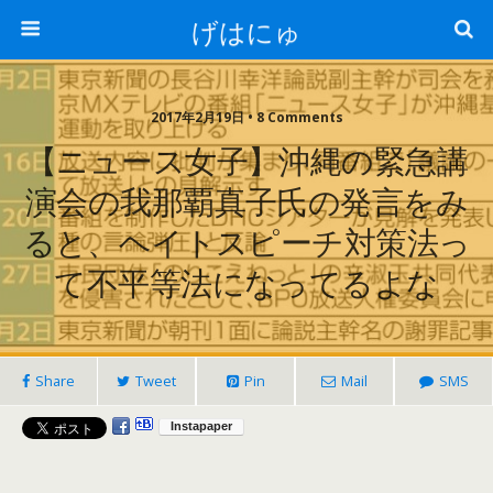
げはにゅ
2017年2月19日 • 8 Comments
【ニュース女子】沖縄の緊急講
演会の我那覇真子氏の発言をみ
ると、ヘイトスピーチ対策法っ
て不平等法になってるよな
Share
Tweet
Pin
Mail
SMS