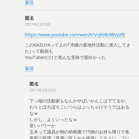
返信
匿名
2017年2月20日
https://www.youtube.com/watch?v=JNXb98VyzfE
このKAZUYAって人の｢沖縄の基地外活動に潜入してき
た｣って動画も
YouTuberだけど色んな意味で面白かった
返信
匿名
2017年2月23日
下っ端の活動家もなんかやばいかんじはでてるが、
わりとぼろぼろこいつらはぶっちゃけそうではある
なｗ
しかし、よくいったなｗ
若いパワーか
玉木って議員が例の幼稚園で汚物のお持ち帰りで各
家庭で処理（普通に区とかも推奨してる上に、プレ