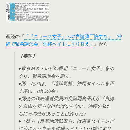
産経の『
「『ニュース女子』への言論弾圧許すな」 沖
縄で緊急講演会「沖縄ヘイトにすり替え」
』から
【要説】
●東京ＭＸテレビの番組「ニュース女子」をめ
ぐり、緊急講演会を開く。
●開いたのは、「琉球新報、沖縄タイムスを正
す県民・国民の会」
●同会の代表運営委員の我那覇真子氏が「言論
の自由を守らなければならない。沖縄の私た
ちにその任があることは誇りだ」
●「彼ら（反基地活動家ら）は東京ＭＸテレビ
に流された真実を沖縄ヘイトという嘘にすり