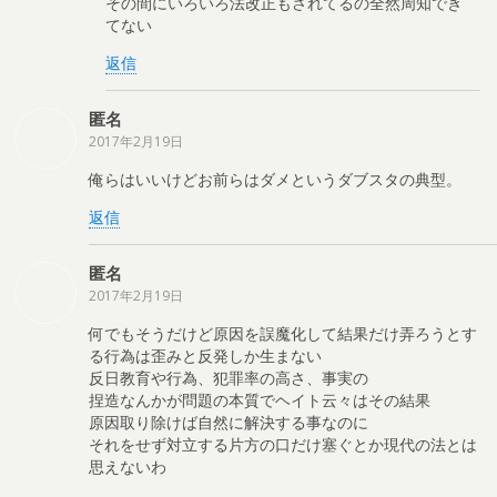
その間にいろいろ法改正もされてるの全然周知でき
てない
返信
匿名
2017年2月19日
俺らはいいけどお前らはダメというダブスタの典型。
返信
匿名
2017年2月19日
何でもそうだけど原因を誤魔化して結果だけ弄ろうとす
る行為は歪みと反発しか生まない
反日教育や行為、犯罪率の高さ、事実の
捏造なんかが問題の本質でヘイト云々はその結果
原因取り除けば自然に解決する事なのに
それをせず対立する片方の口だけ塞ぐとか現代の法とは
思えないわ