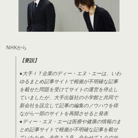
NHKから
【要説】
●大手ＩＴ企業のディー・エヌ・エーは、いわ
ゆるまとめ記事サイトで根拠が不明確な記事
を載せた問題を受けてサイトの運営を停止し
ていましたが、大手出版社の小学館と共同で
新会社を設立して記事の編集のノウハウを得
ながら一部のサイトを再開させると発表
●ディー・エヌ・エーは医療や健康の情報のま
とめ記事サイトで根拠が不明確な記事を載せ
ていたため、去年１２月、合わせて１０のサ