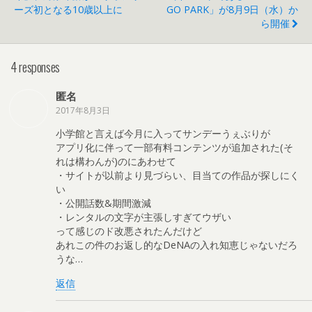
ーズ初となる10歳以上に
GO PARK」が8月9日（水）か
ら開催
4 responses
匿名
2017年8月3日
小学館と言えば今月に入ってサンデーうぇぶりが
アプリ化に伴って一部有料コンテンツが追加された(そ
れは構わんが)のにあわせて
・サイトが以前より見づらい、目当ての作品が探しにく
い
・公開話数&期間激減
・レンタルの文字が主張しすぎてウザい
って感じのド改悪されたんだけど
あれこの件のお返し的なDeNAの入れ知恵じゃないだろ
うな…
返信