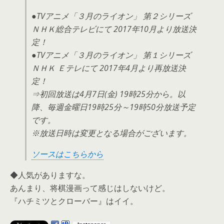
●TVアニメ「３月のライオン」 第２シリーズ
ＮＨＫ総合テレビにて 2017年10月より放送決
定！
●TVアニメ「３月のライオン」 第１シリーズ
ＮＨＫ Ｅテレにて 2017年4月より再放送決
定！
⇒初回放送は4月7日(金) 19時25分から。以
降、毎週金曜日19時25分～19時50分放送予定
です。
※放送日時は変更となる場合がございます。
ソースはこちらから
◆人気がありますな。
あんまり、将棋漫画って感じはしないけど。
『ハチミツとクローバー』はイイ。