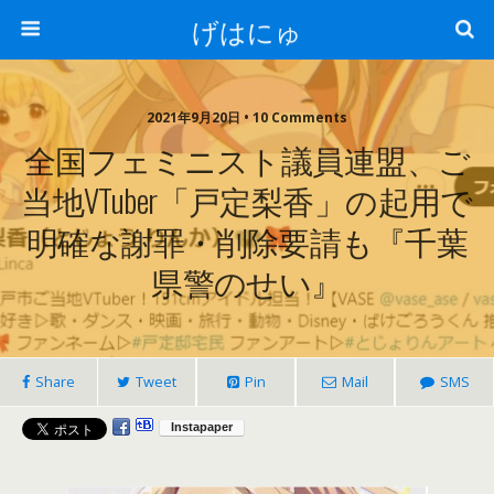
げはにゅ
2021年9月20日 • 10 Comments
全国フェミニスト議員連盟、ご
当地VTuber「戸定梨香」の起用で
明確な謝罪・削除要請も『千葉
県警のせい』
Share
Tweet
Pin
Mail
SMS