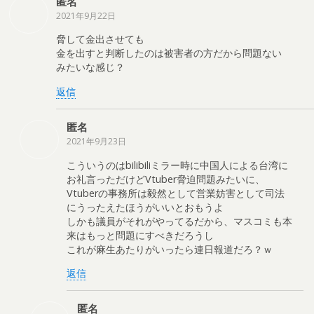
匿名
2021年9月22日
脅して金出させても
金を出すと判断したのは被害者の方だから問題ない
みたいな感じ？
返信
匿名
2021年9月23日
こういうのはbilibiliミラー時に中国人による台湾に
お礼言っただけどVtuber脅迫問題みたいに、
Vtuberの事務所は毅然として営業妨害として司法
にうったえたほうがいいとおもうよ
しかも議員がそれがやってるだから、マスコミも本
来はもっと問題にすべきだろうし
これが麻生あたりがいったら連日報道だろ？ｗ
返信
匿名