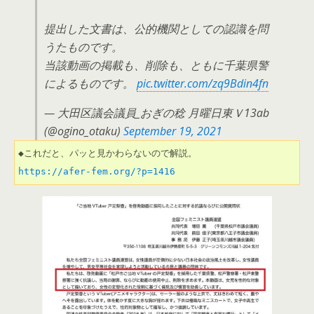
提出した文書は、公的機関としての認識を問
うたものです。
当該動画の掲載も、削除も、ともに千葉県警
によるものです。
pic.twitter.com/zq9Bdin4fn
— 大田区議会議員_おぎの稔 月曜日東Ｖ13ab
(@ogino_otaku)
September 19, 2021
https://afer-fem.org/?p=1416