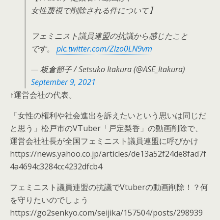
女性蔑視で削除される件について】
フェミニスト議員連盟の抗議から感じたこと
です。
pic.twitter.com/Zlzo0LN9vm
— 板倉節子 / Setsuko Itakura (@ASE_Itakura)
September 9, 2021
↑運営会社の代表。
「女性の権利や社会進出を訴えたいという思いは同じだ
と思う」松戸市のVTuber「戸定梨香」の動画削除で、
運営会社社長が全国フェミニスト議員連盟に呼びかけ
https://news.yahoo.co.jp/articles/de13a52f24de8fad7f
4a4694c3284cc4232dfcb4
フェミニスト議員連盟の抗議でVtuberの動画削除！？何
を守りたいのでしょう
https://go2senkyo.com/seijika/157504/posts/298939