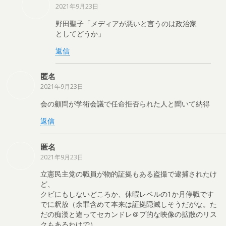
2021年9月23日
野田聖子「メディアが悪いと言うのは政治家
としてどうか」
返信
匿名
2021年9月23日
会の顧問が学術会議で任命拒否られた人と聞いて納得
返信
匿名
2021年9月23日
立憲民主党の職員が物的証拠もある盗撮で逮捕されたけ
ど、
クビにもしないどころか、休暇レベルの1か月停職です
でに釈放（余罪含めて本来は証拠隠滅しそうだがな。た
だの痴漢と違ってセカンドレ＠プ的な映像の拡散のリス
クもあるわけで）、