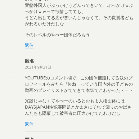
変態外国人がぶっかけうどんってきいて、ぶっかけｗぶ
っかけｗｗって欲情してても、
うどん出してる店が悪いんじゃなくて、その変質者ども
がわるいだけだしな
そのレベルのやべー団体だろもう
返信
匿名
2021年9月21日
YOUTUBEのコメント欄で、この団体擁護してる奴のプ
ロフィールをみたら「kids」っていう国内外の子どもの
動画のプレイリストがでてきて本気でこわかった・・・
冗談じゃなくてやべーのいるとおもよ人権団体には
DAYSJAPAN性犯罪問題とかまさにそれで回りのおばさ
んたちも隠蔽して被害者に圧力かけてたわけだし
返信