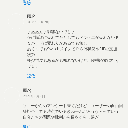
返信
匿名
2021年5月28日
まああんま影響ないでしょ
仮に順調に売れてたとしてもドラクエが売れないＰ
Ｓハードに変わりがあるでも無し
あくまでもSwitchメインでＰＳは状況やSIEの支援
次第
多少忖度もあるかも知れないけど、臨機応変に行く
でしょ
返信
匿名
2021年6月2日
ソニーからのアンケート来てたけど、ユーザーの自由回
答拒否してる時点でやるきねーんだろうな～っていう
自分たちの問題や批判から目をそらし過ぎ
返信