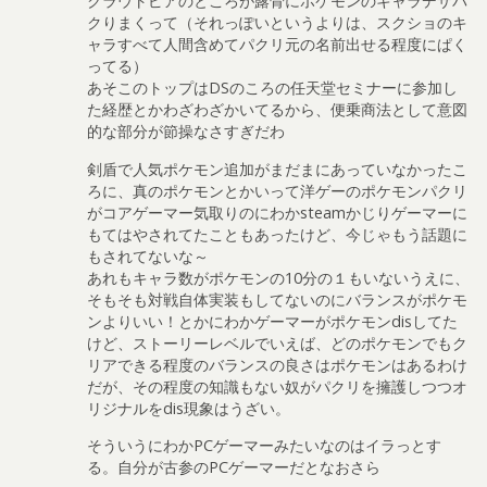
クラウトピアのところが露骨にポケモンのキャラデザパ
クりまくって（それっぽいというよりは、スクショのキ
ャラすべて人間含めてパクリ元の名前出せる程度にぱく
ってる）
あそこのトップはDSのころの任天堂セミナーに参加し
た経歴とかわざわざかいてるから、便乗商法として意図
的な部分が節操なさすぎだわ
剣盾で人気ポケモン追加がまだまにあっていなかったこ
ろに、真のポケモンとかいって洋ゲーのポケモンパクリ
がコアゲーマー気取りのにわかsteamかじりゲーマーに
もてはやされてたこともあったけど、今じゃもう話題に
もされてないな～
あれもキャラ数がポケモンの10分の１もいないうえに、
そもそも対戦自体実装もしてないのにバランスがポケモ
ンよりいい！とかにわかゲーマーがポケモンdisしてた
けど、ストーリーレベルでいえば、どのポケモンでもク
リアできる程度のバランスの良さはポケモンはあるわけ
だが、その程度の知識もない奴がパクリを擁護しつつオ
リジナルをdis現象はうざい。
そういうにわかPCゲーマーみたいなのはイラっとす
る。自分が古参のPCゲーマーだとなおさら