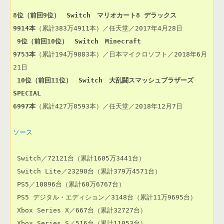
8位（前回9位）　Switch　マリオカート8 デラックス
9914本
（累計383万4911本）／任天堂／2017年4月28日

9位（前回10位）　Switch　Minecraft
9753本
（累計194万9883本）／日本マイクロソフト／2018年6月
21日

10位（前回11位）　Switch　大乱闘スマッシュブラザーズ 
SPECIAL
6997本
（累計427万8593本）／任天堂／2018年12月7日

ソース
 Switch／72121台（累計1605万3441台）

 Switch Lite／23290台（累計379万4571台）

 PS5／10896台（累計60万6767台）

 PS5 デジタル・エディション／3148台（累計11万9695台）

 Xbox Series X／667台（累計32727台）

 Xbox Series S／516台（累計11053台）
