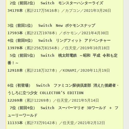
2位（前回2位）　Switch　モンスターハンターライズ
34178本
（累計217万5616本）／カプコン／2021年3月26日

3位（前回1位）　Switch　New ポケモンスナップ
17593本
4位（前回8位）　Switch　リングフィット アドベンチャー
13970本
（累計256万8154本）／任天堂／2019年10月18日

5位（前回5位）　Switch　桃太郎電鉄 ～昭和 平成 令和も定
番！～
12918本
（累計218万327本）／KONAMI／2020年11月19日

6位（初登場）　Switch　ファミコン探偵倶楽部 消えた後継者・
うしろに立つ少女 COLLECTOR’S EDITION
12269本
（累計12269本）／任天堂／2021年5月14日

7位（前回4位）　Switch　スーパーマリオ 3Dワールド ＋ フ
ューリーワールド
11133本
（累計73万9142本）／任天堂／2021年2月12日
