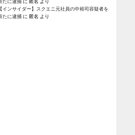
新たに逮捕
に
匿名
より
【インサイダー】スクエニ元社員の中裕司容疑者を
新たに逮捕
に
匿名
より