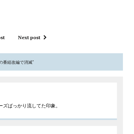
st
Next post
月の番組改編で消滅"
ーズばっかり流してた印象。