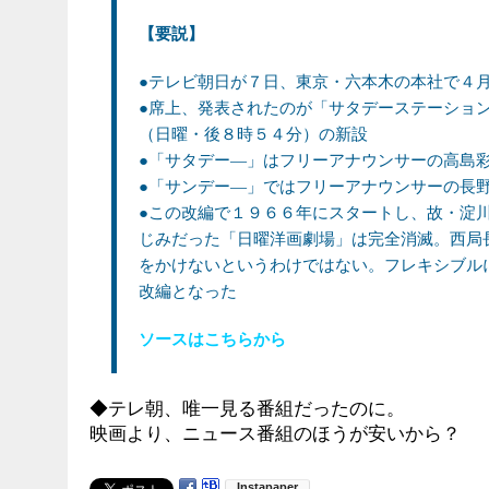
【要説】
●テレビ朝日が７日、東京・六本木の本社で４
●席上、発表されたのが「サタデーステーショ
（日曜・後８時５４分）の新設
●「サタデー―」はフリーアナウンサーの高島
●「サンデー―」ではフリーアナウンサーの長
●この改編で１９６６年にスタートし、故・淀
じみだった「日曜洋画劇場」は完全消滅。西局
をかけないというわけではない。フレキシブル
改編となった
ソースはこちらから
◆テレ朝、唯一見る番組だったのに。
映画より、ニュース番組のほうが安いから？