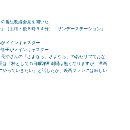
月の番組改編会見を開いた
ン」（土曜・後８時５４分）「サンデーステーション」
彩がメインキャスター
野智子がメインキャスター
川長治さんの「さよなら、さよなら」の名ゼリフでおな
長は「枠としての日曜洋画劇場は無くなりますが、洋画
にやっていきたい」と話したが、映画ファンには寂しい