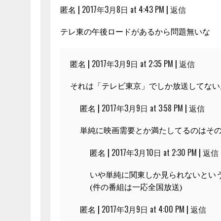
匿名 |
2017年3月8日 at 4:43 PM
|
返信
テレ東の午後ロードがあるから問題無いな
匿名 |
2017年3月9日 at 2:35 PM
|
返信
それは「テレビ東京」でしか放送してない
匿名 |
2017年3月9日 at 3:58 PM
|
返信
単純に映画需要とか満たしてるのはそ
匿名 |
2017年3月10日 at 2:30 PM
|
返信
いや単純に関東しか見られないとい
(件の番組は一応全国放送)
匿名 |
2017年3月9日 at 4:00 PM
|
返信