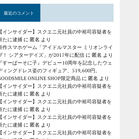
最近のコメント
【インサイダー】スクエニ元社員の中裕司容疑者を
新たに逮捕
に
匿名
より
新作スマホゲーム「アイドルマスター ミリオンライ
ブ！ シアターデイズ」が2017年に配信
に
匿名
より
『すーぱーそに子』デビュー10周年を記念したウェ
ディングドレス姿のフィギュア、519,600円。
GOODSMILE ONLINE SHOP限定商品
に
匿名
より
【インサイダー】スクエニ元社員の中裕司容疑者を
新たに逮捕
に
匿名
より
【インサイダー】スクエニ元社員の中裕司容疑者を
新たに逮捕
に
匿名
より
【インサイダー】スクエニ元社員の中裕司容疑者を
新たに逮捕
に
匿名
より
【インサイダー】スクエニ元社員の中裕司容疑者を