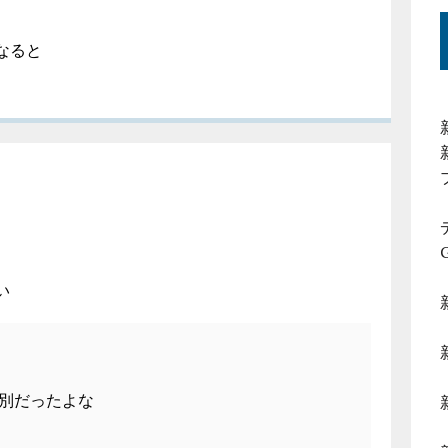
なると
い
別だったよな