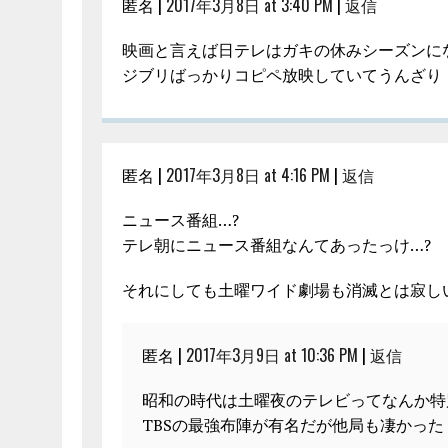
匿名 |
2017年3月8日 at 3:40 PM
|
返信
映画と言えば日テレはガキの休みシーズンに
ジブリばっかりコピペ放映していてうんざり
匿名 |
2017年3月8日 at 4:16 PM
|
返信
ニュース番組…?
テレ朝にニュース番組なんてあったっけ…?
それにしても土曜ワイド劇場も消滅とは寂し
匿名 |
2017年3月9日 at 10:36 PM
|
返信
昭和の時代は土曜夜のテレビってなんか特
TBSの最強布陣が有名だが他局も凄かった