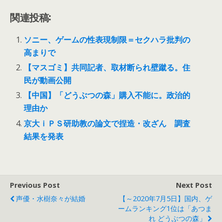
関連投稿:
ソニー、ゲームの性表現制限＝セクハラ批判の
高まりで
【マスゴミ】共同記者、取材断られ壁蹴る。住
民が動画公開
【中国】「どうぶつの森」購入不能に。政治的
理由か
京大ｉＰＳ研助教の論文で捏造・改ざん 調査
結果を発表
Previous Post
Next Post
声優・水樹奈々が結婚
【～2020年7月5日】国内、ゲ
ームランキング1位は「あつま
れ どうぶつの森」