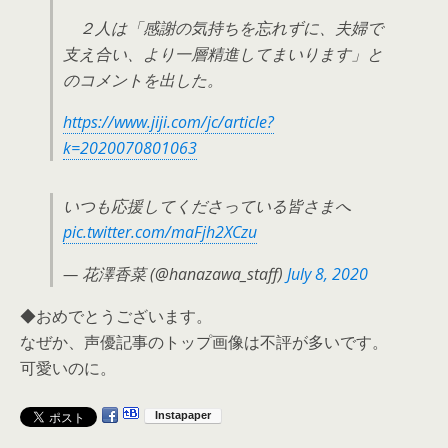
２人は「感謝の気持ちを忘れずに、夫婦で
支え合い、より一層精進してまいります」と
のコメントを出した。
https://www.jiji.com/jc/article?
k=2020070801063
いつも応援してくださっている皆さまへ
pic.twitter.com/maFjh2XCzu
— 花澤香菜 (@hanazawa_staff)
July 8, 2020
◆おめでとうございます。
なぜか、声優記事のトップ画像は不評が多いです。
可愛いのに。