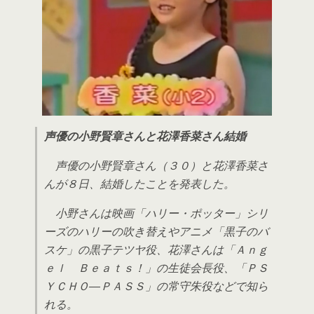
声優の小野賢章さんと花澤香菜さん結婚
声優の小野賢章さん（３０）と花澤香菜さ
んが８日、結婚したことを発表した。
小野さんは映画「ハリー・ポッター」シリ
ーズのハリーの吹き替えやアニメ「黒子のバ
スケ」の黒子テツヤ役、花澤さんは「Ａｎｇ
ｅｌ Ｂｅａｔｓ！」の生徒会長役、「ＰＳ
ＹＣＨＯ―ＰＡＳＳ」の常守朱役などで知ら
れる。