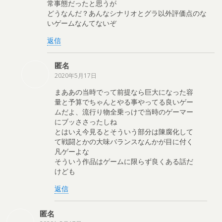
常事態だったと思うが
どうなんだ？あんなシナリオとグラ以外評価点のな
いゲームなんてないぞ
返信
匿名
2020年5月17日
まああの当時でって前提なら巨大になった容
量と予算でちゃんとやる事やってる良いゲー
ムだよ、流行り物全乗っけで当時のゲーマー
にブッささったしね
とはいえ今見るとそういう部分は陳腐化して
て戦闘とかの大味バランスなんかが目に付く
凡ゲーよな
そういう作品はゲームに限らず良くある話だ
けども
返信
匿名