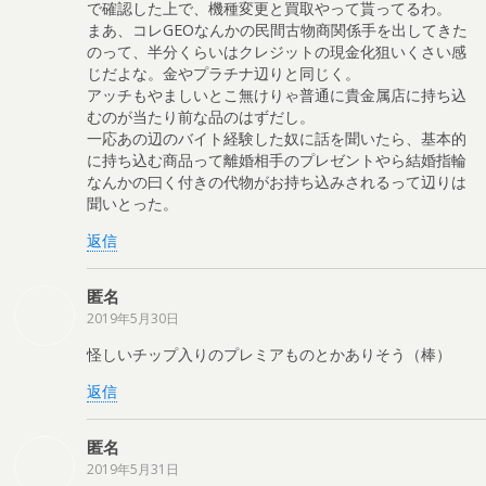
で確認した上で、機種変更と買取やって貰ってるわ。
まあ、コレGEOなんかの民間古物商関係手を出してきた
のって、半分くらいはクレジットの現金化狙いくさい感
じだよな。金やプラチナ辺りと同じく。
アッチもやましいとこ無けりゃ普通に貴金属店に持ち込
むのが当たり前な品のはずだし。
一応あの辺のバイト経験した奴に話を聞いたら、基本的
に持ち込む商品って離婚相手のプレゼントやら結婚指輪
なんかの曰く付きの代物がお持ち込みされるって辺りは
聞いとった。
返信
匿名
2019年5月30日
怪しいチップ入りのプレミアものとかありそう（棒）
返信
匿名
2019年5月31日