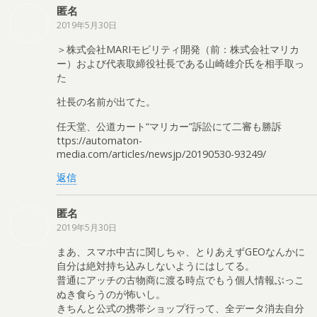
匿名
2019年5月30日
＞株式会社MARIモビリティ開発（前：株式会社マリカ
ー）および代表取締役社⻑である⼭崎雄介氏を相手取っ
た
社長の名前が出てた。
任天堂、公道カート“マリカー”訴訟にて二審も勝訴
ttps://automaton-
media.com/articles/newsjp/20190530-93249/
返信
匿名
2019年5月30日
まあ、スマホ中古に関しちゃ、とりあえずGEOなんかに
自分は絶対持ち込みしないようにはしてる。
普通にアッチの古物商に渡る時点でもう個人情報ぶっこ
ぬき食らうのが怖いし。
きちんと公式の携帯ショップ行って、全データ消去自分