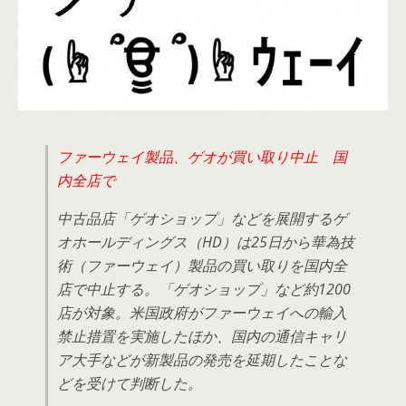
ファーウェイ製品、ゲオが買い取り中止 国
内全店で
中古品店「ゲオショップ」などを展開するゲ
オホールディングス（HD）は25日から華為技
術（ファーウェイ）製品の買い取りを国内全
店で中止する。「ゲオショップ」など約1200
店が対象。米国政府がファーウェイへの輸入
禁止措置を実施したほか、国内の通信キャリ
ア大手などが新製品の発売を延期したことな
どを受けて判断した。