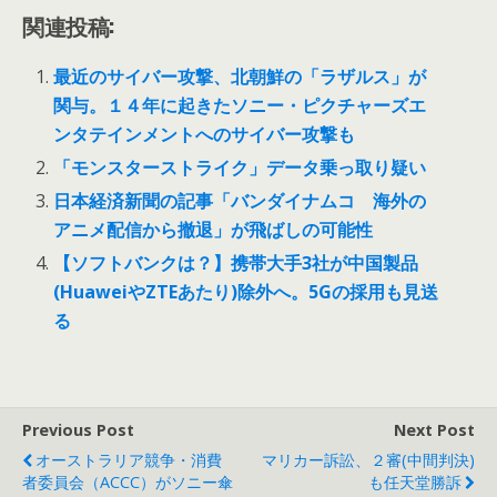
関連投稿:
最近のサイバー攻撃、北朝鮮の「ラザルス」が
関与。１４年に起きたソニー・ピクチャーズエ
ンタテインメントへのサイバー攻撃も
「モンスターストライク」データ乗っ取り疑い
日本経済新聞の記事「バンダイナムコ 海外の
アニメ配信から撤退」が飛ばしの可能性
【ソフトバンクは？】携帯大手3社が中国製品
(HuaweiやZTEあたり)除外へ。5Gの採用も見送
る
Previous Post
Next Post
オーストラリア競争・消費
マリカー訴訟、２審(中間判決)
者委員会（ACCC）がソニー傘
も任天堂勝訴