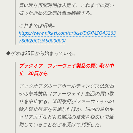
買い取り再開時期は未定で、これまでに買い
取った商品の販売は当面継続する。
これまでは旧機…
https://www.nikkei.com/article/DGXMZO45263
780V20C19A5000000/
◆ゲオは25日から始まっている。
ブックオフ ファーウェイ製品の買い取り中
止 30日から
ブックオフグループホールディングスは30日
から華為技術（ファーウェイ）製品の買い取
りを中止する。米国政府がファーウェイへの
輸入禁止措置を実施したほか、国内の通信キ
ャリア大手なども新製品の発売を相次いで延
期していることなどを受けて判断した。