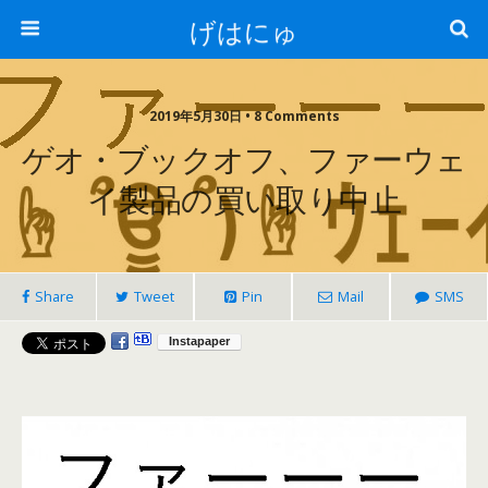
げはにゅ
2019年5月30日 • 8 Comments
ゲオ・ブックオフ、ファーウェ
イ製品の買い取り中止
Share
Tweet
Pin
Mail
SMS