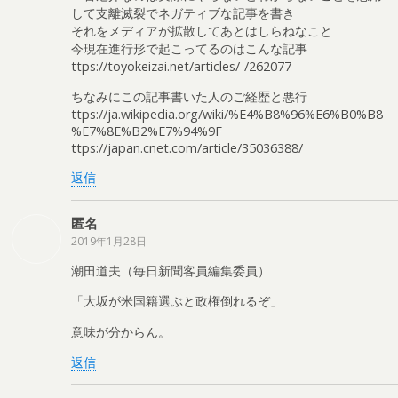
して支離滅裂でネガティブな記事を書き
それをメディアが拡散してあとはしらねなこと
今現在進行形で起こってるのはこんな記事
ttps://toyokeizai.net/articles/-/262077
ちなみにこの記事書いた人のご経歴と悪行
ttps://ja.wikipedia.org/wiki/%E4%B8%96%E6%B0%B8
%E7%8E%B2%E7%94%9F
ttps://japan.cnet.com/article/35036388/
返信
匿名
2019年1月28日
潮田道夫（毎日新聞客員編集委員）
「大坂が米国籍選ぶと政権倒れるぞ」
意味が分からん。
返信