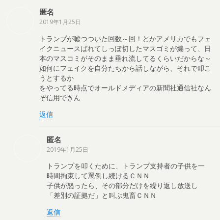
匿名
2019年1月25日
トランプが嘘つついた回数～回！とかアメリカでもフェ
イクニュースばれてしっぽ切したマスゴミが煽って、日
本のマスコミがそのまま垂れ流してるくらいだからな～
如何にフェイクを自分たちから話しながら、それで叩こ
うとするか
をやってる時点でオールドメディアの新聞社通信社なん
ぞ信用できん
返信
匿名
2019年1月25日
トランプを叩くために、トランプ支持者の子供を一
時間拘束して罵倒し続けるＣＮＮ
子供が怒ったら、その部分だけを繰り返し放送し
「差別の証拠だ」と叫ぶ鬼畜ＣＮＮ
返信