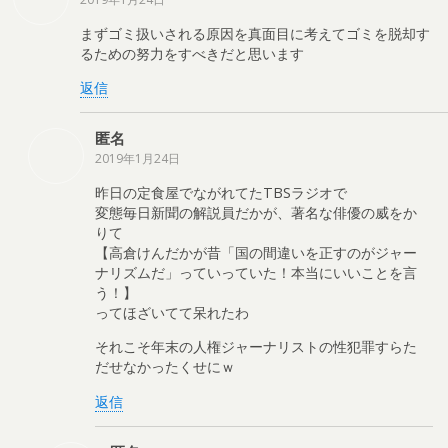
まずゴミ扱いされる原因を真面目に考えてゴミを脱却す
るための努力をすべきだと思います
返信
匿名
2019年1月24日
昨日の定食屋でながれてたTBSラジオで
変態毎日新聞の解説員だかが、著名な俳優の威をか
りて
【高倉けんだかが昔「国の間違いを正すのがジャー
ナリズムだ」っていっていた！本当にいいことを言
う！】
ってほざいてて呆れたわ
それこそ年末の人権ジャーナリストの性犯罪すらた
だせなかったくせにｗ
返信