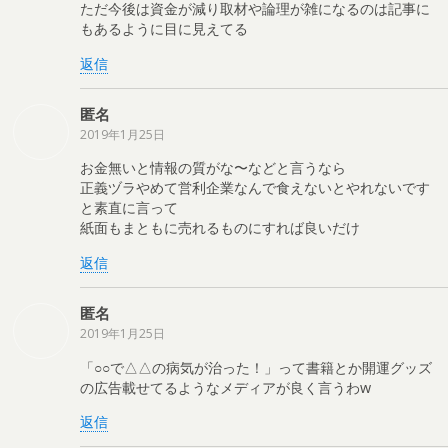
ただ今後は資金が減り取材や論理が雑になるのは記事に
もあるように目に見えてる
返信
匿名
2019年1月25日
お金無いと情報の質がな〜などと言うなら
正義ヅラやめて営利企業なんで食えないとやれないです
と素直に言って
紙面もまともに売れるものにすれば良いだけ
返信
匿名
2019年1月25日
「○○で△△の病気が治った！」って書籍とか開運グッズ
の広告載せてるようなメディアが良く言うわw
返信