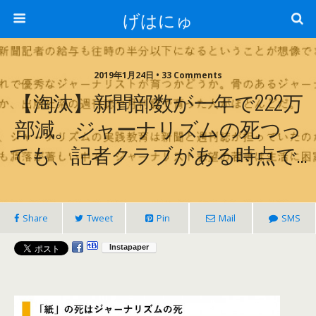
げはにゅ
2019年1月24日 • 33 Comments
【淘汰】新聞部数が一年で222万
部減。ジャーナリズムの死つっ
ても、記者クラブがある時点で…
Share
Tweet
Pin
Mail
SMS