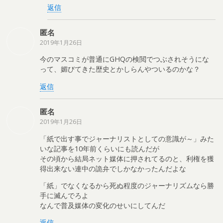
返信
匿名
2019年1月26日
今のマスコミが普通にGHQの検閲でつぶされそうにな
って、媚びてきた歴史とかしらんやついるのかな？
返信
匿名
2019年1月26日
「紙で出す事でジャーナリストとしての意識が～」みた
いな記事を10年前くらいにも読んだが
その頃から結局ネット媒体に押されてるのと、利権を獲
得出来ない連中の詭弁でしかなかったんだよな
「紙」でなくなるから死ぬ程度のジャーナリズムなら勝
手に滅んでろよ
なんで普及媒体の変化のせいにしてんだ
返信