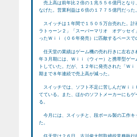
売上高は前年比２倍の１兆５５６億円となり
なげた。営業利益は６倍の１７７５億円だった
スイッチは１年間で１５０５万台売れた。計
ラトゥーン２」「スーパーマリオ オデッセイ
ったＷｉｉ（０６年発売）に匹敵するペースで
任天堂の業績はゲーム機の売れ行きに左右さ
年３月期には、Ｗｉｉ（ウィー）と携帯型ゲー
トしていた。だが、１２年に発売された「Ｗｉ
期まで８年連続で売上高が減った。
スイッチでは、ソフト不足に苦しんだＷｉｉ
てている。また、ほかのソフトメーカーにもゲ
る。
今月には、スイッチと、段ボール製の工作キ
た。
任天堂は２６日、古川俊太郎取締役常務執行