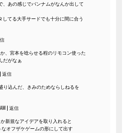
で、あの感じでバンナムがなんか出して
タモタしてる大手サードでも十分に間に合う
信
とか、宮本を唸らせる程のリモコン使った
んだがなぁ
|
返信
を盛り込んだ、きみのためならしねるを
 AM
|
返信
にか新規なアイデアを取り入れると
うなオフザケゲームの形にして出す