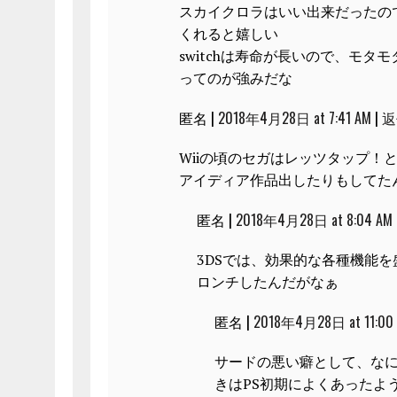
スカイクロラはいい出来だったの
くれると嬉しい
switchは寿命が長いので、モ
ってのが強みだな
匿名 |
2018年4月28日 at 7:41 AM
|
返
Wiiの頃のセガはレッツタップ！
アイディア作品出したりもしてた
匿名 |
2018年4月28日 at 8:04 AM
3DSでは、効果的な各種機能
ロンチしたんだがなぁ
匿名 |
2018年4月28日 at 11:00
サードの悪い癖として、な
きはPS初期によくあったよ