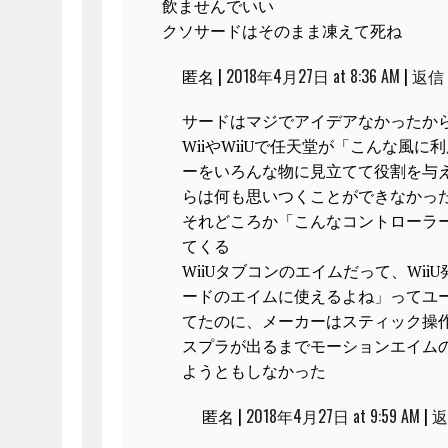
飲ませんでいい
クソサードはそのまま凍えて死ね
匿名 |
2018年4月27日 at 8:36 AM
|
返信
サードはマジでアイデアなかったか
WiiやWiiUで任天堂が「こんな風
ーをいろんな物に見立てて役割を与
らは何も思いつくことができなかっ
それどころか「こんなコントローラ
てくる
WiiUタブコンのエイムだって、Wii
ードのエイムに使えるよね」ってユ
てたのに、メーカーはスティック操
スプラが出るまでモーションエイム
ようともしなかった
匿名 |
2018年4月27日 at 9:59 AM
|
返