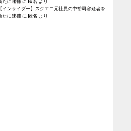
新たに逮捕
に
匿名
より
【インサイダー】スクエニ元社員の中裕司容疑者を
新たに逮捕
に
匿名
より