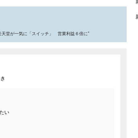
回復、任天堂が一気に「スイッチ」 営業利益６倍に"
良き
たい