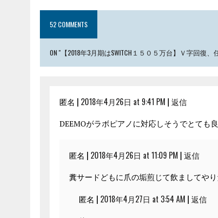
52 COMMENTS
ON "【2018年3月期はSWITCH１５０５万台】Ｖ字
匿名 |
2018年4月26日 at 9:41 PM
|
返信
DEEMOがラボピアノに対応しそうでとても
匿名 |
2018年4月26日 at 11:09 PM
|
返信
糞サードどもに爪の垢煎じて飲ましてやり
匿名 |
2018年4月27日 at 3:54 AM
|
返信