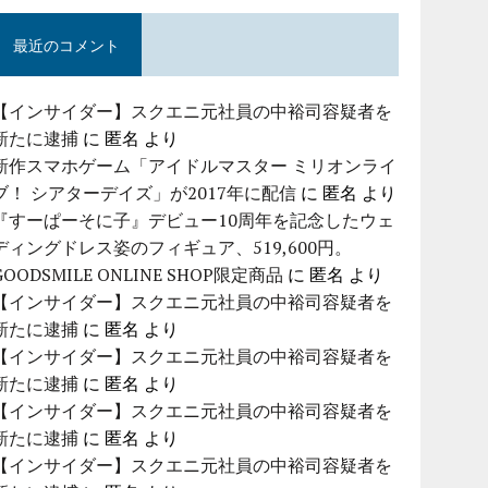
最近のコメント
【インサイダー】スクエニ元社員の中裕司容疑者を
新たに逮捕
に
匿名
より
新作スマホゲーム「アイドルマスター ミリオンライ
ブ！ シアターデイズ」が2017年に配信
に
匿名
より
『すーぱーそに子』デビュー10周年を記念したウェ
ディングドレス姿のフィギュア、519,600円。
GOODSMILE ONLINE SHOP限定商品
に
匿名
より
【インサイダー】スクエニ元社員の中裕司容疑者を
新たに逮捕
に
匿名
より
【インサイダー】スクエニ元社員の中裕司容疑者を
新たに逮捕
に
匿名
より
【インサイダー】スクエニ元社員の中裕司容疑者を
新たに逮捕
に
匿名
より
【インサイダー】スクエニ元社員の中裕司容疑者を