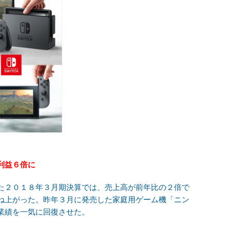
利益６倍に
た２０１８年３月期決算では、売上高が前年比の２倍で
ね上がった。昨年３月に発売した家庭用ゲーム機「ニン
業績を一気に回復させた。