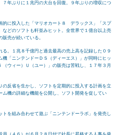
、７年ぶりに１兆円の大台を回復。９年ぶりの増収につ
。
画的に投入した「マリオカート８ デラックス」「スプ
」などのソフトも軒並みヒット。全世界で１億台以上売
の販売が続いている。
れる。１兆８千億円と過去最高の売上高を記録した０９
ム機「ニンテンドーＤＳ（ディーエス）」が同時にヒッ
ｉ（ウィー）Ｕ（ユー）」の販売は苦戦し、１７年３月
Ｕの反省を生かし、ソフトを定期的に投入する計画を立
ーム機の詳細な機能を公開し、ソフト開発を促してい
ットを組み合わせて遊ぶ「ニンテンドーラボ」を発売し
役員（４６）が６月２８日付で社長に昇格する人事を発