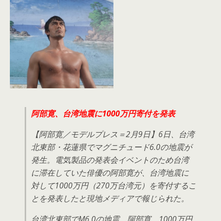
阿部寛、台湾地震に1000万円寄付を発表
【阿部寛／モデルプレス＝2月9日】6日、台湾
北東部・花蓮県でマグニチュード6.0の地震が
発生。電気製品の発表会イベントのため台湾
に滞在していた俳優の阿部寛が、台湾地震に
対して1000万円（270万台湾元）を寄付するこ
とを発表したと現地メディアで報じられた。
台湾北東部でM6.0の地震 阿部寛、1000万円