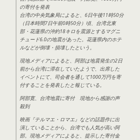
の寄付を発表
台湾の中央気象局によると、6日午後11時50分
（日本時間7日午前0時50分）頃、台湾北東
部・花蓮県の沖約18キロを震源とするマグニ
チュード6.0の地震があった。花蓮県内のホテ
ルなどが倒壊・損壊したという。
現地メディアによると、阿部は地震発生の2日
前から台湾に滞在していたようで、出席した
イベントにて、司会者を通して1000万円を寄
付することを発表したと報じている。
阿部寛、台湾地震に寄付 現地から感謝の声
殺到
映画『テルマエ・ロマエ』などの話題作に出
演していることから、台湾でも人気が高い阿
部。現地メディアによると、提示した寄付金