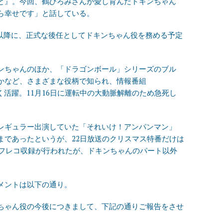
と』。今回、鶴ひろみさんが愛し育んだドキンちゃん
ら幸せです」と話している。
0話以降に、正式な後任としてドキンちゃん役を務める予定
ンちゃんのほか、「ドラゴンボール」シリーズのブル
かなど、さまざまな役柄で知られ、情報番組
く活躍。11月16日に運転中の大動脈解離のため急死し
レギュラー出演していた「それいけ！アンパンマン」
まであったというが、22日放送のクリスマス特番だけは
アフレコ収録が行われたが、ドキンちゃんのパート以外
メントは以下の通り。
ちゃん役の今後につきまして、下記の通りご報告をさせ