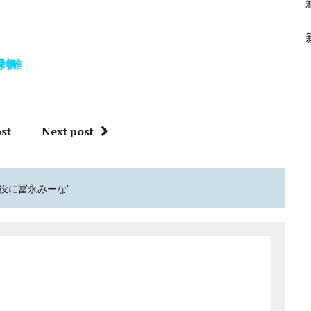
剥離
st
Next post
ん役に冨永みーな"