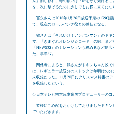
ん』的な存在。母の願いは『命を守り繋げるこ
を、次に繋げるために少しでもお役に立てたな
冨永さんは2018年1月26日放送予定の139
で、現在のロールパンナ役との兼任となる。
鶴さんは「それいけ！アンパンマン」のドキ
マ、「きまぐれオレンジ☆ロード」の鮎川まど
「NEWS23」のナレーションも務めるなど幅広
た。享年57。
関係者によると、鶴さんがドキンちゃん役で
は、レギュラー放送分のストックは年明けの分
未収録だった。11月20日にクリスマス特番の
を収録したという。
◇日本テレビ桐本篤事業局プロデューサーのコ
皆様にご心配をおかけしておりましたドキン
ていただきます。