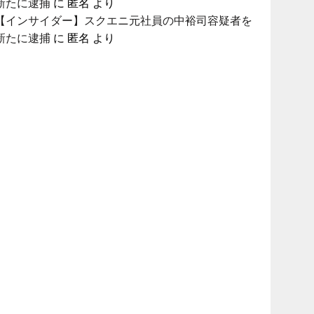
新たに逮捕
に
匿名
より
【インサイダー】スクエニ元社員の中裕司容疑者を
新たに逮捕
に
匿名
より