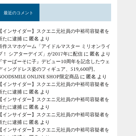
最近のコメント
【インサイダー】スクエニ元社員の中裕司容疑者を
新たに逮捕
に
匿名
より
新作スマホゲーム「アイドルマスター ミリオンライ
ブ！ シアターデイズ」が2017年に配信
に
匿名
より
『すーぱーそに子』デビュー10周年を記念したウェ
ディングドレス姿のフィギュア、519,600円。
GOODSMILE ONLINE SHOP限定商品
に
匿名
より
【インサイダー】スクエニ元社員の中裕司容疑者を
新たに逮捕
に
匿名
より
【インサイダー】スクエニ元社員の中裕司容疑者を
新たに逮捕
に
匿名
より
【インサイダー】スクエニ元社員の中裕司容疑者を
新たに逮捕
に
匿名
より
【インサイダー】スクエニ元社員の中裕司容疑者を