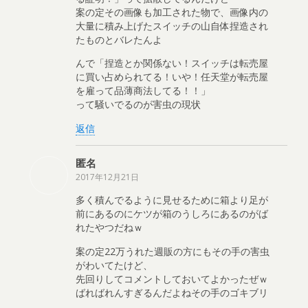
案の定その画像も加工された物で、画像内の
大量に積み上げたスイッチの山自体捏造され
たものとバレたんよ
んで「捏造とか関係ない！スイッチは転売屋
に買い占められてる！いや！任天堂が転売屋
を雇って品薄商法してる！！」
って騒いでるのが害虫の現状
返信
匿名
2017年12月21日
多く積んでるように見せるために箱より足が
前にあるのにケツが箱のうしろにあるのがば
れたやつだねｗ
案の定22万うれた週販の方にもその手の害虫
がわいてたけど、
先回りしてコメントしておいてよかったぜｗ
ばればれんすぎるんだよねその手のゴキブリ