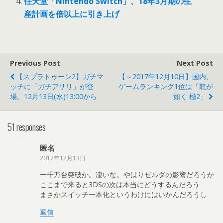
任天堂「Nintendo Switch」、18年3月期の生
産計画を倍以上に引き上げ
Previous Post
Next Post
【スプラトゥーン2】ガチマ
【～2017年12月10日】国内、
ッチに「ガチアサリ」が登
ゲームランキング1位は「龍が
場。12月13日(水)13:00から
如く 極2」
51 responses
匿名
2017年12月13日
一千万台突破か。凄いな。やはりゼルダの影響だろうか
ここまで来ると3DSの次は本当にどうするんだろう
まさかスイッチ一本化というわけにはいかんだろうし
返信