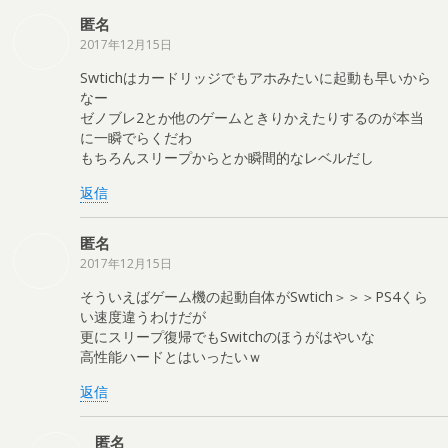
匿名
2017年12月15日
Swtichはカードリッジでもアホみたいに起動も早いから
なー
ゼノブレ2とか他のゲームときりかえたりするのが本当
に一瞬でらくだわ
もちろんスリープからとか瞬間的なレベルだし
返信
匿名
2017年12月15日
そういえばゲーム機の起動自体がSwtich＞＞＞PS4くら
い速度違うわけだが
更にスリープ復帰でもSwitchのほうがはやいな
高性能ハードとはいったいｗ
返信
匿名