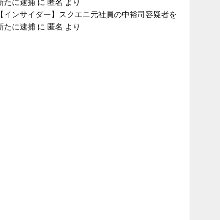
新たに逮捕
に
匿名
より
【インサイダー】スクエニ元社員の中裕司容疑者を
新たに逮捕
に
匿名
より