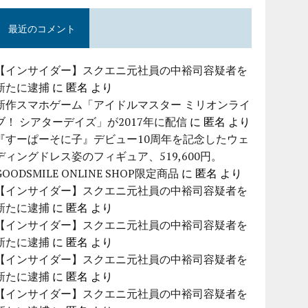
最近のコメント
【インサイダー】スクエニ元社員の中裕司容疑者を
新たに逮捕
に
匿名
より
新作スマホゲーム「アイドルマスター ミリオンライ
ブ！ シアターデイズ」が2017年に配信
に
匿名
より
『すーぱーそに子』デビュー10周年を記念したウェ
ディングドレス姿のフィギュア、519,600円。
GOODSMILE ONLINE SHOP限定商品
に
匿名
より
【インサイダー】スクエニ元社員の中裕司容疑者を
新たに逮捕
に
匿名
より
【インサイダー】スクエニ元社員の中裕司容疑者を
新たに逮捕
に
匿名
より
【インサイダー】スクエニ元社員の中裕司容疑者を
新たに逮捕
に
匿名
より
【インサイダー】スクエニ元社員の中裕司容疑者を