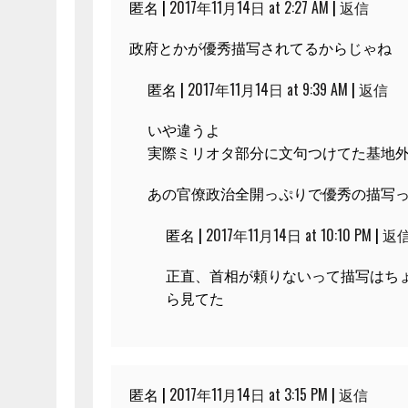
匿名 |
2017年11月14日 at 2:27 AM
|
返信
政府とかが優秀描写されてるからじゃね
匿名 |
2017年11月14日 at 9:39 AM
|
返信
いや違うよ
実際ミリオタ部分に文句つけてた基地
あの官僚政治全開っぷりで優秀の描写
匿名 |
2017年11月14日 at 10:10 PM
|
返
正直、首相が頼りないって描写はち
ら見てた
匿名 |
2017年11月14日 at 3:15 PM
|
返信