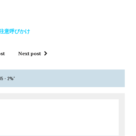
注意呼びかけ
st
Next post
5・2%"