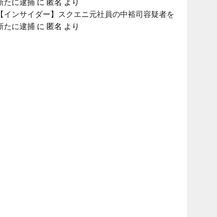
新たに逮捕
に
匿名
より
【インサイダー】スクエニ元社員の中裕司容疑者を
新たに逮捕
に
匿名
より