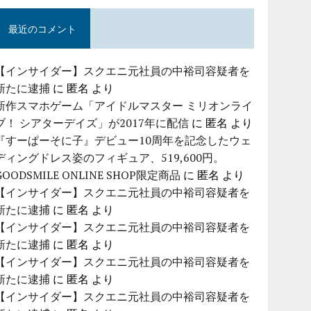
最近のコメント
【インサイダー】スクエニ元社員の中裕司容疑者を
新たに逮捕
に
匿名
より
新作スマホゲーム「アイドルマスター ミリオンライ
ブ！ シアターデイズ」が2017年に配信
に
匿名
より
『すーぱーそに子』デビュー10周年を記念したウェ
ディングドレス姿のフィギュア、519,600円。
GOODSMILE ONLINE SHOP限定商品
に
匿名
より
【インサイダー】スクエニ元社員の中裕司容疑者を
新たに逮捕
に
匿名
より
【インサイダー】スクエニ元社員の中裕司容疑者を
新たに逮捕
に
匿名
より
【インサイダー】スクエニ元社員の中裕司容疑者を
新たに逮捕
に
匿名
より
【インサイダー】スクエニ元社員の中裕司容疑者を