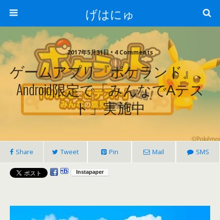
げはにゅ
2017年5月31日 • 4 Comments
ゲームアプリ『ポケランド』、
Android限定で「みんなでαテス
ト」実施中
Share
Tweet
Pin
Mail
SMS