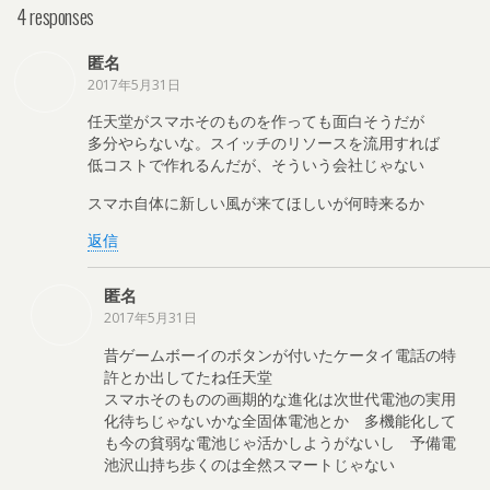
4 responses
匿名
2017年5月31日
任天堂がスマホそのものを作っても面白そうだが
多分やらないな。スイッチのリソースを流用すれば
低コストで作れるんだが、そういう会社じゃない
スマホ自体に新しい風が来てほしいが何時来るか
返信
匿名
2017年5月31日
昔ゲームボーイのボタンが付いたケータイ電話の特
許とか出してたね任天堂
スマホそのものの画期的な進化は次世代電池の実用
化待ちじゃないかな全固体電池とか 多機能化して
も今の貧弱な電池じゃ活かしようがないし 予備電
池沢山持ち歩くのは全然スマートじゃない