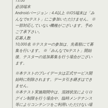
15:00
必須端末
Androidバージョン：4.4以上 ※iOS端末は「み
んなでαテスト」にご参加いただけません。 ※
一部対応していない機種がございます。予め
ご了承下さい。
応募人数
10,000名 ※テスターの参加は、先着順にて募
集を行います。 ※「みんなでαテスト」開始
後、テスターの追加募集を行う場合がござい
ます。
※本テストのプレイデータは正式サービス開
始時に削除されます。データ引き継ぎはでき
ません。
※本テスト実施期間中は、混雑状況によりロ
グイン制限を行う場合や、臨時メンテナンス
等によりコンテンツをご利用いただけない場