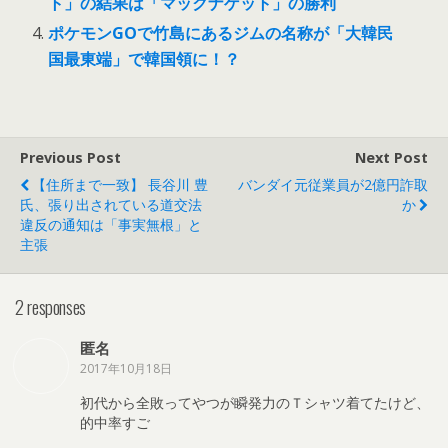
ト」の結果は「マックナゲット」の勝利
ポケモンGOで竹島にあるジムの名称が「大韓民
国最東端」で韓国領に！？
Previous Post
Next Post
【住所まで一致】 長谷川 豊‏
バンダイ元従業員が2億円詐取
氏、張り出されている道交法
か
違反の通知は「事実無根」と
主張
2 responses
匿名
2017年10月18日
初代から全敗ってやつが瞬発力のＴシャツ着てたけど、
的中率すご