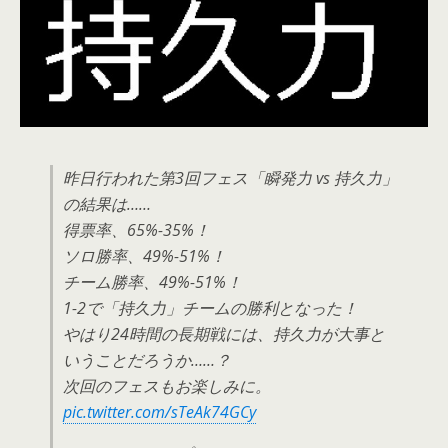
昨日行われた第3回フェス「瞬発力 vs 持久力」
の結果は……
得票率、65%-35%！
ソロ勝率、49%-51%！
チーム勝率、49%-51%！
1-2で「持久力」チームの勝利となった！
やはり24時間の長期戦には、持久力が大事と
いうことだろうか……？
次回のフェスもお楽しみに。
pic.twitter.com/sTeAk74GCy