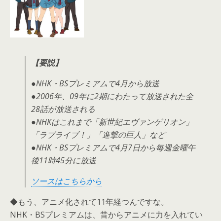
【要説】
●NHK・BSプレミアムで4月から放送
●2006年、09年に2期にわたって放送された全
28話が放送される
●NHKはこれまで「新世紀エヴァンゲリオン」
「ラブライブ！」「進撃の巨人」など
●NHK・BSプレミアムで4月7日から毎週金曜午
後11時45分に放送
ソースはこちらから
◆もう、アニメ化されて11年経つんですな。
NHK・BSプレミアムは、昔からアニメに力を入れてい