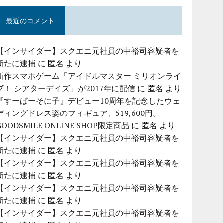
最近のコメント
【インサイダー】スクエニ元社員の中裕司容疑者を
新たに逮捕
に
匿名
より
新作スマホゲーム「アイドルマスター ミリオンライ
ブ！ シアターデイズ」が2017年に配信
に
匿名
より
『すーぱーそに子』デビュー10周年を記念したウェ
ディングドレス姿のフィギュア、519,600円。
GOODSMILE ONLINE SHOP限定商品
に
匿名
より
【インサイダー】スクエニ元社員の中裕司容疑者を
新たに逮捕
に
匿名
より
【インサイダー】スクエニ元社員の中裕司容疑者を
新たに逮捕
に
匿名
より
【インサイダー】スクエニ元社員の中裕司容疑者を
新たに逮捕
に
匿名
より
【インサイダー】スクエニ元社員の中裕司容疑者を