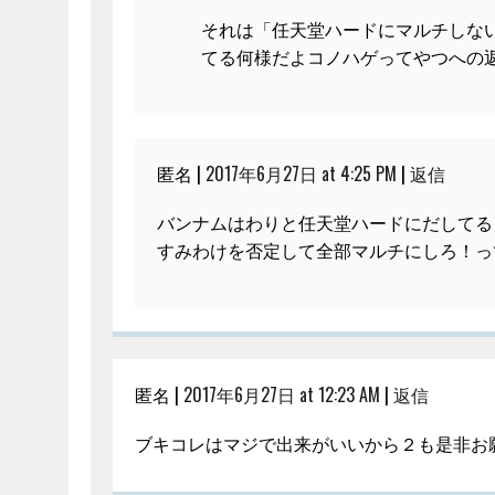
それは「任天堂ハードにマルチしない
てる何様だよコノハゲってやつへの
匿名 |
2017年6月27日 at 4:25 PM
|
返信
バンナムはわりと任天堂ハードにだしてる
すみわけを否定して全部マルチにしろ！っ
匿名 |
2017年6月27日 at 12:23 AM
|
返信
ブキコレはマジで出来がいいから２も是非お