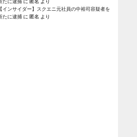
新たに逮捕
に
匿名
より
【インサイダー】スクエニ元社員の中裕司容疑者を
新たに逮捕
に
匿名
より