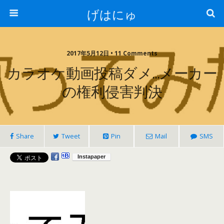
げはにゅ
2017年5月12日 • 11 Comments
カラオケ動画投稿ダメ…メーカー
の権利侵害判決
Share
Tweet
Pin
Mail
SMS