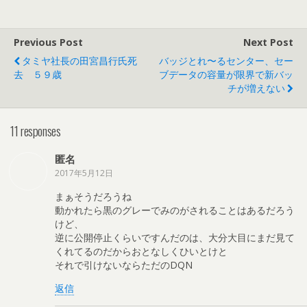
Previous Post
Next Post
タミヤ社長の田宮昌行氏死
バッジとれ〜るセンター、セー
去 ５９歳
ブデータの容量が限界で新バッ
チが増えない
11 responses
匿名
2017年5月12日
まぁそうだろうね
動かれたら黒のグレーでみのがされることはあるだろう
けど、
逆に公開停止くらいですんだのは、大分大目にまだ見て
くれてるのだからおとなしくひいとけと
それで引けないならただのDQN
返信